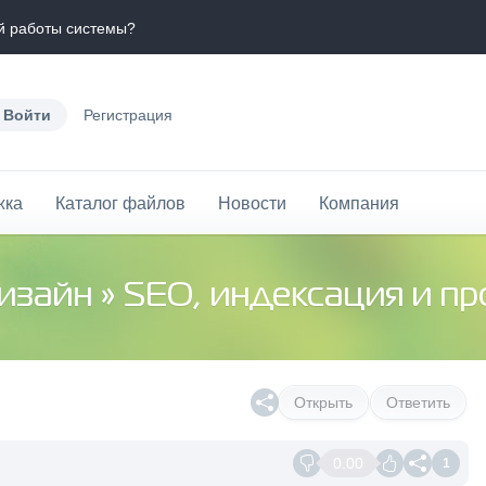
й работы системы?
Войти
Регистрация
жка
Каталог файлов
Новости
Компания
дизайн
»
SEO, индексация и п
Открыть
Ответить
0.00
1