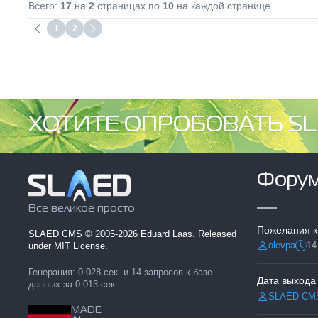
Всего:
17
на
2
страницах по
10
на каждой странице
1
2
ХОТИТЕ ОПРОБОВАТЬ SL
Фору
Все великое просто
Пожелания к
SLAED CMS
© 2005-2026 Eduard Laas. Released
olevpa
14
under MIT License.
Разместил:
Дата
Генерация: 0.028 сек. и 14 запросов к базе
Дата выхода
данных за 0.013 сек.
SLAED CM
Разместил:
MADE