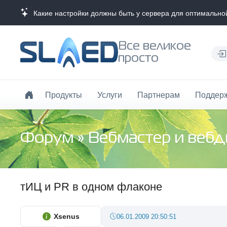
Какие настройки должны быть у сервера для оптимально
Все великое
просто
Продукты
Услуги
Партнерам
Поддер
Форум
»
Вебмастер и веб
тИЦ и PR в одном флаконе
Xsenus
06.01.2009 20:50:51