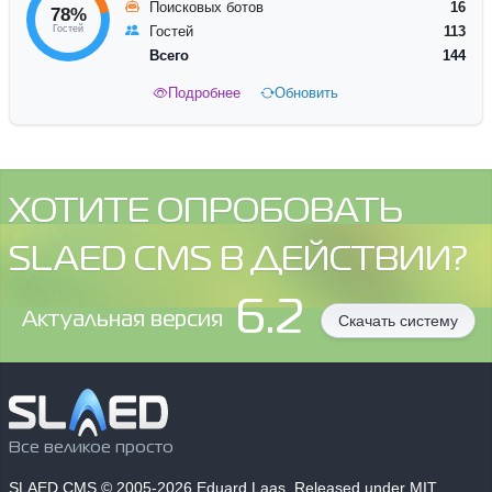
Поисковых ботов
16
78%
Гостей
Гостей
113
Всего
144
Подробнее
Обновить
ХОТИТЕ ОПРОБОВАТЬ
SLAED CMS В ДЕЙСТВИИ?
6.2
Aктуальная версия
Скачать систему
Все великое просто
SLAED CMS
© 2005-2026 Eduard Laas. Released under MIT