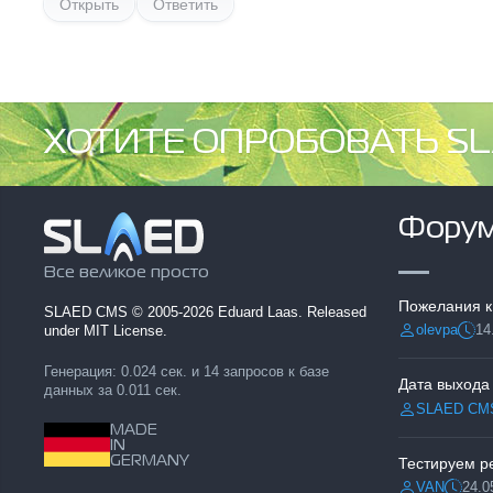
Открыть
Ответить
ХОТИТЕ ОПРОБОВАТЬ SL
Фору
Все великое просто
Пожелания к
SLAED CMS
© 2005-2026 Eduard Laas. Released
olevpa
14
under MIT License.
Разместил:
Дата
Генерация: 0.024 сек. и 14 запросов к базе
Дата выхода
данных за 0.011 сек.
SLAED CM
Разместил:
MADE
IN
GERMANY
VAN
24.0