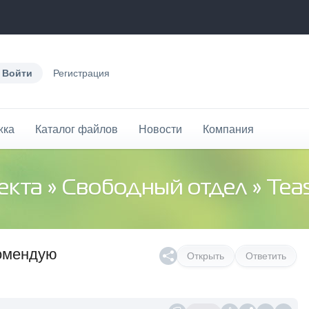
Войти
Регистрация
жка
Каталог файлов
Новости
Компания
екта
»
Свободный отдел
» Teaserne
комендую
Открыть
Ответить