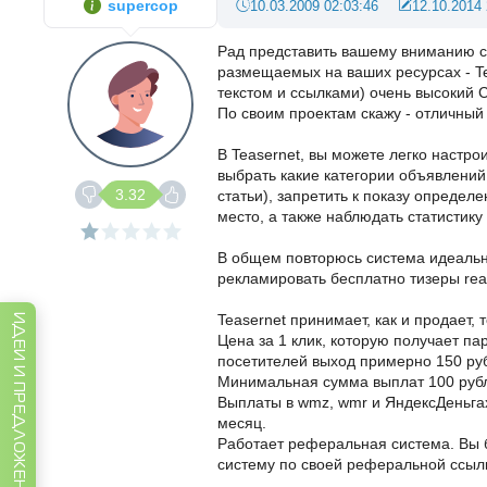
supercop
10.03.2009 02:03:46
12.10.2014 
Рад представить вашему вниманию с
размещаемых на ваших ресурсах - Te
текстом и ссылками) очень высокий 
По своим проектам скажу - отличный
В Teasernet, вы можете легко настро
выбрать какие категории объявлений
3.32
статьи), запретить к показу определ
место, а также наблюдать статистику 
В общем повторюсь система идеально
рекламировать бесплатно тизеры read
Teasernet принимает, как и продает, 
ИДЕИ И ПРЕДЛОЖЕНИЯ
Цена за 1 клик, которую получает па
посетителей выход примерно 150 руб
Минимальная сумма выплат 100 руб
Выплаты в wmz, wmr и ЯндексДеньгах 
месяц.
Работает реферальная система. Вы б
систему по своей реферальной ссыл