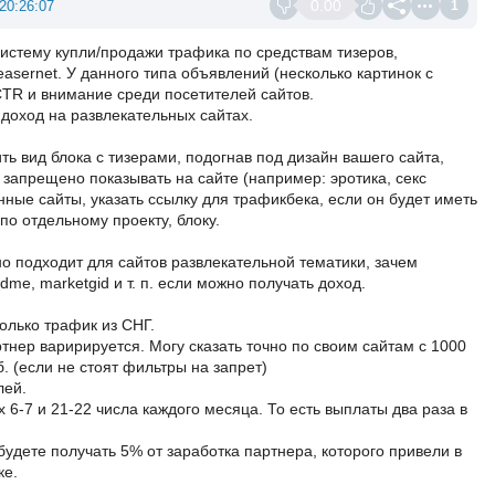
0.00
20:26:07
1
истему купли/продажи трафика по средствам тизеров,
asernet. У данного типа объявлений (несколько картинок с
CTR и внимание среди посетителей сайтов.
 доход на развлекательных сайтах.
ить вид блока с тизерами, подогнав под дизайн вашего сайта,
 запрещено показывать на сайте (например: эротика, секс
енные сайты, указать ссылку для трафикбека, если он будет иметь
по отдельному проекту, блоку.
 подходит для сайтов развлекательной тематики, зачем
me, marketgid и т. п. если можно получать доход.
только трафик из СНГ.
ртнер варирируется. Могу сказать точно по своим сайтам с 1000
. (если не стоят фильтры на запрет)
лей.
6-7 и 21-22 числа каждого месяца. То есть выплаты два раза в
удете получать 5% от заработка партнера, которого привели в
ке.