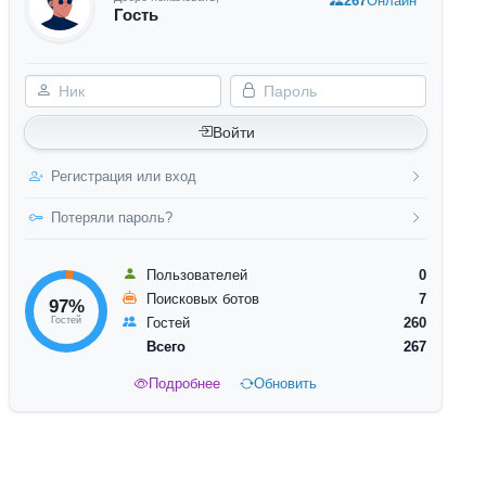
267
Онлайн
Гость
Ник
Пароль
Войти
Регистрация или вход
Потеряли пароль?
Пользователей
0
Поисковых ботов
7
97%
Гостей
Гостей
260
Всего
267
Подробнее
Обновить