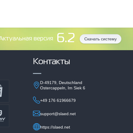
6.2
Aктуальная версия
Скачать систему
Контакты
D-49179, Deutschland
Ostercappeln, Im Siek 6
+49 176 61966679
support@slaed.net
https://slaed.net