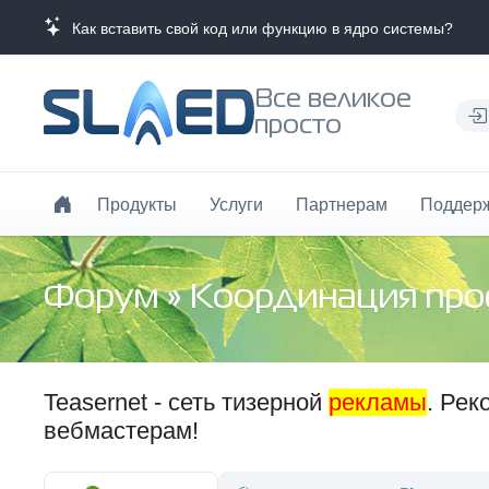
Как вставить свой код или функцию в ядро системы?
Все великое
просто
Продукты
Услуги
Партнерам
Поддер
Форум
»
Координация про
Teasernet - сеть тизерной
рекламы
. Ре
вебмастерам!