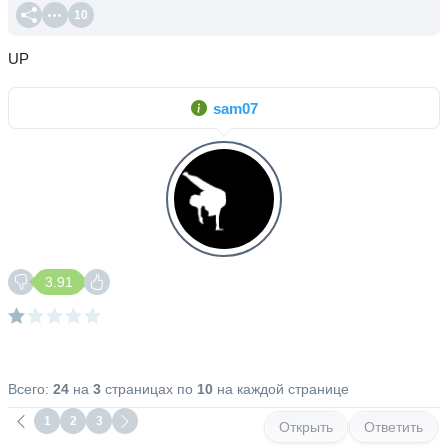
10
UP
sam07
3.91
Всего:
24
на
3
страницах по
10
на каждой странице
1
2
3
Открыть
Ответить