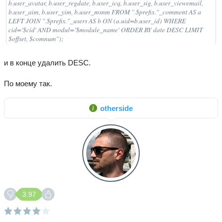
b.user_avatar, b.user_regdate, b.user_icq, b.user_sig, b.user_viewemail,
b.user_aim, b.user_yim, b.user_msnm FROM ".$prefix."_comment AS a
LEFT JOIN ".$prefix."_users AS b ON (a.uid=b.user_id) WHERE
cid='$cid' AND modul='$module_name' ORDER BY date DESC LIMIT
$offset, $comnum");
и в конце удалить DESC.
По моему так.
otherside
3.97