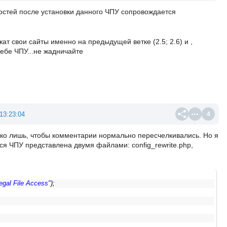
остей после установки данного ЧПУ сопровождается
т свои сайты именно на предыдущей ветке (2.5; 2.6) и ,
себе ЧПУ...не жадничайте
13:23:04
4
ько лишь, чтобы комментарии нормально пересчелкивались. Но я
Вся ЧПУ представлена двумя файлами: config_rewrite.php,
llegal File Access"
);