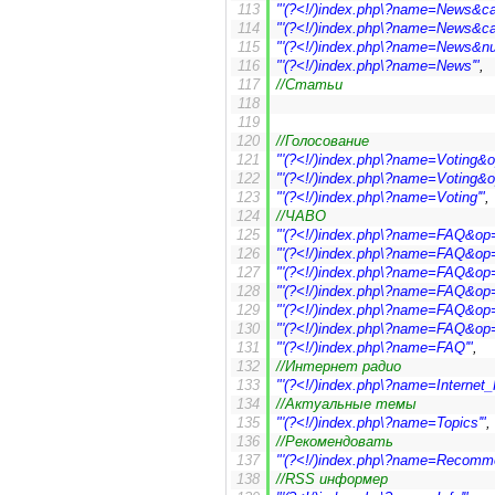
"'(?<!/)index.php\?name=News&cat
"'(?<!/)index.php\?name=News&cat
"'(?<!/)index.php\?name=News&num
"'(?<!/)index.php\?name=News'"
,
//Статьи
//Голосование
"'(?<!/)index.php\?name=Voting&op=
"'(?<!/)index.php\?name=Voting&op
"'(?<!/)index.php\?name=Voting'"
,
//ЧАВО
"'(?<!/)index.php\?name=FAQ&op=
"'(?<!/)index.php\?name=FAQ&op=
"'(?<!/)index.php\?name=FAQ&op=
"'(?<!/)index.php\?name=FAQ&op=
"'(?<!/)index.php\?name=FAQ&op=
"'(?<!/)index.php\?name=FAQ&op=
"'(?<!/)index.php\?name=FAQ'"
,
//Интернет радио
"'(?<!/)index.php\?name=Internet_
//Актуальные темы
"'(?<!/)index.php\?name=Topics'"
,
//Рекомендовать 
"'(?<!/)index.php\?name=Recomm
//RSS информер