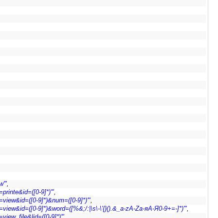
w'"
,
printe&id=([0-9]*)'"
,
=view&id=([0-9]*)&num=([0-9]*)'"
,
view&id=([0-9]*)&word=([%&;/:|\s\-\'{}().&_a-zA-Zа-яА-Я0-9+=-]*)'"
,
iew_file&lid=([0-9]*)'"
,