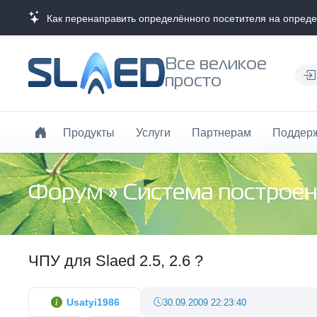
Как перенаправить определённого посетителя на опред
Все великое
просто
Продукты
Услуги
Партнерам
Поддер
Форум
»
Система построен
ЧПУ для Slaed 2.5, 2.6 ?
Usatyi1986
30.09.2009 22:23:40