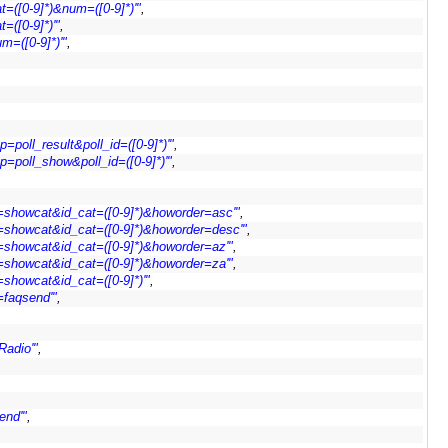
=([0-9]*)&num=([0-9]*)'"
,
=([0-9]*)'"
,
=([0-9]*)'"
,
poll_result&poll_id=([0-9]*)'"
,
=poll_show&poll_id=([0-9]*)'"
,
showcat&id_cat=([0-9]*)&howorder=asc'"
,
showcat&id_cat=([0-9]*)&howorder=desc'"
,
showcat&id_cat=([0-9]*)&howorder=az'"
,
showcat&id_cat=([0-9]*)&howorder=za'"
,
showcat&id_cat=([0-9]*)'"
,
faqsend'"
,
Radio'"
,
end'"
,