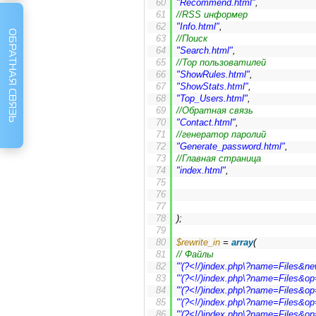
"Recommend.html"
,
//RSS информер
"Info.html"
,
ОБРАТНАЯ СВЯЗЬ
//Поиск
"Search.html"
,
//Top пользоватилей
"ShowRules.html"
,
"ShowStats.html"
,
"Top_Users.html"
,
//Обратная связь
"Contact.html"
,
//генератор паролий
"Generate_password.html"
,
//Главная страница
"index.html"
,
);
$rewrite_in
 = 
array
(
// Файлы
"'(?<!/)index.php\?name=Files&ne
"'(?<!/)index.php\?name=Files&op=
"'(?<!/)index.php\?name=Files&op
"'(?<!/)index.php\?name=Files&op=
"'(?<!/)index.php\?name=Files&op=v