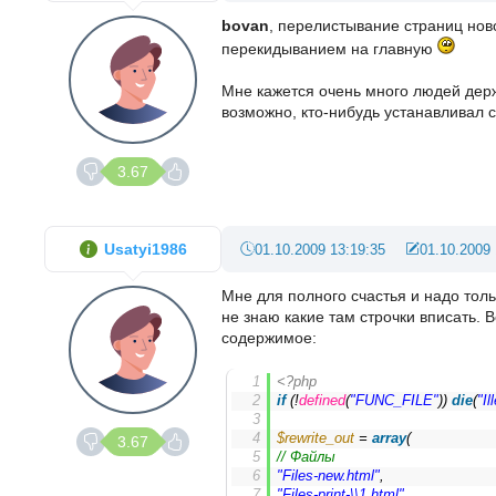
bovan
, перелистывание страниц нов
перекидыванием на главную
Мне кажется очень много людей держа
возможно, кто-нибудь устанавливал 
3.67
Usatyi1986
01.10.2009 13:19:35
01.10.2009 
Мне для полного счастья и надо тол
не знаю какие там строчки вписать. 
содержимое:
<?php
if
 (!
defined
(
"FUNC_FILE"
)) 
die
(
"I
$rewrite_out
 = 
array
(
3.67
// Файлы
"Files-new.html"
,
"Files-print-\\1.html"
,