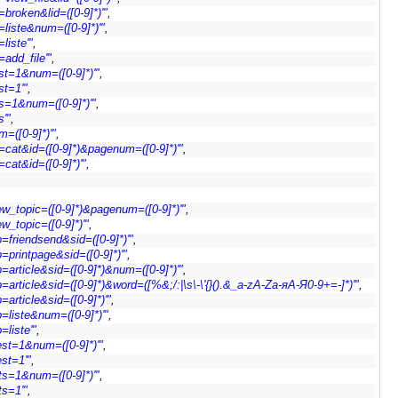
broken&lid=([0-9]*)'"
,
liste&num=([0-9]*)'"
,
liste'"
,
add_file'"
,
st=1&num=([0-9]*)'"
,
st=1'"
,
ts=1&num=([0-9]*)'"
,
s'"
,
=([0-9]*)'"
,
=cat&id=([0-9]*)&pagenum=([0-9]*)'"
,
cat&id=([0-9]*)'"
,
_topic=([0-9]*)&pagenum=([0-9]*)'"
,
_topic=([0-9]*)'"
,
friendsend&sid=([0-9]*)'"
,
printpage&sid=([0-9]*)'"
,
article&sid=([0-9]*)&num=([0-9]*)'"
,
rticle&sid=([0-9]*)&word=([%&;/:|\s\-\'{}().&_a-zA-Zа-яА-Я0-9+=-]*)'"
,
rticle&sid=([0-9]*)'"
,
liste&num=([0-9]*)'"
,
liste'"
,
st=1&num=([0-9]*)'"
,
st=1'"
,
ts=1&num=([0-9]*)'"
,
ts=1'"
,