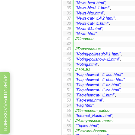
"News-best.html"
,
"News-hits-\\1.html"
,
"News-hits.html"
,
"News-cat-\\1-\\2.html"
,
"News-cat-\\1.html"
,
"News-\\1.html"
,
"News.html"
,
//Статьи
//Голосование
"Voting-pollresult-\\1.html"
,
"Voting-pollshow-\\1.html"
,
"Voting.html"
,
// ЧАВО
"Faq-showcat-\\1-asc.html"
,
ИДЕИ И ПРЕДЛОЖЕНИЯ
"Faq-showcat-\\1-desc.html"
,
"Faq-showcat-\\1-az.html"
,
"Faq-showcat-\\1-za.html"
,
"Faq-showcat-\\1.html"
,
"Faq-send.html"
,
"Faq.html"
,
//Интернет радио
"Internet_Radio.html"
,
//Актуальные темы
"Topics.html"
,
//Рекомендовать