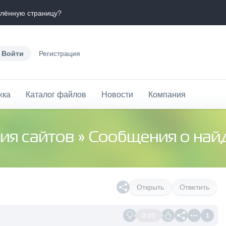
елённую страницу?
Войти
Регистрация
жка
Каталог файлов
Новости
Компания
ия сайтов
»
Сообщения о най
Открыть
Ответить
0.00
1