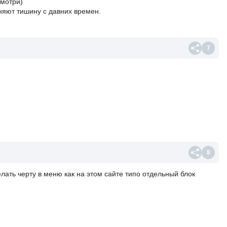
смотри)
аняют тишину с давних времен.
7
8
елать черту в меню как на этом сайте типо отдельный блок