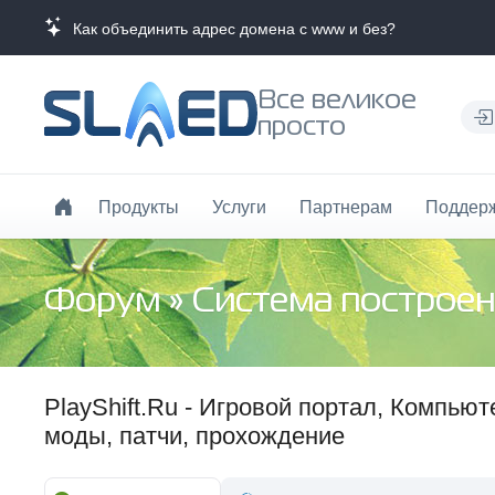
Как объединить адрес домена с www и без?
Все великое
просто
Продукты
Услуги
Партнерам
Поддер
Форум
»
Система построен
PlayShift.Ru - Игровой портал, Компьют
моды, патчи, прохождение