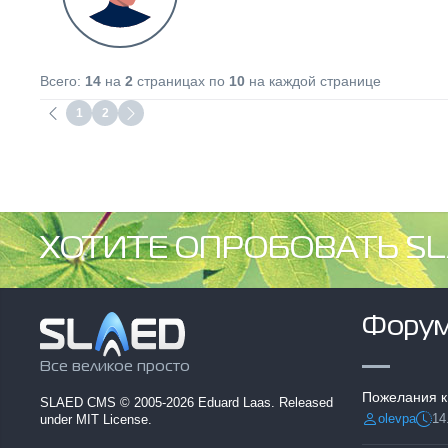
Всего:
14
на
2
страницах по
10
на каждой странице
1
2
ХОТИТЕ ОПРОБОВАТЬ SL
Фору
Все великое просто
Пожелания к
SLAED CMS
© 2005-2026 Eduard Laas. Released
olevpa
14
under MIT License.
Разместил:
Дата