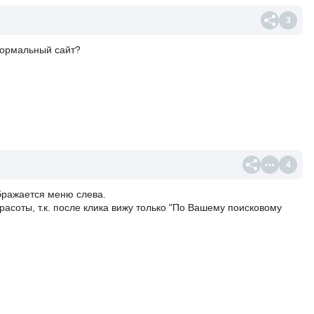
3
нормальный сайт?
4
ображается меню слева.
расоты, т.к. после клика вижу только "По Вашему поисковому