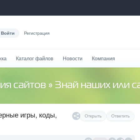
Войти
Регистрация
жка
Каталог файлов
Новости
Компания
ия сайтов
»
Знай наших или 
ерные игры, коды,
Открыть
Ответить