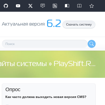
6.2
Aктуальная версия
Скачать систему
сайты системы
» PlayShift.Ru - Игровой портал, Компьютерные игры, коды, моды, патчи, прохождение
Опрос
Как часто должна выходить новая версия CMS?