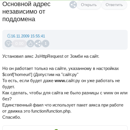
Основной адрес
Открыть
Ответить
независимо от
поддомена
16.11.2009 15:55:41
0.00
1
Установил аякс JsHttpRequest от Зомби на сайт.
Но он работает только на сайте, указанному в настройках
$conf['homeurl'] (Допустим на "сайт.ру"
То есть, если будет даже
www.
сайт.ру он уже работать не
будет.
Как сделать, чтобы для сайта не было разницы с www он или
без?
Единственный фаил что использует пакет аякса при работе
от движка это function/function.php.
Спасибо.