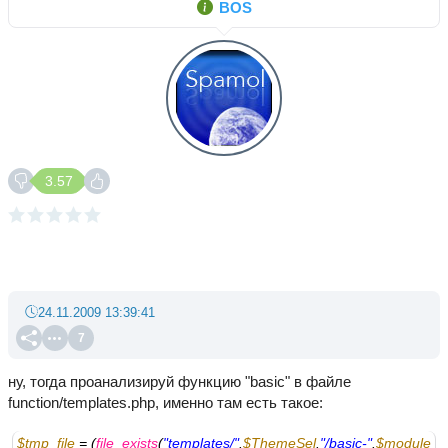
BOS
3.57
24.11.2009 13:39:41
7
ну, тогда проанализируй функцию "basic" в файле
function/templates.php, именно там есть такое:
$tmp_file
 = (
file_exists
(
"templates/"
.
$ThemeSel
.
"/basic-"
.
$module_