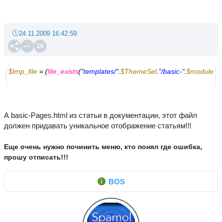
24.11.2009 16:42:59
10
$tmp_file
 = (
file_exists
(
"templates/"
.
$ThemeSel
.
"/basic-"
.
$module_
А basic-Pages.html из статьи в документации, этот файл
должен придавать уникальное отображение статьям!!!
Еще очень нужно починить меню, кто понял где ошибка,
прошу отписать!!!
BOS