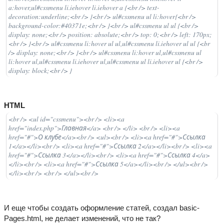
a:hover,ul#cssmenu li.iehover li.iehover a {<br /> text-
decoration:underline;<br /> }<br /> ul#cssmenu ul li:hover{<br />
background-color:#40371e;<br /> }<br /> ul#cssmenu ul ul {<br />
display: none;<br /> position: absolute;<br /> top: 0;<br /> left: 170px;
<br /> }<br /> ul#cssmenu li:hover ul ul,ul#cssmenu li.iehover ul ul {<br
/> display: none;<br /> }<br /> ul#cssmenu li:hover ul,ul#cssmenu ul
li:hover ul,ul#cssmenu li.iehover ul,ul#cssmenu ul li.iehover ul {<br />
display: block;<br /> }
HTML
<br /> <ul id="cssmenu"><br /> <li><a
href="index.php">Главная</a> <br /> </li> <br /> <li><a
href="#">О клубе</a><br /> <ul><br /> <li><a href="#">Ссылка
1</a></li><br /> <li><a href="#">Ссылка 2</a></li><br /> <li><a
href="#">Ссылка 3</a></li><br /> <li><a href="#">Ссылка 4</a>
</li><br /> <li><a href="#">Ссылка 5</a></li><br /> </ul><br />
</li><br /> <br /> </ul><br />
И еще чтобы создать оформление статей, создал basic-
Pages.html, не делает изменений, что не так?