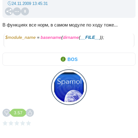
24.11.2009 13:45:31
8
В функциях все норм, в самом модуле по ходу тоже...
$module_name
 = 
basename
(
dirname
(
__FILE__
));
BOS
3.57