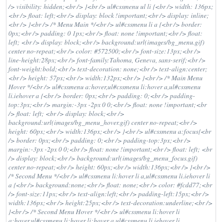
/> visibility: hidden;<br /> }<br /> ul#cssmenu ul li {<br /> width: 136px;
<br /> float: left;<br /> display: block !important;<br /> display: inline;
<br /> }<br /> /* Menu Main */<br /> ul#cssmenu li a {<br /> border:
0px;<br /> padding: 0 1px;<br /> float: none !important;<br /> float:
left; <br /> display: block;<br /> background:url(images/bg_menu.gif)
center no-repeat;<br /> color: #572500;<br /> font-size:13px;<br />
line-height:28px;<br /> font-family:Tahoma, Geneva, sans-serif;<br />
font-weight:bold;<br /> text-decoration: none;<br /> text-align:center;
<br /> height: 57px;<br /> width:132px;<br /> }<br /> /* Main Menu
Hover */<br /> ul#cssmenu a:hover,ul#cssmenu li:hover a,ul#cssmenu
li.iehover a {<br /> border: 0px;<br /> padding: 0;<br /> padding-
top:3px;<br /> margin:-3px -2px 0 0;<br /> float: none !important;<br
/> float: left; <br /> display: block;<br />
background:url(images/bg_menu_hover.gif) center no-repeat;<br />
height: 60px;<br /> width:136px;<br /> }<br /> ul#cssmenu a:focus{<br
/> border: 0px;<br /> padding: 0;<br /> padding-top:3px;<br />
margin:-3px -2px 0 0;<br /> float: none !important;<br /> float: left; <br
/> display: block;<br /> background:url(images/bg_menu_focus.gif)
center no-repeat;<br /> height: 60px;<br /> width:136px;<br /> }<br />
/* Second Menu */<br /> ul#cssmenu li:hover li a,ul#cssmenu li.iehover li
a {<br /> background:none;<br /> float: none;<br /> color: #fcdd77;<br
/> font-size:11px;<br /> text-align:left;<br /> padding-left:15px;<br />
width:136px;<br /> height:25px;<br /> text-decoration:underline;<br />
}<br /> /* Second Menu Hover */<br /> ul#cssmenu li:hover li
a:hover,ul#cssmenu li:hover li:hover a,ul#cssmenu li.iehover li