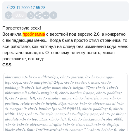
23.11.2009 17:55:28
0.00
1
Приветствую всех!
Возникла
проблемма
с версткой под версию 2.6, а конкретно
с выпадающем меню... Когда была просто хтмл страничка, то
все работало, как натянул на слаед без изменения кода меню
перестало выпадать О_о почему не могу понять, может
расскажите, вот код:
CSS
ul#cssmenu {<br /> width:960px;<br /> margin: 0;<br /> margin-
top:-55px;<br /> margin-left:24px;<br /> border: 0 none;<br />
padding: 0;<br /> list-style: none;<br /> height: 57px;<br /> }<br />
ul#cssmenu li {<br /> margin: 0;<br /> border: 0 none;<br /> padding:
0;<br /> float: left;<br /> display: inline;<br /> list-style: none;<br />
position: relative;<br /> height: 30px;<br /> }<br /> ul#cssmenu ul {<br
/> margin: 0;<br /> border:1px solid #6f6433;<br /> padding: 0;<br />
width: 136px;<br /> list-style: none;<br /> display: none;<br /> position:
absolute;<br /> top: 35px;<br /> left: 0;<br /> background-color:#000;
<br /> }<br /> ul#cssmenu ul:after {<br /> clear: both;<br /> display:
block;<br /> font: 1px/0px serif;<br /> content: ".";<br /> height: 0; <br