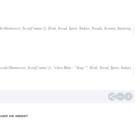
ode($hometext, $conf['name']), $link, $read, $post, $ndate, $reads, $comm, $arating,
decode($hometext, $conf['name']) ."<hr>Теги : ".$tag."", $link, $read, $post, $ndate,
2
ения не имеет