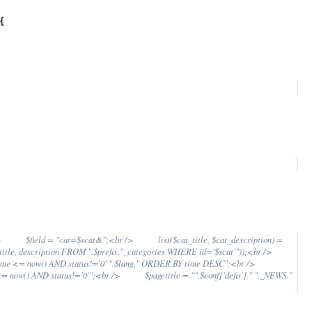
{
> $field = "cat=$scat&";<br /> list($cat_title, $cat_description) =
tle, description FROM ".$prefix."_categories WHERE id='$scat'"));<br />
<= now() AND status!='0' ".$lang." ORDER BY time DESC";<br />
ow() AND status!='0'";<br /> $pagetitle = "".$conf['defis']." "._NEWS."