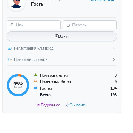
193
Онлайн
Гость
Ник
Пароль
Войти
Регистрация или вход
Потеряли пароль?
Пользователей
0
Поисковых ботов
9
95%
Гостей
Гостей
184
Всего
193
Подробнее
Обновить