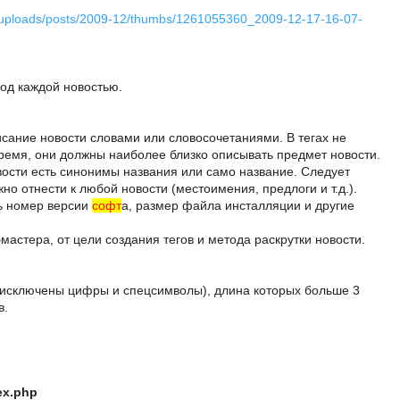
pt.ru/uploads/posts/2009-12/thumbs/1261055360_2009-12-17-16-07-
под каждой новостью.
писание новости словами или словосочетаниями. В тегах не
 время, они должны наиболее близко описывать предмет новости.
ости есть синонимы названия или само название. Следует
жно отнести к любой новости (местоимения, предлоги и т.д.).
ть номер версии
софт
а, размер файла инсталляции и другие
ебмастера, от цели создания тегов и метода раскрутки новости.
 (исключены цифры и спецсимволы), длина которых больше 3
в.
ex.php