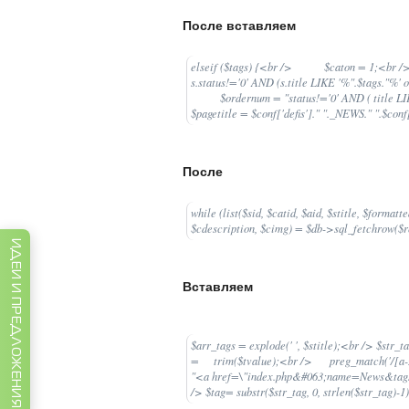
После вставляем
elseif ($tags) {<br /> $caton = 1
s.status!='0' AND (s.title LIKE '%".$tags."%
$ordernum = "status!='0' AND ( title L
$pagetitle = $conf['defis']." "._NEWS." ".$c
После
while (list($sid, $catid, $aid, $stitle, $forma
$cdescription, $cimg) = $db->sql_fetchrow($re
ИДЕИ И ПРЕДЛОЖЕНИЯ
Вставляем
$arr_tags = explode(' ', $stitle);<br /> $str_
= trim($tvalue);<br /> preg_match('/[a-z
"<a href=\"index.php&#063;name=News&tags="
/> $tag= substr($str_tag, 0, strlen($str_tag)-1)