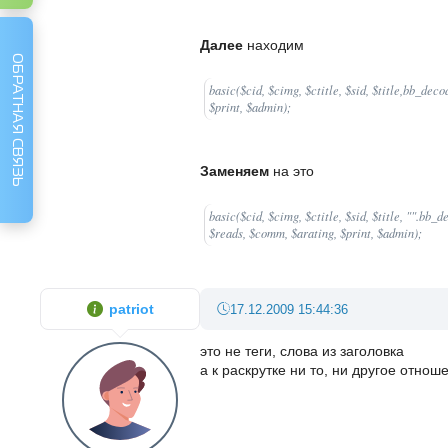
Далее
находим
ОБРАТНАЯ СВЯЗЬ
basic($cid, $cimg, $ctitle, $sid, $title,bb_dec
$print, $admin);
Заменяем
на это
basic($cid, $cimg, $ctitle, $sid, $title, "".bb_
$reads, $comm, $arating, $print, $admin);
patriot
17.12.2009 15:44:36
это не теги, слова из заголовка
а к раскрутке ни то, ни другое отнош