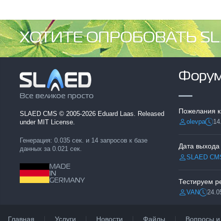
ХОТИТЕ ОПРОБОВАТЬ SL
Фору
Все великое просто
Пожелания к
SLAED CMS
© 2005-2026 Eduard Laas. Released
olevpa
14
under MIT License.
Разместил:
Дата
Генерация: 0.035 сек. и 14 запросов к базе
Дата выхода
данных за 0.021 сек.
SLAED CM
Разместил:
MADE
IN
GERMANY
VAN
24.0
Разместил:
Дата:
Главная
Услуги
Новости
Файлы
Вопросы и