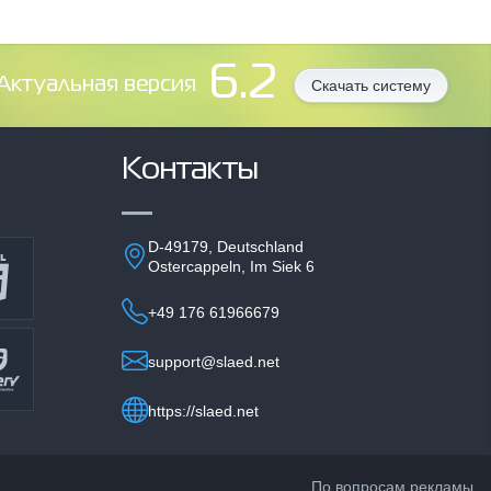
6.2
Aктуальная версия
Скачать систему
Контакты
D-49179, Deutschland
Ostercappeln, Im Siek 6
+49 176 61966679
support@slaed.net
https://slaed.net
По вопросам рекламы