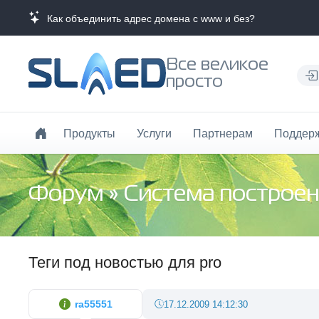
Как объединить адрес домена с www и без?
Все великое
просто
Продукты
Услуги
Партнерам
Поддер
Форум
»
Система построен
Теги под новостью для pro
ra55551
17.12.2009 14:12:30