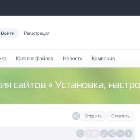
Войти
Регистрация
жка
Каталог файлов
Новости
Компания
ия сайтов
»
Установка, настр
Открыть
Ответить
0.00
1