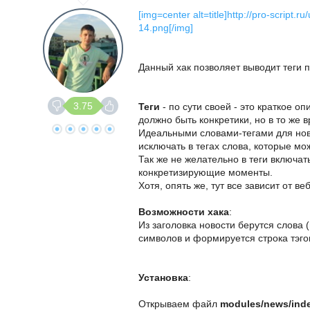
[img=center alt=title]http://pro-scri
14.png[/img]
Данный хак позволяет выводит теги 
3.75
Теги
- по сути своей - это краткое о
должно быть конкретики, но в то же
Идеальными словами-тегами для нов
исключать в тегах слова, которые мо
Так же не желательно в теги включа
конкретизирующие моменты.
Хотя, опять же, тут все зависит от в
Возможности хака
:
Из заголовка новости берутся слова
символов и формируется строка тэго
Установка
:
Открываем файл
modules/news/ind