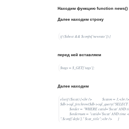
Находим функцию
function news() 
Далее находим строку
if ($sbest && $confn['newrate']) {
перед ней вставляем
$tags = $_GET['tags'];
Далее находим
elseif ($scat) {<br /> $caton = 1;<br /
$db->sql_fetchrow($db->sql_query("SELECT ti
$order = "WHERE catid='$scat' AND time 
$ordernum = "catid='$scat' AND time <= n
".$conf['defis']." $cat_title";<br /> }