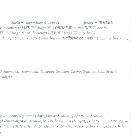
;<br /> $field = "tags=$tags&";<br /> $order = "WHERE
' or s.hometext LIKE '%".$tags."%' ) ORDER BY s.time DESC";<br />
IKE '%".$tags."%' or hometext LIKE '%".$tags."%' ) ";<br />
onf['defis']." $tags ";<br /> $news_logo = "Найдено по тегу ".$tags."";<br /> }
tted, $hometext, $comments, $counter, $acomm, $score, $ratings, $cid, $ctitle,
sult)) {
tag = ''; <br /> foreach ( $arr_tags as $tvalue ) {<br /> $tvalue
A-Zа-яА-Я]{4,}/', $tvalue, $t_v);<br /> if ($t_v[0]) {<br /> $str_tag .=
.$t_v[0]."\" title=\"".$t_v[0]."\">".$t_v[0]."</a>,";<br /> }<br /> }<br
;