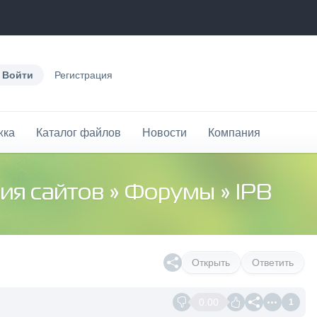
Войти
Регистрация
жка
Каталог файлов
Новости
Компания
ия сайтов
»
Форумы
» IPB
Открыть
Ответить
0.00
1