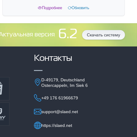
Подробнее
Обновить
6.2
Aктуальная версия
Скачать систему
Контакты
D-49179, Deutschland
Ostercappeln, Im Siek 6
+49 176 61966679
support@slaed.net
https://slaed.net