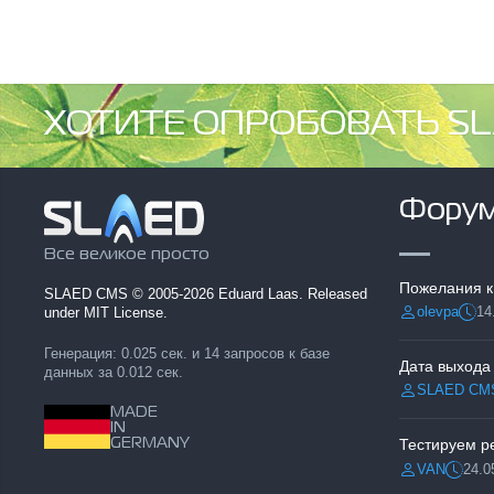
ХОТИТЕ ОПРОБОВАТЬ SL
Фору
Все великое просто
Пожелания к
SLAED CMS
© 2005-2026 Eduard Laas. Released
olevpa
14
under MIT License.
Разместил:
Дата
Генерация: 0.025 сек. и 14 запросов к базе
Дата выхода
данных за 0.012 сек.
SLAED CM
Разместил:
MADE
IN
GERMANY
VAN
24.0
Разместил:
Дата: