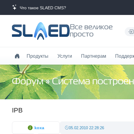
Что такое SLAED CMS?
Все великое
просто
Продукты
Услуги
Партнерам
Поддер
Форум
»
Система построен
IPB
koxa
05.02.2010 22:28:26