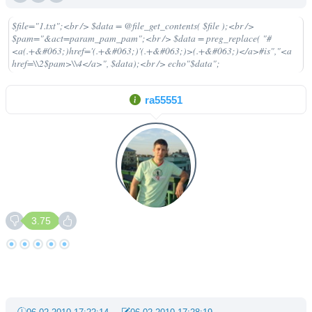
$file="1.txt";<br /> $data = @file_get_contents( $file );<br />
$pam="&act=param_pam_pam";<br /> $data = preg_replace( "#
<a(.+&#063;)href='(.+&#063;)'(.+&#063;)>(.+&#063;)</a>#is","<a
href=\\2$pam>\\4</a>", $data);<br /> echo"$data";
ra55551
3.75