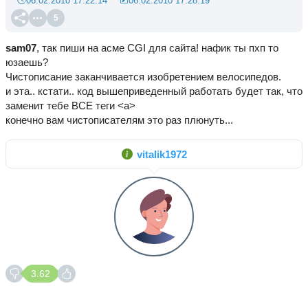
06.02.2010 17:22:14
06.02.2010 17:28:19
5
sam07
, так пиши на асме CGI для сайта! нафик ты пхп то
юзаешь?
Чистописание заканчивается изобретением велосипедов.
и эта.. кстати.. код вышеприведенный работать будет так, что
заменит тебе ВСЕ теги <а>
конечно вам чистописателям это раз плюнуть...
vitalik1972
3.62