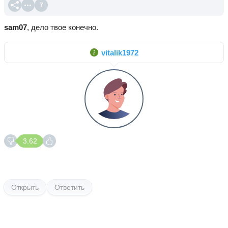
7
sam07
, дело твое конечно.
vitalik1972
3.62
Открыть
Ответить