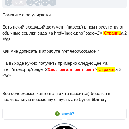
0.00
1
Помогите с регулярками
Есть некий входящий документ (парсер) в нем присутствуют
обычные ссылки вида <a href='index.php?page=2'>
Страниц
а 2
</a>
Как мне дописать в атрибуте href
необходимое
?
На выходе нужно получить примерно следующее <a
href='index.php?page=2
&act=param_pam_pam
'>
Страниц
а 2
</a>
---------------------
Все содержимое контента (то что парсится) берется в
произвольную переменную, пусть это будет
$bufer;
sam07