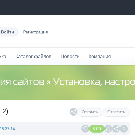
Войти
Регистрация
жка
Каталог файлов
Новости
Компания
ия сайтов
»
Установка, настр
.2)
Открыть
Ответить
5.00
15:37:14
1