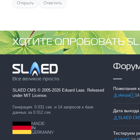
Открыть
Ответить
ХОТИТЕ ОПРОБОВАТЬ SL
Фору
Все великое просто
Пожелания к
SLAED CMS
© 2005-2026 Eduard Laas. Released
olevpa
14
under MIT License.
Разместил:
Дата
Генерация: 0.031 сек. и 14 запросов к базе
Дата выхода
данных за 0.012 сек.
SLAED CM
Разместил:
MADE
IN
GERMANY