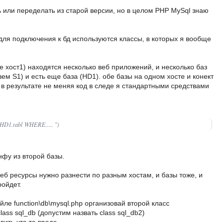
ь или переделать из старой версии, но в целом PHP MySql знаю
 для подключения к бд используются классы, в которых я вообще
е хост1) находятся несколько веб приложений, и несколько баз
вем S1) и есть еще база (HD1). обе базы на одном хосте и конект
 в результате не меняя код в следе я стандартными средствами
е
HD1.tabl WHERE..... ")
фу из второй базы.
веб ресурсы нужно разнести по разным хостам, и базы тоже, и
ойдет.
ле function\db\mysql.php организовай второй класс
ass sql_db (допустим назвать class sql_db2)