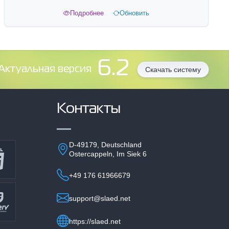
Подробнее
Обновить
6.2
Aктуальная версия
Скачать систему
Контакты
D-49179, Deutschland
Ostercappeln, Im Siek 6
+49 176 61966679
support@slaed.net
https://slaed.net