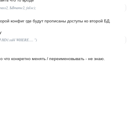
вить что то вроде
ass2, $dbname2, false);
орой конфиг где будут прописаны доступы ко второй БД.
у
 HD1.tabl WHERE..... ")
но что конкретно менять / переименовывать - не знаю.