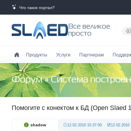
Что такое портал?
Все великое
просто
Продукты
Услуги
Партнерам
Поддер
Форум
»
Система построен
Помогите с конектом к БД (Open Slaed 1
shadow
12.02.2010 15:37:00
12.02.2010 