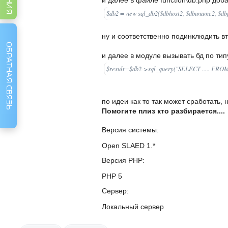
и далее в файле function\db.php доба
$db2 = new sql_db2($dbhost2, $dbuname2, $dbp
ну и соответственно подинклюдить вт
ОБРАТНАЯ СВЯЗЬ
и далее в модуле вызывать бд по тип
$result=$db2->sql_query("SELECT ..... FROM
по идеи как то так может сработать, 
Помогите плиз кто разбирается....
Версия системы
Open SLAED 1.*
Версия PHP
PHP 5
Сервер
Локальный сервер