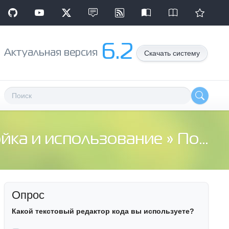
6.2
Aктуальная версия
Скачать систему
ойка и использование
» Помогите с конектом к БД (Open Slaed 1.2)
Опрос
Какой текстовый редактор кода вы используете?