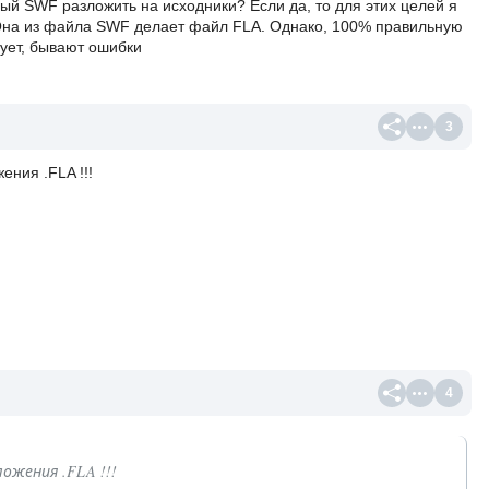
вый SWF разложить на исходники? Если да, то для этих целей я
 Она из файла SWF делает файл FLA. Однако, 100% правильную
ует, бывают ошибки
3
ния .FLA !!!
4
ожения .FLA !!!