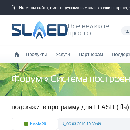
На моем сайте, вместо русских символов знаки вопроса, 
Все великое
просто
Продукты
Услуги
Партнерам
Поддер
Форум
»
Система построен
подскажите программу для FLASH (.fla)
boola20
06.03.2010 10:30:49