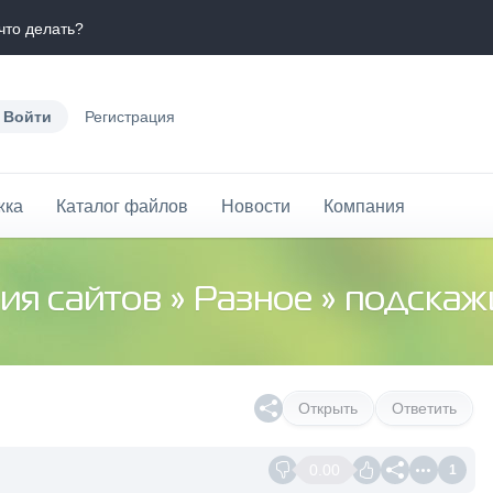
что делать?
Войти
Регистрация
жка
Каталог файлов
Новости
Компания
ия сайтов
»
Разное
» подскажит
Открыть
Ответить
0.00
1