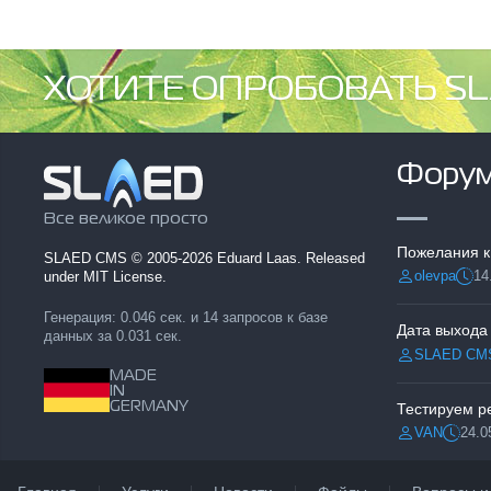
ХОТИТЕ ОПРОБОВАТЬ SL
Фору
Все великое просто
Пожелания к
SLAED CMS
© 2005-2026 Eduard Laas. Released
olevpa
14
under MIT License.
Разместил:
Дата
Генерация: 0.046 сек. и 14 запросов к базе
Дата выхода
данных за 0.031 сек.
SLAED CM
Разместил:
MADE
IN
GERMANY
VAN
24.0
Разместил:
Дата: