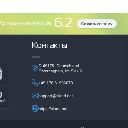
6.2
Aктуальная версия
Скачать систему
Контакты
D-49179, Deutschland
Ostercappeln, Im Siek 6
+49 176 61966679
support@slaed.net
https://slaed.net