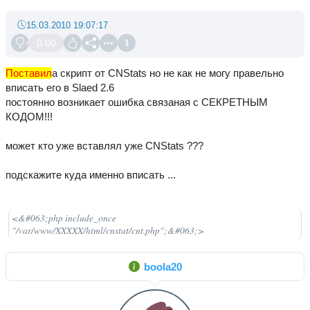
15.03.2010 19:07:17
0.00
1
Поставил
а скрипт от CNStats но не как не могу правельно
вписать его в Slaed 2.6
постоянно возникает ошибка связаная с СЕКРЕТНЫМ
КОДОМ!!!
может кто уже вставлял уже CNStats ???
подскажите куда именно вписать ...
<&#063;php include_once
"/var/www/XXXXX/html/cnstat/cnt.php";&#063;>
boola20