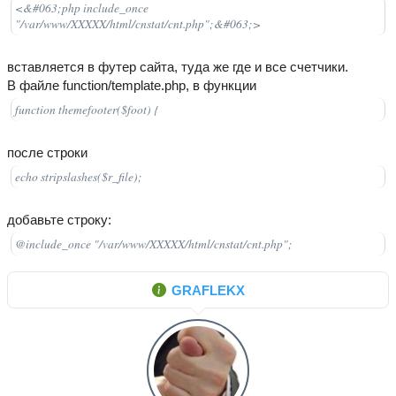
<&#063;php include_once
"/var/www/XXXXX/html/cnstat/cnt.php";&#063;>
вставляется в футер сайта, туда же где и все счетчики.
В файле function/template.php, в функции
function themefooter($foot) {
после строки
echo stripslashes($r_file);
добавьте строку:
@include_once "/var/www/XXXXX/html/cnstat/cnt.php";
GRAFLEKX