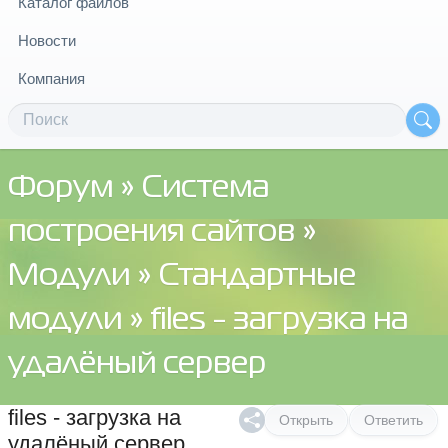
Каталог файлов
Новости
Компания
Форум
»
Система
построения сайтов
»
Модули
»
Стандартные
модули
» files - загрузка на
удалёный сервер
files - загрузка на
Открыть
Ответить
удалёный сервер