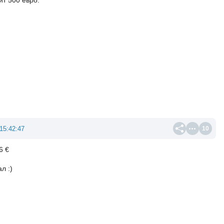
ит 500 евро.
15:42:47
10
6 €
л :)