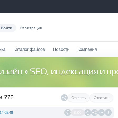
Войти
Регистрация
жка
Каталог файлов
Новости
Компания
дизайн
»
SEO, индексация и п
а ???
Открыть
Ответить
0.00
14:05:48
1