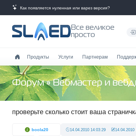
Как появляется нуленная или варез версия?
Все великое
просто
Продукты
Услуги
Партнерам
Поддер
Форум
»
Вебмастер и веб
проверьте сколько стоит ваша страничк
boola20
14.04.2010 14:03:29
14.04.2010 