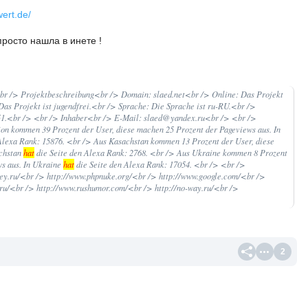
wert.de/
просто нашла в инете !
<br /> Projektbeschreibung<br /> Domain: slaed.net<br /> Online: Das Projekt
 Das Projekt ist jugendfrei.<br /> Sprache: Die Sprache ist ru-RU.<br />
251.<br /> <br /> Inhaber<br /> E-Mail: slaed@yandex.ru<br /> <br />
n kommen 39 Prozent der User, diese machen 25 Prozent der Pageviews aus. In
Alexa Rank: 15876. <br /> Aus Kasachstan kommen 13 Prozent der User, diese
achstan
hat
die Seite den Alexa Rank: 2768. <br /> Aus Ukraine kommen 8 Prozent
ws aus. In Ukraine
hat
die Seite den Alexa Rank: 17054. <br /> <br />
y.ru/<br /> http://www.phpnuke.org/<br /> http://www.google.com/<br />
.ru/<br /> http://www.rushumor.com/<br /> http://no-way.ru/<br />
2