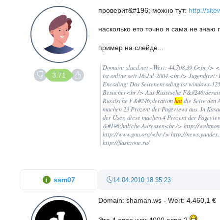
проверит&#196; можно тут:
http://site
насколько ето точно я сама не знаю 
пример на слейде...
Domain: slaed.net - Wert: 44.708,39 €<br /> 
3.71
ist online seit 16-Jul-2004.<br /> Jugendfrei:
Encoding: Das Seitenencoding ist windows-1
Besucher<br /> Aus Russische F&#246;deratio
Russische F&#246;deration
hat
die Seite den 
machen 23 Prozent der Pageviews aus. In Kas
der User, diese machen 4 Prozent der Pagevie
&#196;hnliche Adressen<br /> http://webmone
http://www.gnu.org/<br /> http://news.yandex
http://flashzone.ru/
sam07
14.04.2010 18:35:23
Domain: shaman.ws - Wert: 4.460,1 €