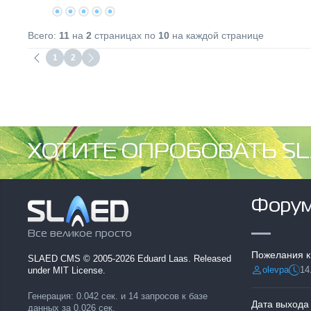
Всего:
11
на
2
страницах по
10
на каждой странице
1
2
ХОТИТЕ ОПРОБОВАТЬ SL
Фору
Все великое просто
Пожелания к
SLAED CMS
© 2005-2026 Eduard Laas. Released
olevpa
14
under MIT License.
Разместил:
Дата
Генерация: 0.042 сек. и 14 запросов к базе
Дата выхода
данных за 0.026 сек.