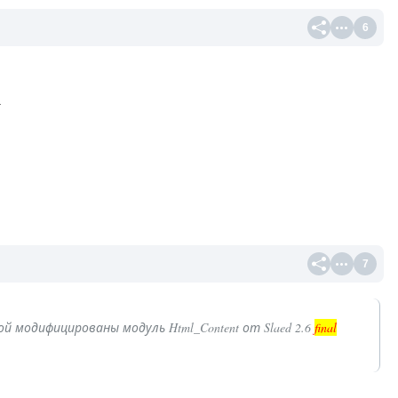
6
.
7
ой модифицированы модуль Html_Content от Slaed 2.6
final