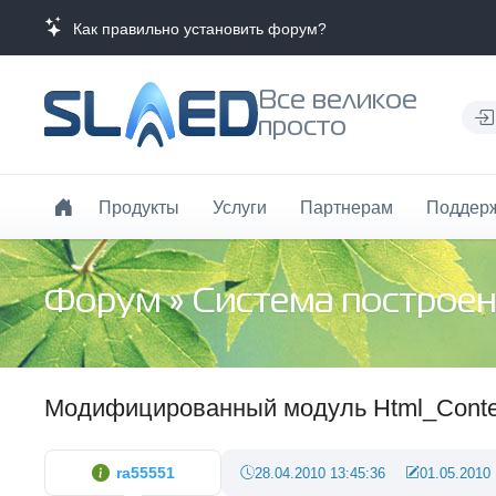
Как правильно установить форум?
Все великое
просто
Продукты
Услуги
Партнерам
Поддер
Форум
»
Система построен
Модифицированный модуль Html_Conte
ra55551
28.04.2010 13:45:36
01.05.2010 