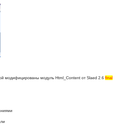
ой модифицированы модуль Html_Content от Slaed 2.6
final
аниями
ели