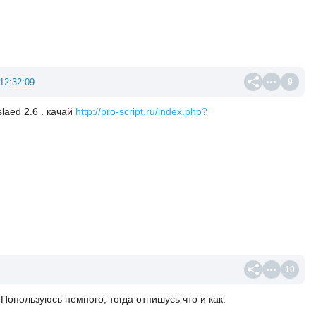
12:32:09
9
laed 2.6 . качай
http://pro-script.ru/index.php?
10
Попользуюсь немного, тогда отпишусь что и как.