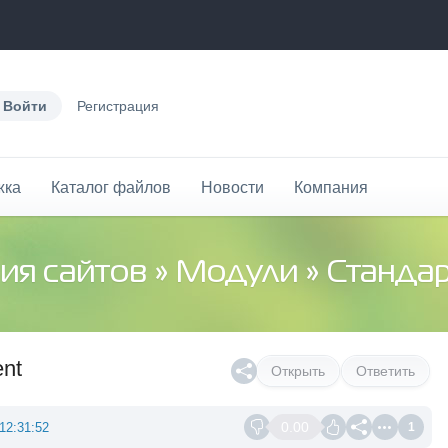
Войти
Регистрация
жка
Каталог файлов
Новости
Компания
ия сайтов
»
Модули
»
Станда
nt
Открыть
Ответить
0.00
12:31:52
1