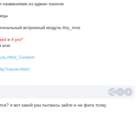
и названиями из админ панели
ницы
иональный встроеный модуль tiny_mce
aed
и
4 pro*
з асю
ль Html_Content
x.php?name=html
2
тся? я вот какой раз пытаюсь зайти и ни фига толку