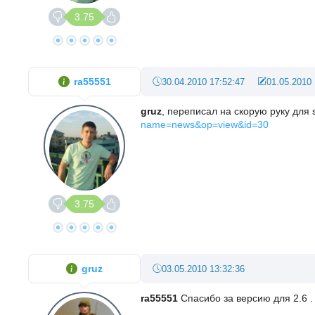
3.75
ra55551
30.04.2010 17:52:47
01.05.2010 
gruz
, переписал на скорую руку для s
name=news&op=view&id=30
3.75
gruz
03.05.2010 13:32:36
ra55551
Спасибо за версию для 2.6 . 