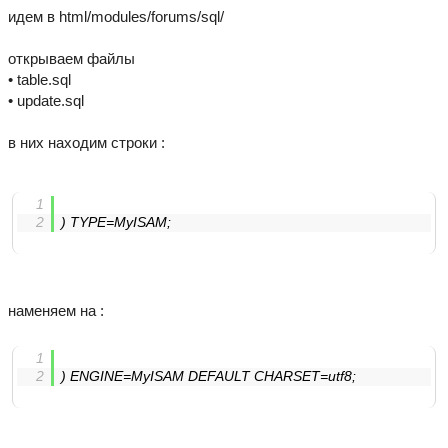
идем в html/modules/forums/sql/
открываем файлы
• table.sql
• update.sql
в них находим строки :
) TYPE=MyISAM;
наменяем на :
) ENGINE=MyISAM DEFAULT CHARSET=utf8;