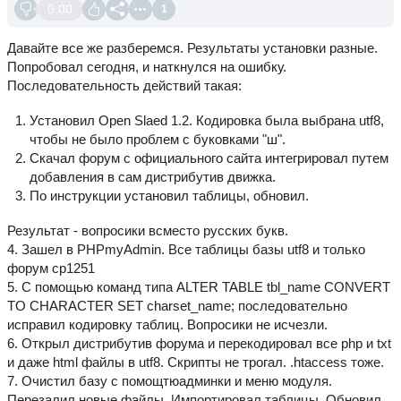
0.00
1
Давайте все же разберемся. Результаты установки разные.
Попробовал сегодня, и наткнулся на ошибку.
Последовательность действий такая:
Установил Open Slaed 1.2. Кодировка была выбрана utf8,
чтобы не было проблем с буковками "ш".
Скачал форум с официального сайта интегрировал путем
добавления в сам дистрибутив движка.
По инструкции установил таблицы, обновил.
Результат - вопросики всместо русских букв.
4. Зашел в PHPmyAdmin. Все таблицы базы utf8 и только
форум сp1251
5. C помощью команд типа ALTER TABLE tbl_name CONVERT
TO CHARACTER SET charset_name; последовательно
исправил кодировку таблиц. Вопросики не исчезли.
6. Открыл дистрибутив форума и перекодировал все php и txt
и даже html файлы в utf8. Скрипты не трогал. .htaccess тоже.
7. Очистил базу с помощтюадминки и меню модуля.
Перезалил новые файлы. Импортировал таблицы. Обновил.