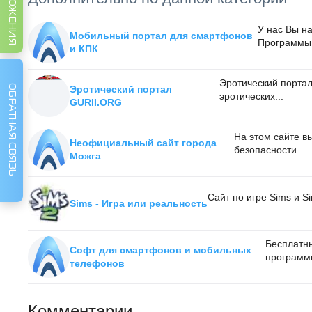
У нас Вы н
Мобильный портал для смартфонов
Программы.
и КПК
Эротический портал
ОБРАТНАЯ СВЯЗЬ
Эротический портал
эротических...
GURII.ORG
На этом сайте в
Неофициальный сайт города
безопасности...
Можга
Сайт по игре Sims и S
Sims - Игра или реальность
Бесплатн
Софт для смартфонов и мобильных
программы
телефонов
Комментарии