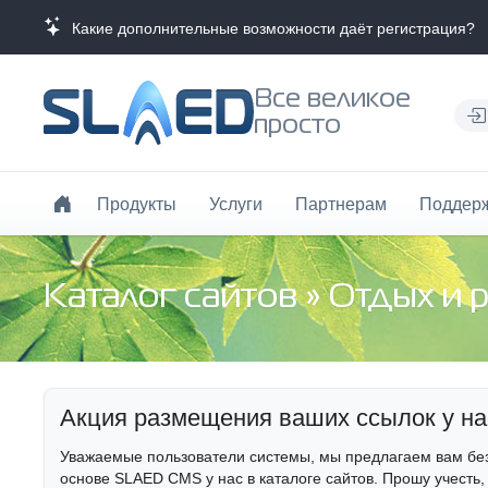
Какие дополнительные возможности даёт регистрация?
Все великое
просто
Продукты
Услуги
Партнерам
Поддер
Каталог сайтов
»
Отдых и 
Акция размещения ваших ссылок у на
Уважаемые пользователи системы, мы предлагаем вам бе
основе SLAED CMS у нас в каталоге сайтов. Прошу учесть,