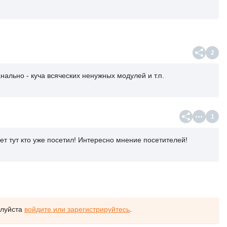
2
нально - куча всяческих ненужных модулей и т.п.
1
ет тут кто уже посетил! Интересно мнение посетителей!
алуйста
войдите или зарегистрируйтесь
.