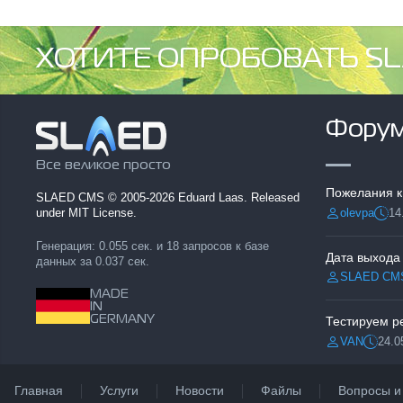
ХОТИТЕ ОПРОБОВАТЬ SL
Фору
Все великое просто
Пожелания к
SLAED CMS
© 2005-2026 Eduard Laas. Released
olevpa
14
under MIT License.
Разместил:
Дата
Генерация: 0.055 сек. и 18 запросов к базе
Дата выхода
данных за 0.037 сек.
SLAED CM
Разместил:
MADE
IN
GERMANY
VAN
24.0
Разместил:
Дата:
Главная
Услуги
Новости
Файлы
Вопросы и