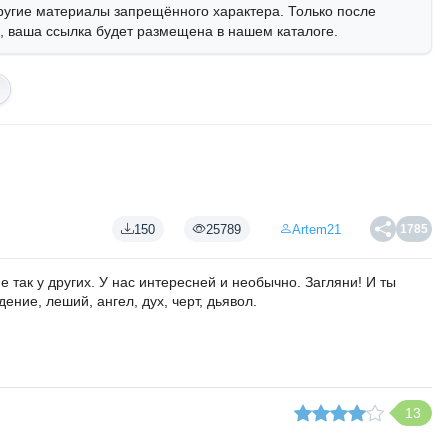
ругие материалы запрещённого характера. Только после
 ваша ссылка будет размещена в нашем каталоге.
150
25789
Artem21
1785
 так у других. У нас интересней и необычно. Загляни! И ты
ение, леший, ангел, дух, черт, дьявол.
13