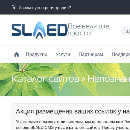
Зачем нужна регистрация?
Все великое
просто
Продукты
Услуги
Партнерам
Поддер
Каталог сайтов
»
Непозна
Акция размещения ваших ссылок у на
Уважаемые пользователи системы, мы предлагаем вам бе
основе SLAED CMS у нас в каталоге сайтов. Прошу учесть,