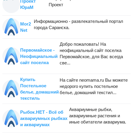
Проект
Проект
ЮраМ
Информационно - развлекательный портал
Mor2
города Саранска.
Net
Добро пожаловать! На
Первомайское -
неофициальный сайт поселка
Неофициальный
Первомайское, для Вас всегда
сайт поселка
све...
Купить
На сайте neomama.ru Вы можете
Постельное
недорого купить постельное
белье, домашний
белье, домашний текстил...
текстиль
Аквариумные рыбки,
Рыбок.НЕТ - Всё об
аквариумные растения и
аквариумных рыбках
иные обитатели аквариума.
и аквариумах