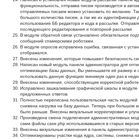
функциональность, отправка писем производится в автом
отправляемых писаем можно установить по желанию. Так
большого количества писем, а так же их идентификации 
использование ББ редактора и кода в рассылке. Отправ
последующего редактирования и повторной рассылки.
В модуле обратной связи установлено обязательное подт
сообщений спамерскими роботами.
В модуле опросов исправлена ошибка, связанная с устан
отображался.
Внесены изменения, которые повышают безопасность си
Написан новый модуль панели администратора для опти
оптимизацию базы данных, Вы уменьшаете её размер и со
использовать данную функцию минимум один раз в неде
Внесены изменения, способствующие корректной работе 
Исправлено зашкаливание графической шкалы в модуле о
предложенных ответов.
Полностью переписана пользовательская часть модулей 
снижена нагрузка на базу данных. Теперь при большом ко
было раньше. Внесены визуальные корректировки и улуч
Произведена смена подключения административных мод
сами файлы case.php использовавшиеся в старых версия
Внесены визуальные изменения в панель администратора
Оптимизированы участки кода ядра, системы, снижена на