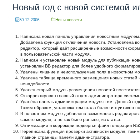
Новый год с новой системой 
30.12.2006
Наши новости
Написана новая панель управления новостным модулем.
Добавлена функция отключения новости. Установлена во
редактор, который даёт расширенные возможности форм
в пользовательской части модуля.
Написан и установлен новый модуль для публикации нов
установлен BB редактор для более удобного форматиров
Удалены лишние и неиспользуемые поля в новостном мо
Удалена таблица временного размещения новых статей 
ненадобности.
Удален старый модуль размещения новостей посетителям
Откорректирован главный отдел администратора систем
Удалёна панель администрации модуля тем. Данный отде
Таким образом, установка тем стала более интуитивно п
В новостном модуле добавлена возможность редактирова
самого модуля, а не как было раньше, из статьи.
Оптимизации и коррекции подвергся файл генерации RS
Переписана функция проверки активности модуля, таким 
главной страницы панели администратора.