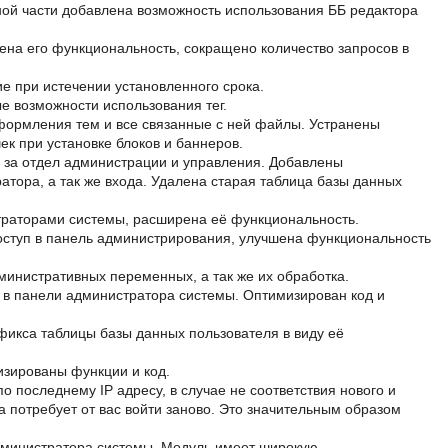
й части добавлена возможность использования ББ редактора
на его функциональность, сокращено количество запросов в
 при истечении установленного срока.
 возможности использования тег.
ормления тем и все связанные с ней файлы. Устранены
к при установке блоков и баннеров.
 за отдел администрации и управления. Добавлены
тора, а так же входа. Удалена старая таблица базы данных
траторами системы, расширена её функциональность.
ступ в панель администрирования, улучшена функциональность
инистративных переменных, а так же их обработка.
 в панели администратора системы. Оптимизирован код и
икса таблицы базы данных пользователя в виду её
зированы функции и код.
 последнему IP адресу, в случае не соответствия нового и
а потребует от вас войти заново. Это значительным образом
дминистратора системы. Модуль имеет широкую