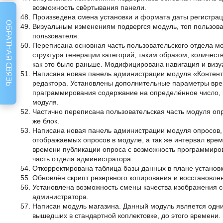
возможность свёртывания панели.
Произведена смена установки и формата даты регистрац
ОБРАТНАЯ СВЯЗЬ
Визуальным изменениям подвергся модуль, топ пользова
пользователя.
Переписана основная часть пользовательского отдела мо
структура генерации категорий, таким образом, количест
как это было раньше. Модифицирована навигация и визу
Написана новая панель администрации модуля «Контент»
редактора. Установлены дополнительные параметры вре
праграммирования содержание на определённое число, в
модуля.
Частично переписана пользовательская часть модуля опр
же блок.
Написана новая панель администрации модуля опросов,
отображаемых опросов в модуле, а так же интервал вре
времени публикации опроса с возможность программиро
часть отдела администратора.
Откорректирована таблица базы данных в плане устано
Обновлён скрипт резервного копирования и восстановлен
Установлена возможность смены качества изображения с
администратора.
Написан модуль магазина. Данный модуль является одн
вышедших в стандартной коплектовке, до этого времени.