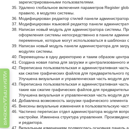
зарегистрированными пользователями.
Удалено глобальное включения параметров Register global
правило, в модулях системы.
Модифицирован редактор стилей панели администратор
Модифицирован языковой редактор панели администрат
Написан новый модуль для администратора системы. Пр
оформления системы непосредственно в панели админис
переменные, которые могут использоваться в шаблонах 
Написан новый модуль панели администратора для загру
модулях системы.
Перемещены в одну директорию и таким образом центр
Создана новая папка для загрузки и централизованного 
Переписана пользовательская и административная част
как сжатие графических файлов для предварительного п
ИДЕИ И ПРЕДЛОЖЕНИЯ
Улучшена визуальная и управленческая часть модуля дл
Переписана пользовательская и административная часть
такие как сжатие графических файлов для предварительн
Улучшена визуальная и управленческая часть модуля дл
Добавлена возможность загрузки графического элемента 
Внесены визуальные изменения в пользовательскую часть
Частично переписан отдел администратора модуля вопро
настройки. Изменена структура управления. Произведен
и редактора.
Визуальным изменениям подверглась основная панель а