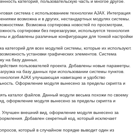
нность категорий, пользовательскую часть и многое другое.
нговая система с использованием технологии AJAX. Интеграция
ениями возможна и в других, нестандартных модулях системы.
можностями. Возможна сортировка новостей по просмотрам,
ожность сортировки без перезагрузки, используется технология
ены и добавлены различные конфигурации для тонкой настройки
а категорий для всех модулей системы, которые их используют.
 возможность установки графических элементов. Система
ку на базу данных.
 действия пользователей проекта. Добавлены новые параметры.
грузка на базу данных при использовании системы пунктов.
технология AJAX улучшающая навигацию и удобство
ьность. Оформление модуля вынесено за пределы скрипта и
взять каталог файлов. Данный модули весьма похожи по своему
ид, оформление модуля вынесено за пределы скрипта и
. Улучшен внешний вид, оформление модуля вынесено за
формления. Добавлен секретный код, который исключает
опросов, который в случайном порядке выводит один из