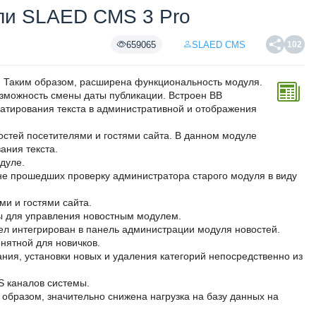
или SLAED CMS 3 Pro
659065
SLAED CMS
102
 Таким образом, расширена функциональность модуля.
зможность смены даты публикации. Встроен BB
атирования текста в административной и отображения
остей посетителями и гостями сайта. В данном модуле
ания текста.
дуле.
не прошедших проверку администратора старого модуля в виду
и и гостями сайта.
ы для управления новостным модулем.
л интегрирован в панель администрации модуля новостей.
онятной для новичков.
ния, установки новых и удаления категорий непосредственно из
S каналов системы.
образом, значительно снижена нагрузка на базу данных на