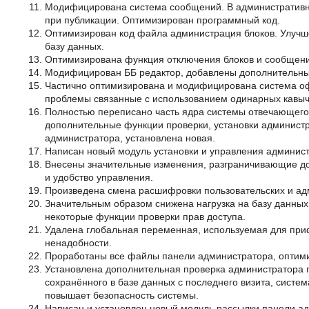
Модифицирована система сообщений. В административно
при публикации. Оптимизирован программный код.
Оптимизирован код файла администрация блоков. Улучше
базу данных.
Оптимизирована функция отключения блоков и сообщение
Модифицирован ББ редактор, добавлены дополнительные
Частично оптимизирована и модифицирована система оф
проблемы связанные с использованием одинарных кавыче
Полностью переписано часть ядра системы отвечающего
дополнительные функции проверки, установки администра
администратора, установлена новая.
Написан новый модуль установки и управления админис
Внесены значительные изменения, разграничивающие до
и удобство управления.
Произведена смена расшифровки пользовательских и адм
Значительным образом снижена нагрузка на базу данных
некоторые функции проверки прав доступа.
Удалена глобальная переменная, используемая для приф
ненадобности.
Проработаны все файлы панели администратора, оптими
Установлена дополнительная проверка администратора по
сохранённого в базе данных с последнего визита, систем
повышает безопасность системы.
Написан и установлен новый модуль рассылки панели а