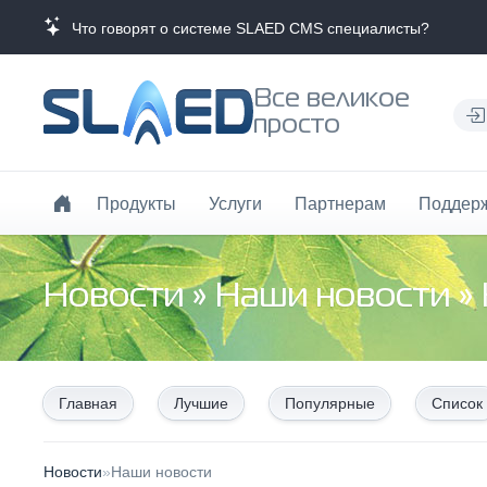
Что говорят о системе SLAED CMS специалисты?
Все великое
просто
Продукты
Услуги
Партнерам
Поддер
Новости
»
Наши новости
»
Главная
Лучшие
Популярные
Список
Новости
»
Наши новости