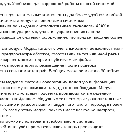
одуль Учебников для корректной работы с новой системой
ены дополнительные компоненты для более удобной и гибкой
 системы и модулей поисковыми системами.
вания по каждому с использованием технологии AJAX и
ы конфигурации модуля и их управление из панели
оизводится системой оформления, что придаёт модулю более
ный модуль Медиа каталог с очень широкими возможностями и
 предпросмотре обложки, голосовании за тот или иной релиз,
тивировать комментарии к публикуемым файла.
йлов посетителями, размещение после проверки
во ссылок и категорий. В общей сложности около 30 гибких
 всем модулям системы содержащим полезную информацию.
люс ко всему по ссылкам, там, где это необходимо. Модуль
лнительно ко всему подсветка производится в найденном
поиска в найденное. Модуль имеет некоторые дополнительные
тывание и развёртывание найденного текста, переход в новом
 Ко всему этому модуль поиска имеет несколько настроек,
стемы.
ый можно использовать в любом месте системы.
ейтинга, учёт проголосовавших теперь производится,