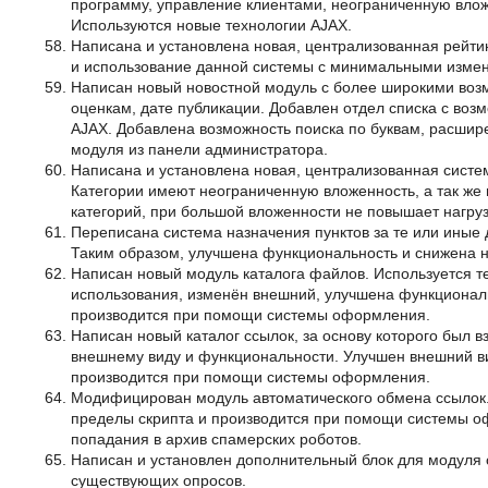
программу, управление клиентами, неограниченную вложе
Используются новые технологии AJAX.
Написана и установлена новая, централизованная рейти
и использование данной системы с минимальными измен
Написан новый новостной модуль с более широкими воз
оценкам, дате публикации. Добавлен отдел списка с возм
AJAX. Добавлена возможность поиска по буквам, расшир
модуля из панели администратора.
Написана и установлена новая, централизованная систем
Категории имеют неограниченную вложенность, а так же
категорий, при большой вложенности не повышает нагруз
Переписана система назначения пунктов за те или иные
Таким образом, улучшена функциональность и снижена на
Написан новый модуль каталога файлов. Используется 
использования, изменён внешний, улучшена функционал
производится при помощи системы оформления.
Написан новый каталог ссылок, за основу которого был 
внешнему виду и функциональности. Улучшен внешний в
производится при помощи системы оформления.
Модифицирован модуль автоматического обмена ссылок
пределы скрипта и производится при помощи системы о
попадания в архив спамерских роботов.
Написан и установлен дополнительный блок для модуля 
существующих опросов.