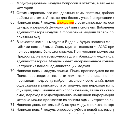
Модифицированы модули Вопросов и ответов, а так же м
категорий.
Оптимизированы все стандартные темы системы, добавл
работы системы. А так же для более лучшей индексации
Написан новый модуль
анекдотов
с возможностью голосо
централизованной функции рейтинга системы. Добавлен
администратора модуля. Оформление модуля теперь пр
приятный вид.
В качестве замены модулям Видео и Аудио написан мощ
гибкими настройками. Используется технология AJAX при
при сортировке больших списков. При желании можно ак
Предоставляется возможность для публикации медиа фа
администратором. Модуль имеет неограниченное количест
настроек из панели администрации модуля.
Написан новый модуль поиска. Поиск производится по
Поиск производится как по титлам, так и по описанию, п
производит подсветку найденных слов и сочетаний, допо
содержании в зависимости от модуля, при переходе из 
функции, улучшающие его использование, такие как свёр
окне, переход к редактированию найденной информации.
которые можно произвести из панели администратора си
Написан дополнительный блок для модуля поиска, котор
Написан новый модуль опросов с учётом новой системы р