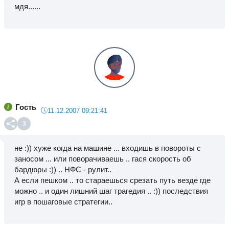
мдя......
Гость
11.12.2007 09:21:41
3
не :)) хуже когда на машине ... входишь в повороты с
заносом ... или поворачиваешь .. гася скорость об
бардюры :)) .. НФС - рулит..
А если пешком .. то стараешься срезать путь везде где
можно .. и один лишний шаг трагедия .. :)) последствия
игр в пошаговые стратегии..