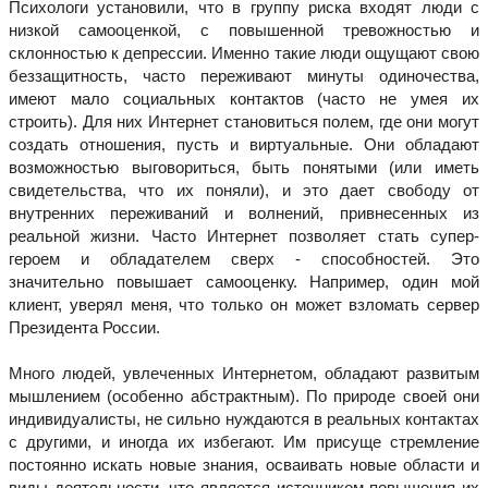
Психологи установили, что в группу риска входят люди с
низкой самооценкой, с повышенной тревожностью и
склонностью к депрессии. Именно такие люди ощущают свою
беззащитность, часто переживают минуты одиночества,
имеют мало социальных контактов (часто не умея их
строить). Для них Интернет становиться полем, где они могут
создать отношения, пусть и виртуальные. Они обладают
возможностью выговориться, быть понятыми (или иметь
свидетельства, что их поняли), и это дает свободу от
внутренних переживаний и волнений, привнесенных из
реальной жизни. Часто Интернет позволяет стать супер-
героем и обладателем сверх - способностей. Это
значительно повышает самооценку. Например, один мой
клиент, уверял меня, что только он может взломать сервер
Президента России.
Много людей, увлеченных Интернетом, обладают развитым
мышлением (особенно абстрактным). По природе своей они
индивидуалисты, не сильно нуждаются в реальных контактах
с другими, и иногда их избегают. Им присуще стремление
постоянно искать новые знания, осваивать новые области и
виды деятельности, что является источником повышения их