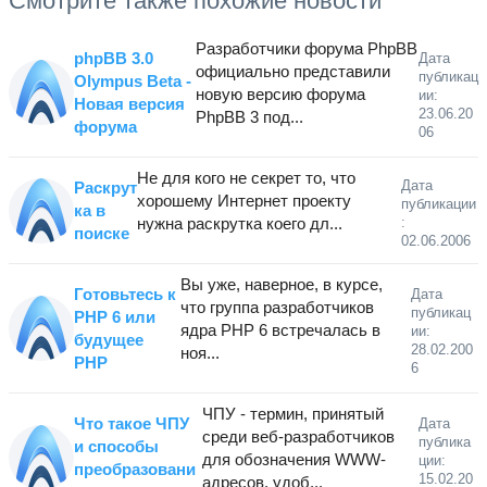
Смотрите также похожие новости
Разработчики форума PhpBB
phpBB 3.0
Дата
официально представили
публикац
Olympus Beta -
новую версию форума
ии:
Новая версия
23.06.20
PhpBB 3 под...
форума
06
Не для кого не секрет то, что
Дата
Раскрут
хорошему Интернет проекту
публикации
ка в
:
нужна раскрутка коего дл...
поиске
02.06.2006
Вы уже, наверное, в курсе,
Готовьтесь к
Дата
что группа разработчиков
публикац
PHP 6 или
ядра PHP 6 встречалась в
ии:
будущее
28.02.200
ноя...
PHP
6
ЧПУ - термин, принятый
Что такое ЧПУ
Дата
среди веб-разработчиков
публика
и способы
для обозначения WWW-
ции:
преобразовани
15.02.20
адресов, удоб...