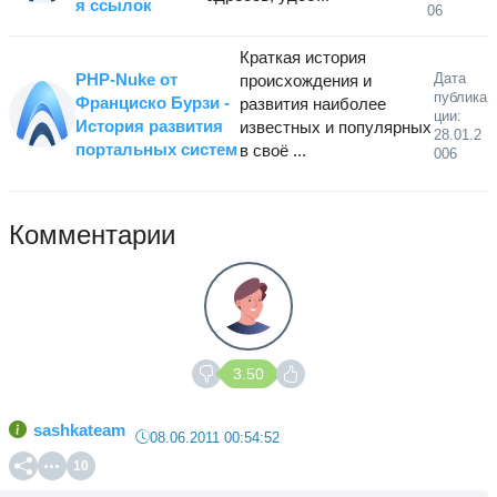
я ссылок
06
Краткая история
PHP-Nuke от
Дата
происхождения и
публика
Франциско Бурзи -
развития наиболее
ции:
История развития
известных и популярных
28.01.2
портальных систем
в своё ...
006
Комментарии
3.50
sashkateam
08.06.2011 00:54:52
10