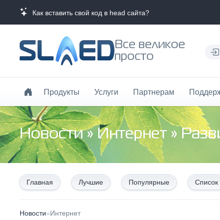
Как вставить свой код в head сайта?
Все великое
просто
Продукты
Услуги
Партнерам
Поддер
Новости
»
Интернет
» Разв
Главная
Лучшие
Популярные
Список
Новости
»
Интернет