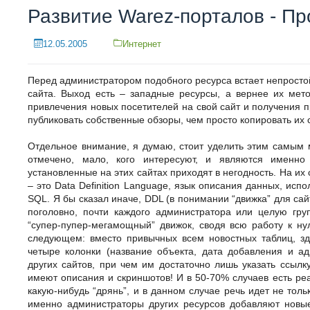
Развитие Warez-порталов - П
12.05.2005
Интернет
Перед администратором подобного ресурса встает непросто
сайта. Выход есть – западные ресурсы, а вернее их мето
привлечения новых посетителей на свой сайт и получения 
публиковать собственные обзоры, чем просто копировать их с
Отдельное внимание, я думаю, стоит уделить этим самым 
отмечено, мало, кого интересуют, и являются именно
установленные на этих сайтах приходят в негодность. На и
– это Data Definition Language, язык описания данных, ис
SQL. Я бы сказал иначе, DDL (в понимании “движка” для са
поголовно, почти каждого администратора или целую гру
“супер-пупер-мегамощный” движок, сводя всю работу к н
следующем: вместо привычных всем новостных таблиц, зд
четыре колонки (название объекта, дата добавления и а
других сайтов, при чем им достаточно лишь указать ссыл
имеют описания и скриншотов! И в 50-70% случаев есть ре
какую-нибудь “дрянь”, и в данном случае речь идет не толь
именно администраторы других ресурсов добавляют новы