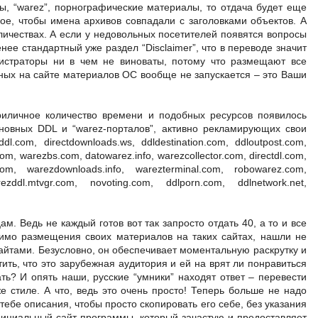
мы, “warez”, порнографические материалы, то отдача будет еще
ое, чтобы имена архивов совпадали с заголовками объектов. А
оличествах. А если у недовольных посетителей появятся вопросы
ее стандартный уже раздел “Disclaimer”, что в переводе значит
инистраторы ни в чем не виноваты, потому что размещают все
нных на сайте материалов ОС вообще не запускается – это Ваши
риличное количество времени и подобных ресурсов появилось
новных DDL и “warez-порталов”, активно рекламирующих свои
.com, directdownloads.ws, ddldestination.com, ddloutpost.com,
om, warezbs.com, datowarez.info, warezcollector.com, directdl.com,
m, warezdownloads.info, warezterminal.com, robowarez.com,
zddl.mtvgr.com, novoting.com, ddlporn.com, ddlnetwork.net,
м. Ведь не каждый готов вот так запросто отдать 40, а то и все
мимо размещения своих материалов на таких сайтах, нашли не
айтами. Безусловно, он обеспечивает моментальную раскрутку и
ить, что это зарубежная аудитория и ей на врят ли понравиться
ать? И опять наши, русские “умники” находят ответ – перевести
же стиле. А что, ведь это очень просто! Теперь больше не надо
тебе описания, чтобы просто скопировать его себе, без указания
официальный сайт программы, который зачастую и предоставляет