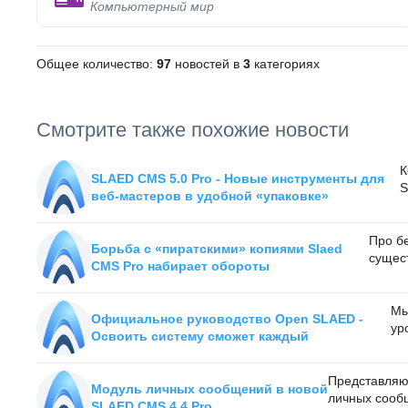
Компьютерный мир
Общее количество:
97
новостей в
3
категориях
Смотрите также похожие новости
К
SLAED CMS 5.0 Pro - Новые инструменты для
S
веб-мастеров в удобной «упаковке»
Про бе
Борьба с «пиратскими» копиями Slaed
сущест
CMS Pro набирает обороты
Мы
Официальное руководство Open SLAED -
ур
Освоить систему сможет каждый
Представляю
Модуль личных сообщений в новой
личных сооб
SLAED CMS 4.4 Pro