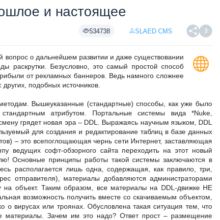
рошлое и настоящее
534738
SLAED CMS
3
й вопрос о дальнейшем развитии и даже существовании
ды раскрутки. Безусловно, это самый простой способ
прибыли от рекламных баннеров. Ведь намного сложнее
 других, подобных источников.
методам. Вышеуказанные (стандартные) способы, как уже было
 стандартным атрибутом. Портальные системы вида *Nuke,
х смену грядет новая эра – DDL. Выражаясь научным языком, DDL
пользуемый для создания и редактирование таблиц в базе данных
йтов) – это всепоглощающая чернь сети Интернет, заставляющая
ппу ведущих софт-обзорного сайта переходить на этот новый
улю! Основные принципы работы такой системы заключаются в
есь располагается лишь одна, содержащая, как правило, три,
дрес отправителя), материалы добавляются администраторами
ку на объект. Таким образом, все материалы на DDL-движке НЕ
альная возможность получить вместе со скачиваемым объектом,
ко о вирусах или троянах. Обусловлена такая ситуация тем, что
е материалы. Зачем им это надо? Ответ прост – размещение