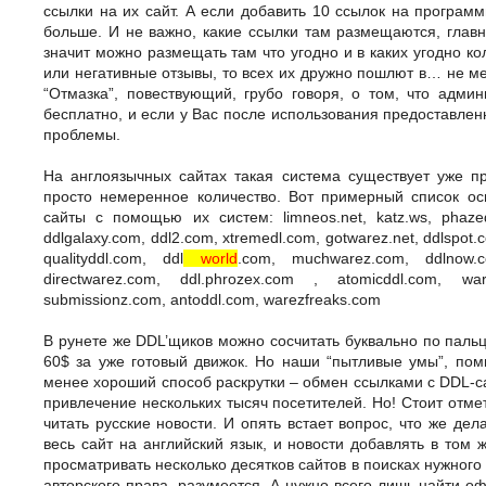
ссылки на их сайт. А если добавить 10 ссылок на програм
больше. И не важно, какие ссылки там размещаются, главн
значит можно размещать там что угодно и в каких угодно к
или негативные отзывы, то всех их дружно пошлют в… не мен
“Отмазка”, повествующий, грубо говоря, о том, что адм
бесплатно, и если у Вас после использования предоставле
проблемы.
На англоязычных сайтах такая система существует уже п
просто немеренное количество. Вот примерный список ос
сайты с помощью их систем: limneos.net, katz.ws, phazeddl
ddlgalaxy.com, ddl2.com, xtremedl.com, gotwarez.net, ddlspot.c
qualityddl.com, ddl
world
.com, muchwarez.com, ddlnow.co
directwarez.com, ddl.phrozex.com , atomicddl.com, ware
submissionz.com, antoddl.com, warezfreaks.com
В рунете же DDL’щиков можно сосчитать буквально по пальца
60$ за уже готовый движок. Но наши “пытливые умы”, по
менее хороший способ раскрутки – обмен ссылками с DDL-с
привлечение нескольких тысяч посетителей. Но! Стоит отмет
читать русские новости. И опять встает вопрос, что же дел
весь сайт на английский язык, и новости добавлять в том 
просматривать несколько десятков сайтов в поисках нужного 
авторского права, разумеется. А нужно всего лишь найти 