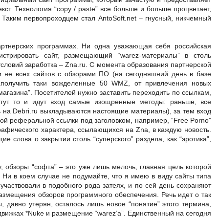
кст. Технология “copy / paste” все больше и больше процветает,
Таким первопроходцем стал AntoSoft.net – гнусный, никчемный
партнерских программах. Ни одна уважающая себя российская
гистрировать сайт, размещающий “warez-материалы” в столь
условий заработка – Zna.ru. C момента образования партнерской
и не всех сайтов с обзорами ПО (на сегодняшний день в базе
заполучить таки вожделенные 50 WMZ, от привлечения новых
магазина”. Посетителей нужно заставить переходить по ссылкам,
 тут то и идут вход самые изощренные методы: раньше, все
ь на Debri.ru выкладываются настоящие материалы), за тем вход
мой реферальной ссылки под заголовком, например, “Free Porno”
рафического характера, ссылающихся на Zna, в каждую новость.
 слова о закрытии столь “суперского” раздела, как “эротика”,
, обзоры “софта” – это уже лишь мелочь, главная цель которой
. Ни в коем случае не подумайте, что я имею в виду сайты типа
 не участвовали в подобного рода затеях, и по сей день сохраняют
азмещения обзоров программного обеспечения. Речь идет о так
, давно утерян, осталось лишь новое “понятие” этого термина,
движках *Nuke и размещение “warez’a”. Единственный на сегодня