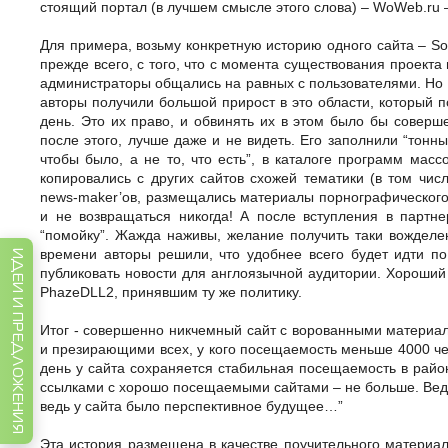
стоящий портал (в лучшем смысле этого слова) – WoWeb.ru –
Для примера, возьму конкретную историю одного сайта – Sof
прежде всего, с того, что с момента существования проект
администраторы общались на равных с пользователями. Но 
авторы получили большой прирост в это области, который п
день. Это их право, и обвинять их в этом было бы соверш
после этого, лучше даже и не видеть. Его заполнили “тонн
чтобы было, а не то, что есть”, в каталоге программ мас
копировались с других сайтов схожей тематики (в том чи
news-maker’ов, размещались материалы порнографического х
и не возвращаться никогда! А после вступления в партн
“помойку”. Жажда наживы, желание получить таки вожделе
времени авторы решили, что удобнее всего будет идти по
ИДЕИ И ПРЕДЛОЖЕНИЯ
публиковать новости для англоязычной аудитории. Хороший 
PhazeDLL2, принявшим ту же политику.
Итог - совершенно никчемный сайт с ворованными материа
и презирающими всех, у кого посещаемость меньше 4000 чело
день у сайта сохраняется стабильная посещаемость в райо
ссылками с хорошо посещаемыми сайтами – не больше. Ведь 
ведь у сайта было перспективное будущее…”
Эта история размещена в качестве поучительного материал