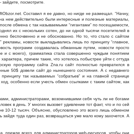
 зайдите, посмотрите.
tObzor.net. Составил я ее давно, но нигде не размещал. “Начну,
а на нем действительно были интересные и полезные материалы,
после обмена с так называемыми “гигантами” по посещаемости,
однял их с нескольких сотен, до ни одной тысячи посетителей в
енно беспочвенно и не обоснованно. Но то, что стало с сайтом
ы” рекламы, новости выкладывались лишь по принципу “главное,
совость программ создавалась обманным путем, новости просто
сле и с моего), грамматика стала совершенно чуждым понятием
арактера, причем такие, что хотелось побыстрее уйти с оттуда
ерскую программу сайта Zna.ru сайт полностью превратился в
нные 50$ довели сайт до нынешнего состояния. А с недавнего
 принципу так называемых “собратьев” и на главной странице
ход, особенно если учесть обмен ссылками с таким сайтом, как
лами, администраторами, возомнившими себя чуть ли не богами
век в день. У многих вызовет удивление тот факт, что и по сей
не 10-12 тысяч. Объясню, обусловлено это всего лишь обменом
зайдя туда один раз, возвращаться уже мало кому захочется. А
а, прежде всего для администраторов web-ресурсов, чтобы они