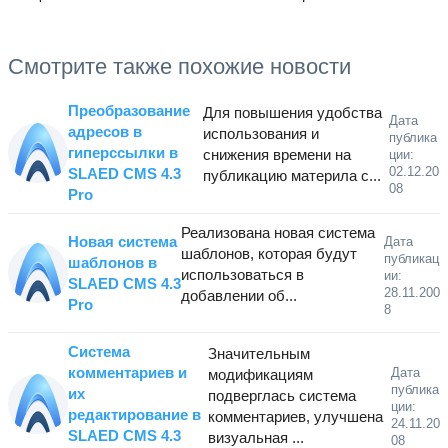
Смотрите также похожие новости
Преобразование
Для повышения удобства
Дата
адресов в
использования и
публика
гиперссылки в
снижения времени на
ции:
02.12.20
SLAED CMS 4.3
публикацию материла с...
08
Pro
Реализована новая система
Новая система
Дата
шаблонов, которая будут
публикац
шаблонов в
использоваться в
ии:
SLAED CMS 4.3
28.11.200
добавлении об...
Pro
8
Система
Значительным
комментариев и
Дата
модификациям
публика
их
подверглась система
ции:
редактирование в
комментариев, улучшена
24.11.20
SLAED CMS 4.3
визуальная ...
08