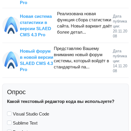
Pro
Реализована новая
Новая система
Дата
функция сбора статистики
публика
статистики в
сайта. Новый вариант даёт
ции:
версии SLAED
20.11.20
более детал...
CMS 4.3 Pro
08
Представляю Вашему
Новый форум
Дата
вниманию новый форум
публика
в новой версии
системы, который войдёт в
ции:
SLAED CMS 4.3
14.11.20
стандартный па...
Pro
08
Опрос
Какой текстовый редактор кода вы используете?
Visual Studio Code
Sublime Text