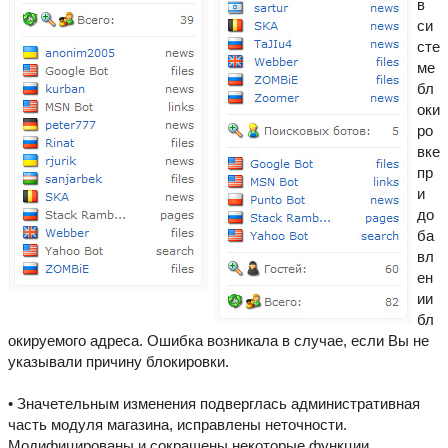
в
си
сте
ме
бл
оки
ро
вке
пр
и
до
ба
вл
ен
ии
бл
окируемого адреса. Ошибка возникала в случае, если Вы не
указывали причину блокировки.
• Значетельным изменения подверглась административная
часть модуля магазина, исправлены неточности.
Модифицированы и сокращены некоторые функции,