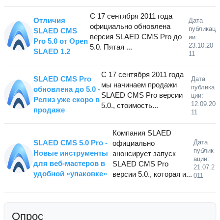
С 17 сентября 2011 года
Отличия
Дата
официально обновлена
публикац
SLAED CMS
версия SLAED CMS Pro до
ии:
Pro 5.0 от Open
23.10.20
5.0. Пятая ...
SLAED 1.2
11
С 17 сентября 2011 года
SLAED CMS Pro
Дата
мы начинаем продажи
публика
обновлена до 5.0 -
SLAED CMS Pro версии
ции:
Релиз уже скоро в
12.09.20
5.0., стоимость...
продаже
11
Компания SLAED
SLAED CMS 5.0 Pro -
Дата
официально
публик
Новые инструменты
анонсирует запуск
ации:
для веб-мастеров в
SLAED CMS Pro
21.07.2
удобной «упаковке»
версии 5.0., которая и...
011
Опрос