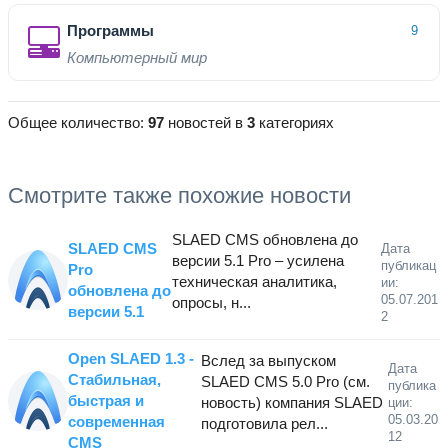
Программы
9
Компьютерный мир
Общее количество:
97
новостей в
3
категориях
Смотрите также похожие новости
SLAED CMS обновлена до
SLAED CMS
Дата
версии 5.1 Pro – усилена
публикац
Pro
техническая аналитика,
ии:
обновлена до
05.07.201
опросы, н...
версии 5.1
2
Open SLAED 1.3 -
Вслед за выпуском
Дата
Стабильная,
SLAED CMS 5.0 Pro (см.
публика
быстрая и
новость) компания SLAED
ции:
05.03.20
современная
подготовила рел...
12
CMS