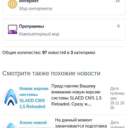
Интернет
19
Мир интернета
Программы
9
Компьютерный мир
Общее количество:
97
новостей в
3
категориях
Смотрите также похожие новости
Представляю Вашему
Новая версия
Дата
вниманию новую версию
публика
системы
системы SLAED CMS 1.5
ции:
SLAED CMS
29.11.20
Reloaded. Сразу ж...
1.5 Reloaded
05
На данный момент
Анонс новой
Дата
заканчивается подготовка
публика