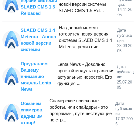
версии системы
новой версии системы
ции:
SLAED CMS 1.5
14.11.20
SLAED CMS 1.5 Rel...
Reloaded
05
На данный момент
SLAED CMS 1.4
Дата
готовится новая версия
публика
Meteora - Анонс
системы SLAED CMS 1.4
ции:
новой версии
23.09.20
Meteora, релиз сис...
системы
05
Предлагаем
Lenta News - Довольно
Дата
Вашему
простой модуль отражения
публикац
вниманию
актуальных новостей. Его
ии:
25.07.20
модуль Lenta
функция ...
05
News
Спамерские поисковые
Обманем
Дата
роботы, или спайдеры - это
публикац
спамеров,
программы, путешествующие
ии:
дадим им
17.07.200
по стр...
отпор!
5