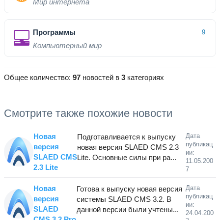
Мир интернета
Программы
9
Компьютерный мир
Общее количество:
97
новостей в
3
категориях
Смотрите также похожие новости
Новая
Дата
Подготавливается к выпуску
публикац
версия
новая версия SLAED CMS 2.3
ии:
SLAED CMS
Lite. Основные силы при ра...
11.05.200
2.3 Lite
7
Новая
Дата
Готова к выпуску новая версия
публикац
версия
системы SLAED CMS 3.2. В
ии:
SLAED
данной версии были учтены...
24.04.200
CMS 3.2 Pro