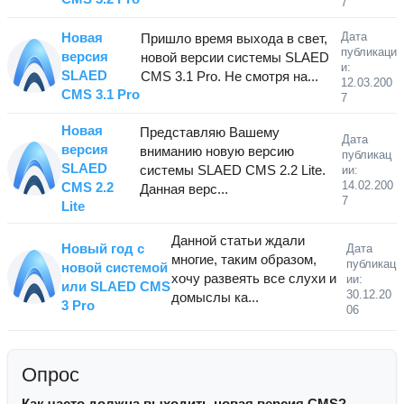
7
Новая
Дата
Пришло время выхода в свет,
публикаци
версия
новой версии системы SLAED
и:
SLAED
CMS 3.1 Pro. Не смотря на...
12.03.200
CMS 3.1 Pro
7
Новая
Представляю Вашему
Дата
версия
вниманию новую версию
публикац
SLAED
системы SLAED CMS 2.2 Lite.
ии:
14.02.200
CMS 2.2
Данная верс...
7
Lite
Данной статьи ждали
Новый год с
Дата
многие, таким образом,
публикац
новой системой
хочу развеять все слухи и
ии:
или SLAED CMS
30.12.20
домыслы ка...
3 Pro
06
Опрос
Как часто должна выходить новая версия CMS?