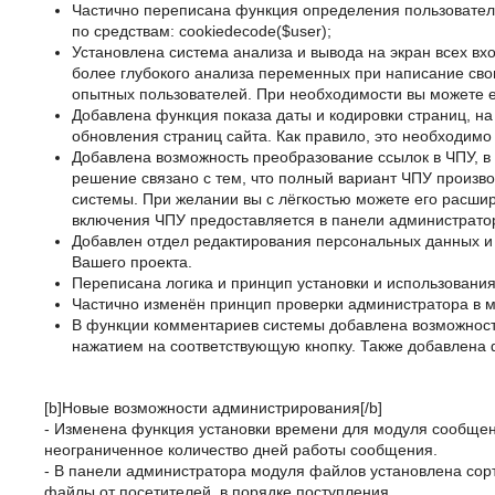
Частично переписана функция определения пользовател
по средствам: cookiedecode($user);
Установлена система анализа и вывода на экран всех в
более глубокого анализа переменных при написание сво
опытных пользователей. При необходимости вы можете е
Добавлена функция показа даты и кодировки страниц, на 
обновления страниц сайта. Как правило, это необходим
Добавлена возможность преобразование ссылок в ЧПУ, в
решение связано с тем, что полный вариант ЧПУ производ
системы. При желании вы с лёгкостью можете его расши
включения ЧПУ предоставляется в панели администрато
Добавлен отдел редактирования персональных данных и
Вашего проекта.
Переписана логика и принцип установки и использовани
Частично изменён принцип проверки администратора в 
В функции комментариев системы добавлена возможность
нажатием на соответствующую кнопку. Также добавлена ф
[b]Новые возможности администрирования[/b]
- Изменена функция установки времени для модуля сообщени
неограниченное количество дней работы сообщения.
- В панели администратора модуля файлов установлена сор
файлы от посетителей, в порядке поступления.