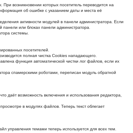
к. При возникновении которых посетитель переводится на
информация об ошибке с указанием даты и места её
еделения активности модулей в панели администратора. Если
ой панели или блоках панели администратора.
атора системы.
кированных посетителей.
роизводится полная чистка Cookies нападающего.
авлена функция автоматической чистки лог файлов, если их
атора спамерскими роботами, переписан модуль обратной
что даёт возможность включения и использования редактора,
просмотре в модулях файлов. Теперь текст облегает
йл управления темами теперь используется для всех тем.