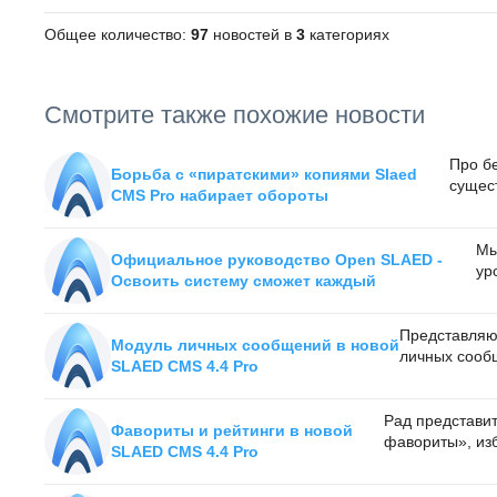
Общее количество:
97
новостей в
3
категориях
Смотрите также похожие новости
Про бе
Борьба с «пиратскими» копиями Slaed
сущест
CMS Pro набирает обороты
Мы
Официальное руководство Open SLAED -
ур
Освоить систему сможет каждый
Представляю
Модуль личных сообщений в новой
личных сооб
SLAED CMS 4.4 Pro
Рад представи
Фавориты и рейтинги в новой
фавориты», изб
SLAED CMS 4.4 Pro