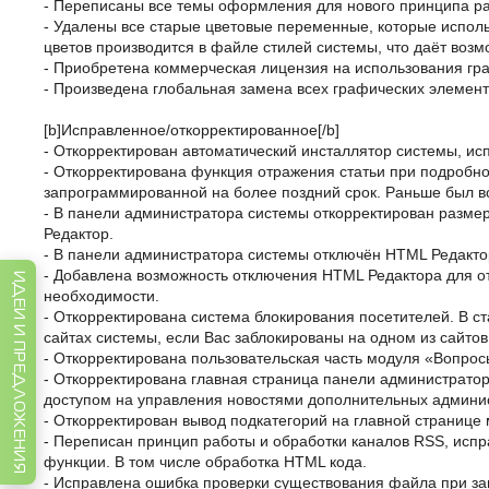
- Переписаны все темы оформления для нового принципа р
- Удалены все старые цветовые переменные, которые исполь
цветов производится в файле стилей системы, что даёт воз
- Приобретена коммерческая лицензия на использования гра
- Произведена глобальная замена всех графических элемент
[b]Исправленное/откорректированное[/b]
- Откорректирован автоматический инсталлятор системы, ис
- Откорректирована функция отражения статьи при подробно
запрограммированной на более поздний срок. Раньше был во
- В панели администратора системы откорректирован размер
Редактор.
- В панели администратора системы отключён HTML Редактор
- Добавлена возможность отключения HTML Редактора для от
ИДЕИ И ПРЕДЛОЖЕНИЯ
необходимости.
- Откорректирована система блокирования посетителей. В с
сайтах системы, если Вас заблокированы на одном из сайтов
- Откорректирована пользовательская часть модуля «Вопрос
- Откорректирована главная страница панели администратор
доступом на управления новостями дополнительных админист
- Откорректирован вывод подкатегорий на главной странице
- Переписан принцип работы и обработки каналов RSS, исп
функции. В том числе обработка HTML кода.
- Исправлена ошибка проверки существования файла при заг