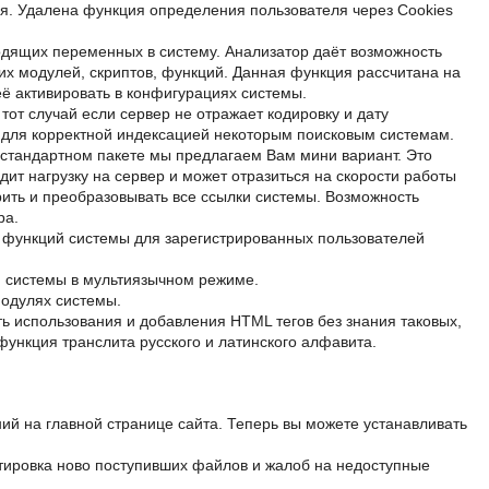
я. Удалена функция определения пользователя через Cookies
ходящих переменных в систему. Анализатор даёт возможность
их модулей, скриптов, функций. Данная функция рассчитана на
ё активировать в конфигурациях системы.
тот случай если сервер не отражает кодировку и дату
о для корректной индексацией некоторым поисковым системам.
 стандартном пакете мы предлагаем Вам мини вариант. Это
ит нагрузку на сервер и может отразиться на скорости работы
рить и преобразовывать все ссылки системы. Возможность
ра.
 функций системы для зарегистрированных пользователей
я системы в мультиязычном режиме.
модулях системы.
 использования и добавления HTML тегов без знания таковых,
ункция транслита русского и латинского алфавита.
й на главной странице сайта. Теперь вы можете устанавливать
тировка ново поступивших файлов и жалоб на недоступные