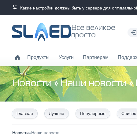
Какие настройки должны быть у сервера для оптимально
Все великое
просто
Продукты
Услуги
Партнерам
Поддер
Новости
»
Наши новости
»
Главная
Лучшие
Популярные
Список
Новости
»
Наши новости