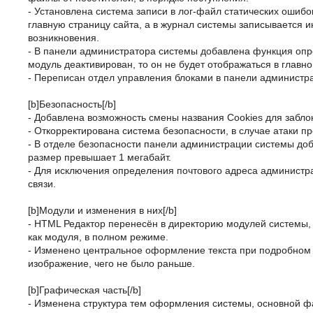
- Установлена система записи в лог-файл статических ошибо
главную страницу сайта, а в журнал системы записывается 
возникновения.
- В панели администратора системы добавлена функция опр
модуль деактивирован, то он не будет отображаться в главн
- Переписан отдел управления блоками в панели администр
[b]Безопасность[/b]
- Добавлена возможность смены названия Cookies для забло
- Откорректирована система безопасности, в случае атаки п
- В отделе безопасности панели администрации системы доб
размер превышает 1 мегабайт.
- Для исключения определения почтового адреса администр
связи.
[b]Модули и изменения в них[/b]
- HTML Редактор перенесён в директорию модулей системы, 
как модуля, в полном режиме.
- Изменено центральное оформление текста при подробном 
изображение, чего не было раньше.
[b]Графическая часть[/b]
- Изменена структура тем оформления системы, основной фа