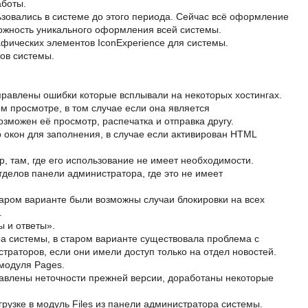
аботы.
зовались в системе до этого периода. Сейчас всё оформление
можность уникального оформления всей системы.
фических элементов IconExperience для системы.
ов системы.
правлены ошибки которые всплывали на некоторых хостингах.
м просмотре, в том случае если она является
зможен её просмотр, распечатка и отправка другу.
 окон для заполнения, в случае если активирован HTML
, там, где его использование не имеет необходимости.
делов панели администратора, где это не имеет
таром варианте были возможны случаи блокировки на всех
.
ы и ответы».
а системы, в старом варианте существовала проблема с
раторов, если они имели доступ только на отдел новостей.
 модуля Pages.
равлены неточности прежней версии, доработаны некоторые
рузке в модуль Files из панели администратора системы.