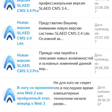
версия
профессиональная версия
ии:
SLAED
23.08.200
SLAED CMS 3.4...
CMS 3.4 Pro
7
Новая
Представляю Вашему
Дата
версия
вниманию новую версию
публикац
SLAED
системы SLAED CMS 2.4 Lite.
ии:
23.07.200
CMS 2.4
Основной ак...
7
Lite
Прежде чем перейти к
Новая
Дата
описанию новых возможностей
публикац
версия
и основных изменений данной
ии:
SLAED
29.06.200
вер...
CMS 3.3 Pro
7
Не для кого не секрет
В ногу со временем
Дата
что в последнее время
публика
или Web 2 как
компьютерные
ции:
пройденный этап,
технологии начали
28.06.20
вперёд к Web 3
разви...
07