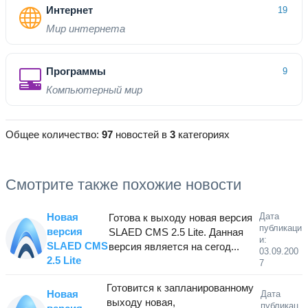
Интернет
19
Мир интернета
Программы
9
Компьютерный мир
Общее количество:
97
новостей в
3
категориях
Смотрите также похожие новости
Новая
Дата
Готова к выходу новая версия
публикаци
версия
SLAED CMS 2.5 Lite. Данная
и:
SLAED CMS
версия является на сегод...
03.09.200
2.5 Lite
7
Готовится к запланированному
Новая
Дата
выходу новая,
публикац