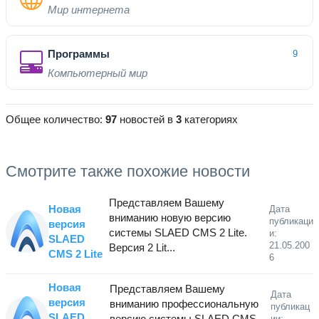
Мир интернета
Программы
9
Компьютерный мир
Общее количество:
97
новостей в
3
категориях
Смотрите также похожие новости
Представляем Вашему
Новая
Дата
вниманию новую версию
публикаци
версия
системы SLAED CMS 2 Lite.
и:
SLAED
21.05.200
Версия 2 Lit...
CMS 2 Lite
6
Новая
Представляем Вашему
Дата
версия
вниманию профессиональную
публикац
SLAED
версию системы SLAED CMS
ии: