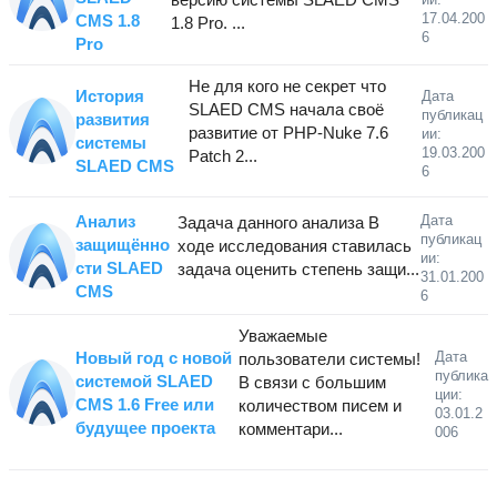
17.04.200
CMS 1.8
1.8 Pro. ...
6
Pro
Не для кого не секрет что
История
Дата
SLAED CMS начала своё
публикац
развития
развитие от PHP-Nuke 7.6
ии:
системы
19.03.200
Patch 2...
SLAED CMS
6
Анализ
Дата
Задача данного анализа В
публикац
защищённо
ходе исследования ставилась
ии:
сти SLAED
задача оценить степень защи...
31.01.200
CMS
6
Уважаемые
Новый год с новой
Дата
пользователи системы!
публика
системой SLAED
В связи с большим
ции:
CMS 1.6 Free или
количеством писем и
03.01.2
будущее проекта
комментари...
006