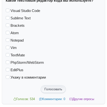
Какой текстовый редактор кода вы используете?
Visual Studio Code
Sublime Text
Brackets
Atom
Notepad
Vim
TextMate
PhpStorm/WebStorm
EditPlus
Укажу в комментарии
Голосовать
Голосов: 534
Комментарии: 0
Другие опросы