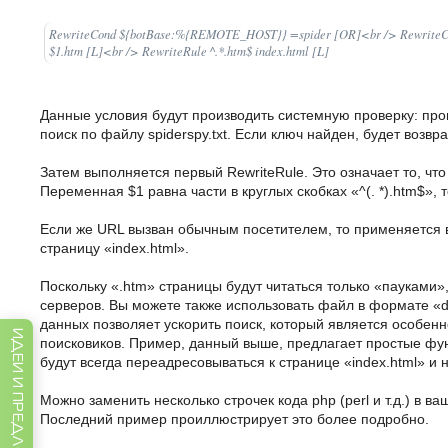
RewriteCond ${botBase:%{REMOTE_HOST}} =spider [OR]<br /> RewriteC
$1.htm [L]<br /> RewriteRule ^.*.htm$ index.html [L]
Данные условия будут производить системную проверку: про
поиск по файлу spiderspy.txt. Если ключ найден, будет возв
Затем выполняется первый RewriteRule. Это означает то, чт
Переменная $1 равна части в круглых скобках «^(. *).htm$»,
Если же URL вызван обычным посетителем, то применяется 
страницу «index.html».
Поскольку «.htm» страницы будут читаться только «пауками»
серверов. Вы можете также использовать файл в формате «
данных позволяет ускорить поиск, который является особен
ИДЕИ И ПРЕДЛОЖЕНИЯ
поисковиков. Пример, данный выше, предлагает простые фу
будут всегда переадресовываться к странице «index.html» и н
Можно заменить несколько строчек кода php (perl и т.д.) в в
Последний пример проиллюстрирует это более подробно.