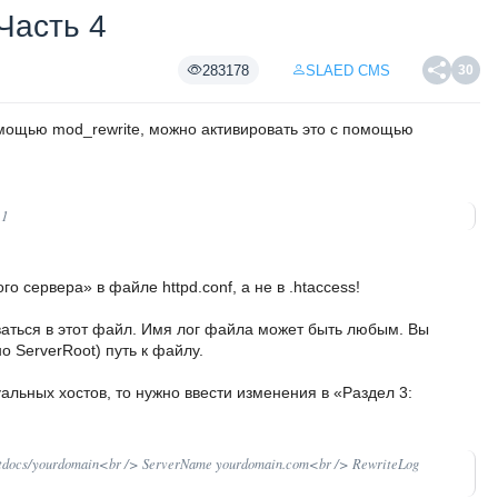
Часть 4
283178
SLAED CMS
30
омощью mod_rewrite, можно активировать это с помощью
 1
о сервера» в файле httpd.conf, а не в .htaccess!
аться в этот файл. Имя лог файла может быть любым. Вы
 ServerRoot) путь к файлу.
альных хостов, то нужно ввести изменения в «Раздел 3:
docs/yourdomain<br /> ServerName yourdomain.com<br /> RewriteLog