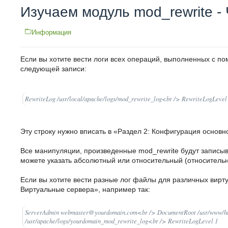
Изучаем модуль mod_rewrite - 
Информация
Если вы хотите вести логи всех операций, выполненных с п
следующей записи:
RewriteLog /usr/local/apache/logs/mod_rewrite_log<br /> RewriteLogLevel
Эту строку нужно вписать в «Раздел 2: Конфигурация основног
Все манипуляции, произведенные mod_rewrite будут записыв
можете указать абсолютный или относительный (относительно
Если вы хотите вести разные лог файлы для различных вирту
Виртуальные сервера», например так:
ServerAdmin webmaster@yourdomain.com<br /> DocumentRoot /usr/www/ht
/usr/apache/logs/yourdomain_mod_rewrite_log<br /> RewriteLogLevel 1