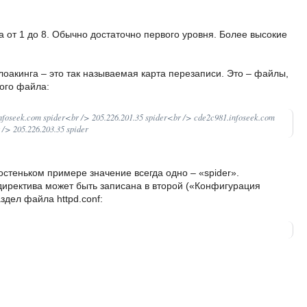
 от 1 до 8. Обычно достаточно первого уровня. Более высокие
лоакинга – это так называемая карта перезаписи. Это – файлы,
ого файла:
nfoseek.com spider<br /> 205.226.201.35 spider<br /> cde2c981.infoseek.com
/> 205.226.203.35 spider
ростеньком примере значение всегда одно – «spider».
 директива может быть записана в второй («Конфигурация
здел файла httpd.conf: