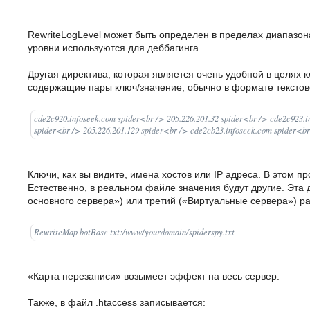
RewriteLogLevel может быть определен в пределах диапазона
уровни используются для деббагинга.
Другая директива, которая является очень удобной в целях к
содержащие пары ключ/значение, обычно в формате текстов
cde2c920.infoseek.com spider<br /> 205.226.201.32 spider<br /> cde2c923.i
spider<br /> 205.226.201.129 spider<br /> cde2cb23.infoseek.com spider<br 
Ключи, как вы видите, имена хостов или IP адреса. В этом п
Естественно, в реальном файле значения будут другие. Эта
основного сервера») или третий («Виртуальные сервера») ра
RewriteMap botBase txt:/www/yourdomain/spiderspy.txt
«Карта перезаписи» возымеет эффект на весь сервер.
Также, в файл .htaccess записывается: