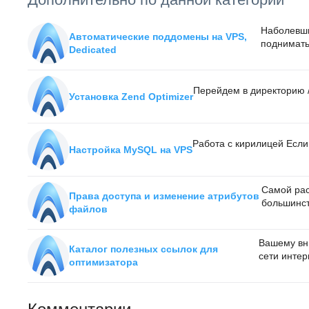
Наболевши
Автоматические поддомены на VPS,
подниматьс
Dedicated
Перейдем в директорию /t
Установка Zend Optimizer
Работа с кирилицей Если 
Настройка MySQL на VPS
Самой рас
Права доступа и изменение атрибутов
большинст
файлов
Вашему вни
Каталог полезных ссылок для
сети интерн
оптимизатора