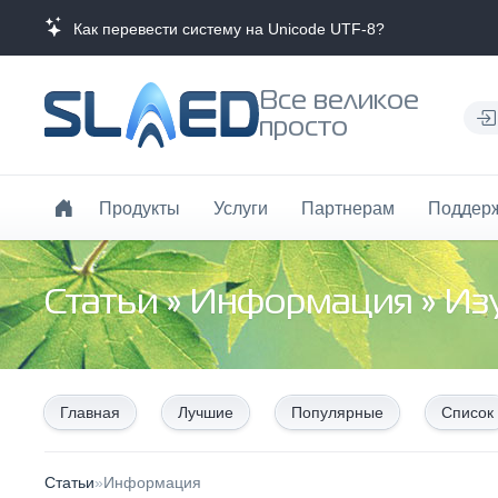
Как перевести систему на Unicode UTF-8?
Все великое
просто
Продукты
Услуги
Партнерам
Поддер
Статьи
»
Информация
» Из
Главная
Лучшие
Популярные
Список
Статьи
»
Информация