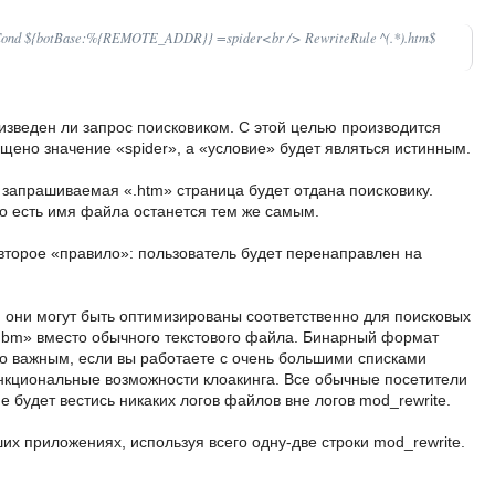
ond ${botBase:%{REMOTE_ADDR}} =spider<br /> RewriteRule ^(.*).htm$
изведен ли запрос поисковиком. С этой целью производится
ращено значение «spider», а «условие» будет являться истинным.
о запрашиваемая «.htm» страница будет отдана поисковику.
 то есть имя файла останется тем же самым.
второе «правило»: пользователь будет перенаправлен на
, они могут быть оптимизированы соответственно для поисковых
dbm» вместо обычного текстового файла. Бинарный формат
но важным, если вы работаете с очень большими списками
нкциональные возможности клоакинга. Все обычные посетители
е будет вестись никаких логов файлов вне логов mod_rewrite.
аших приложениях, используя всего одну-две строки mod_rewrite.