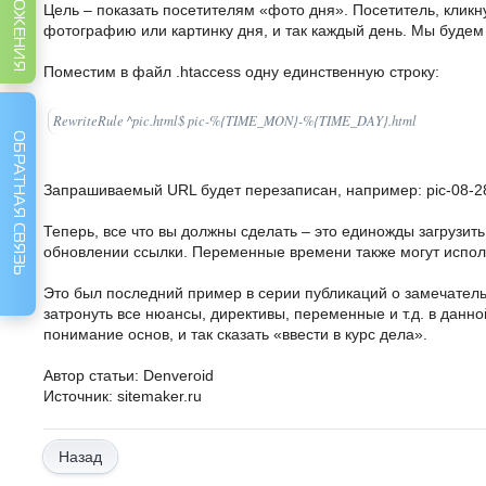
Цель – показать посетителям «фото дня». Посетитель, кликнув
фотографию или картинку дня, и так каждый день. Мы буд
Поместим в файл .htaccess одну единственную строку:
RewriteRule ^pic.html$ pic-%{TIME_MON}-%{TIME_DAY}.html
ОБРАТНАЯ СВЯЗЬ
Запрашиваемый URL будет перезаписан, например: pic-08-28.ht
Теперь, все что вы должны сделать – это единожды загрузи
обновлении ссылки. Переменные времени также могут испол
Это был последний пример в серии публикаций о замечател
затронуть все нюансы, директивы, переменные и т.д. в данн
понимание основ, и так сказать «ввести в курс дела».
Автор статьи: Denveroid
Источник: sitemaker.ru
Назад