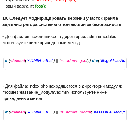
Новый вариант:
foot();
10. Следует модифицировать верхний участок файла
администратора системы отвечающий за безопасность.
• Для файлов находящихся в директории: admin/modules
используйте ниже приведённый метод.
if
 (!
defined
(
"ADMIN_FILE"
) || !
is_admin_god
()) 
die
(
"Illegal File Acce
• Для файла: index.php находящегося в директории модуля:
modules/название_модуля/admin/ используйте ниже
приведённый метод.
if
 (!
defined
(
"ADMIN_FILE"
) || !
is_admin_modul
(
"название_модуля"