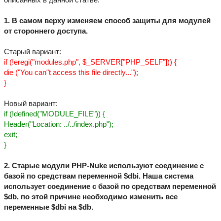
1. В самом верху изменяем способ защиты для модулей
от стороннего доступа.
Старый вариант:
if (!eregi("modules.php", $_SERVER["PHP_SELF"])) {
die ("You can"t access this file directly...");
}
Новый вариант:
if (!defined("MODULE_FILE")) {
Header("Location: ../../index.php");
exit;
}
2. Старые модули PHP-Nuke используют соединение с
базой по средствам переменной $dbi. Наша система
использует соединение с базой по средствам переменной
$db, по этой причине необходимо изменить все
переменные $dbi на $db.