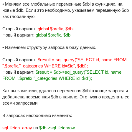
• Меняем все глобальные переменные $dbi в функциях, на
новые $db. Если это необходимо, указываем переменную $db
как глобальную.
Старый вариант:
global $prefix, $dbi;
Новый вариант:
global $prefix, $db;
• Изменяем структуру запроса в базу данных.
Старый вариант:
$result = sql_query("SELECT id, name FROM
".$prefix."_categories WHERE id=$id", $dbi);
Новый вариант:
$result = $db->sql_query("SELECT id, name
FROM ".$prefix."_categories WHERE id=$id");
Как вы заметили, удалена переменная $dbi в конце запроса и
добавлена переменная $db в начале. Это нужно проделать со
всеми запросами.
В запросах необходимо изменить:
sql_fetch_array
на
$db->sql_fetchrow