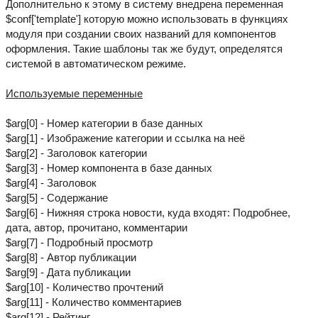
Дополнительно к этому в систему внедрена переменная
$conf['template'] которую можно использовать в функциях
модуля при создании своих названий для компонентов
оформления. Такие шаблоны так же будут, определятся
системой в автоматическом режиме.
Используемые переменные
$arg[0] - Номер категории в базе данных
$arg[1] - Изображение категории и ссылка на неё
$arg[2] - Заголовок категории
$arg[3] - Номер компонента в базе данных
$arg[4] - Заголовок
$arg[5] - Содержание
$arg[6] - Нижняя строка новости, куда входят: Подробнее,
дата, автор, прочитано, комментарии
$arg[7] - Подробный просмотр
$arg[8] - Автор публикации
$arg[9] - Дата публикации
$arg[10] - Количество прочтений
$arg[11] - Количество комментариев
$arg[12] - Рейтинг