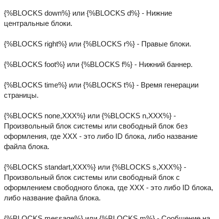
{%BLOCKS down%} или {%BLOCKS d%} - Нижние
центральные блоки.
{%BLOCKS right%} или {%BLOCKS r%} - Правые блоки.
{%BLOCKS foot%} или {%BLOCKS f%} - Нижний баннер.
{%BLOCKS time%} или {%BLOCKS t%} - Время генерации
страницы.
{%BLOCKS none,ХХХ%} или {%BLOCKS n,ХХХ%} -
Произвольный блок системы или свободный блок без
оформления, где ХХХ - это либо ID блока, либо название
файла блока.
{%BLOCKS standart,ХХХ%} или {%BLOCKS s,ХХХ%} -
Произвольный блок системы или свободный блок с
оформлением свободного блока, где ХХХ - это либо ID блока,
либо название файла блока.
{%BLOCKS message%} или {%BLOCKS m%} - Сообщение на