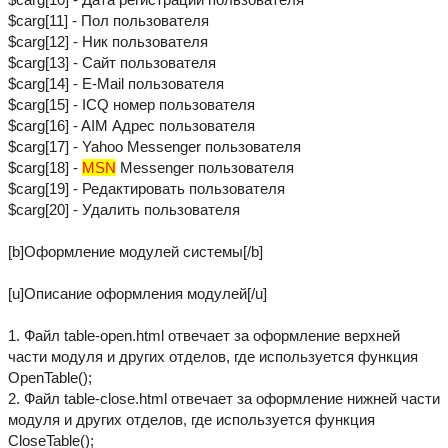
$carg[11] - Пол пользователя
$carg[12] - Ник пользователя
$carg[13] - Сайт пользователя
$carg[14] - E-Mail пользователя
$carg[15] - ICQ номер пользователя
$carg[16] - AIM Адрес пользователя
$carg[17] - Yahoo Messenger пользователя
$carg[18] -
MSN
Messenger пользователя
$carg[19] - Редактировать пользователя
$carg[20] - Удалить пользователя
[b]Оформление модулей системы[/b]
[u]Описание оформления модулей[/u]
1. Файл table-open.html отвечает за оформление верхней
части модуля и других отделов, где используется функция
OpenTable();
2. Файл table-close.html отвечает за оформление нижней части
модуля и других отделов, где используется функция
CloseTable();