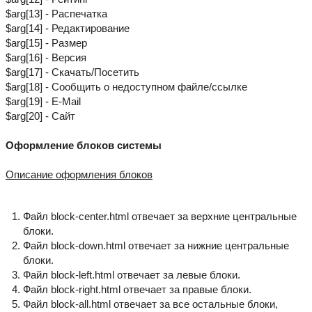
$arg[13] - Распечатка
$arg[14] - Редактирование
$arg[15] - Размер
$arg[16] - Версия
$arg[17] - Скачать/Посетить
$arg[18] - Сообщить о недоступном файле/ссылке
$arg[19] - E-Mail
$arg[20] - Сайт
Оформление блоков системы
Описание оформления блоков
Файл block-center.html отвечает за верхние центральные
блоки.
Файл block-down.html отвечает за нижние центральные
блоки.
Файл block-left.html отвечает за левые блоки.
Файл block-right.html отвечает за правые блоки.
Файл block-all.html отвечает за все остальные блоки,