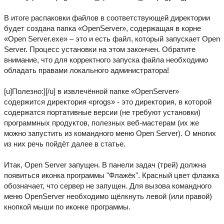
В итоге распаковки файлов в соответствующей директории
будет создана папка «OpenServer», содержащая в корне
«Open Server.exe» – это и есть файл, который запускает Open
Server. Процесс установки на этом закончен. Обратите
внимание, что для корректного запуска файла необходимо
обладать правами локального администратора!
[u]Полезно:][/u] в извлечённой папке «OpenServer»
содержится директория «progs» - это директория, в которой
содержатся портативные версии (не требуют установки)
программных продуктов, полезных веб-мастерам (их же
можно запустить из командного меню Open Server). О многих
из них речь пойдёт далее в статье.
Итак, Open Server запущен. В панели задач (трей) должна
появиться иконка программы "Флажёк". Красный цвет флажка
обозначает, что сервер не запущен. Для вызова командного
меню OpenServer необходимо щёлкнуть левой (или правой)
кнопкой мыши по иконке программы.