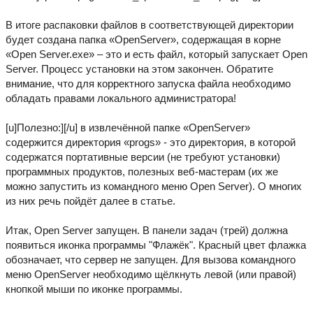
В итоге распаковки файлов в соответствующей директории
будет создана папка «OpenServer», содержащая в корне
«Open Server.exe» – это и есть файл, который запускает Open
Server. Процесс установки на этом закончен. Обратите
внимание, что для корректного запуска файла необходимо
обладать правами локального администратора!
[u]Полезно:][/u] в извлечённой папке «OpenServer»
содержится директория «progs» - это директория, в которой
содержатся портативные версии (не требуют установки)
программных продуктов, полезных веб-мастерам (их же
можно запустить из командного меню Open Server). О многих
из них речь пойдёт далее в статье.
Итак, Open Server запущен. В панели задач (трей) должна
появиться иконка программы "Флажёк". Красный цвет флажка
обозначает, что сервер не запущен. Для вызова командного
меню OpenServer необходимо щёлкнуть левой (или правой)
кнопкой мыши по иконке программы.