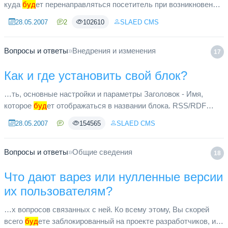
куда
буд
ет перенаправляться посетитель при возникновении
ошибки.
28.05.2007
2
102610
SLAED CMS
Вопросы и ответы
»
Внедрения и изменения
17
Как и где установить свой блок?
…ть, основные настройки и параметры Заголовок - Имя,
которое
буд
ет отображаться в названии блока. RSS/RDF
файл - Только в случае если это RSS/RDF блок. В противном
28.05.2007
154565
SLAED CMS
случае оставить ...
Вопросы и ответы
»
Общие сведения
18
Что дают варез или нулленные версии
их пользователям?
…х вопросов связанных с ней. Ко всему этому, Вы скорей
всего
буд
ете заблокированный на проекте разработчиков, и