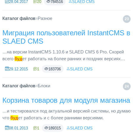
28.04.2017
20
784516
SLAED CMS
позволяет лю...
Каталог файлов
»
Разное
23
Миграция пользователей InstantCMS в
SLAED CMS
…на версии InstantCMS 1.10.6 и SLAED CMS 6 Pro. Скорей
всего
буд
ет работать на более ранних и поздних версиях
обоих систем. Производится перенос логинов пользователей,
29.12.2015
1
183706
SLAED CMS
паролей, E-M...
Каталог файлов
»
Блоки
24
Корзина товаров для модуля магазина
…и тестировался под актуальной версией системы, но думаю
что
буд
ет работать и с более ранними версиями.
08.01.2013
1
189315
SLAED CMS