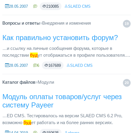
не
буд
ете иметь доступ к актуальной информации связанной
28.05.2007
210085
SLAED CMS
с развитием...
Вопросы и ответы
»
Внедрения и изменения
19
Как правильно установить форум?
…и ссылку на личные сообщения форума, которые в
последствии
буд
ут отображаться в профиле пользователя. В
форуме желательно отключить регистрацию пользователей и
28.05.2007
6
167689
SLAED CMS
сделать перенаправл...
Каталог файлов
»
Модули
20
Модуль оплаты товаров/услуг через
систему Payeer
…ED CMS. Тестировалось на версии SLAED CMS 6.2 Pro,
возможно
буд
ет работать и на более ранних версиях.
14.04.2019
150635
olevpa