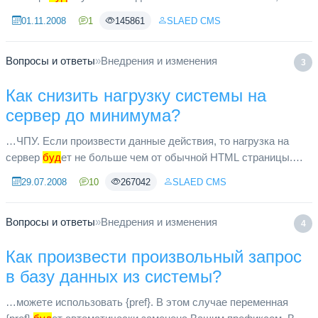
соответствии с максимально допустимыми. Максимально
01.11.2008
1
145861
SLAED CMS
допустимые размеры зав...
Вопросы и ответы
»
Внедрения и изменения
3
Как снизить нагрузку системы на
сервер до минимума?
…ЧПУ. Если произвести данные действия, то нагрузка на
сервер
буд
ет не больше чем от обычной HTML страницы.
Для выявления причин повышенной нагрузки следует
29.07.2008
10
267042
SLAED CMS
включить анализатор базы...
Вопросы и ответы
»
Внедрения и изменения
4
Как произвести произвольный запрос
в базу данных из системы?
…можете использовать {pref}. В этом случае переменная