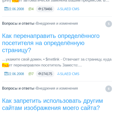
{pref}
буд
ет автоматически заменена Вашим префиксом. В
качестве примера, рассмотрим запрос, который удалит всех
22.06.2008
4
179466
SLAED CMS
зарегистрирова...
Вопросы и ответы
»
Внедрения и изменения
5
Как перенаправить определённого
посетителя на определённую
страницу?
…укажите свой домен. • $metlink - Отвечает за страницу, куда
буд
ет перенаправлен посетитель Заместо:
[color=red]news.html[/color] укажите необходимую страницу
22.06.2008
7
274175
SLAED CMS
или сайт. [u]Перенапр...
Вопросы и ответы
»
Внедрения и изменения
6
Как запретить использовать другим
сайтам изображения моего сайта?