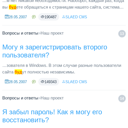
…м нет никакой необходимости. Наоборот, каждый раз, когда
вы
буд
ете обращаться к страницам нашего сайта, система
автоматически опознает вас. Другое дело если вы входите на
28.05.2007
190487
SLAED CMS
сайт с «...
Вопросы и ответы
»
Наш проект
13
Могу я зарегистрировать второго
пользователя?
…зователя в Windows. В этом случае разные пользователи
сайта
буд
ут полностью независимы.
28.05.2007
149343
SLAED CMS
Вопросы и ответы
»
Наш проект
14
Я забыл пароль! Как я могу его
восстановить?