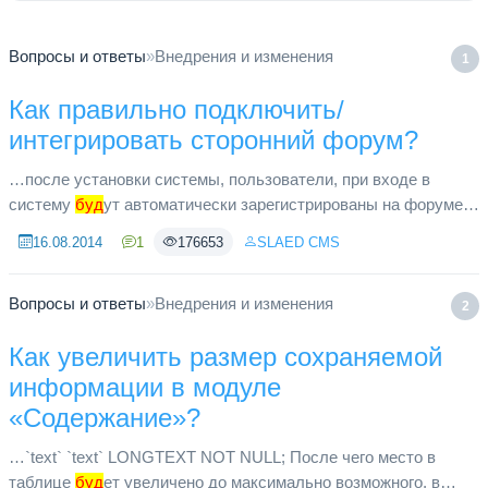
Вопросы и ответы
»
Внедрения и изменения
1
Как правильно подключить/
интегрировать сторонний форум?
…после установки системы, пользователи, при входе в
систему
буд
ут автоматически зарегистрированы на форуме.
Данную возможность поддерживают не все форумы, если
16.08.2014
1
176653
SLAED CMS
мне не изменяет памя...
Вопросы и ответы
»
Внедрения и изменения
2
Как увеличить размер сохраняемой
информации в модуле
«Содержание»?
…`text` `text` LONGTEXT NOT NULL; После чего место в
таблице
буд
ет увеличено до максимально возможного, в