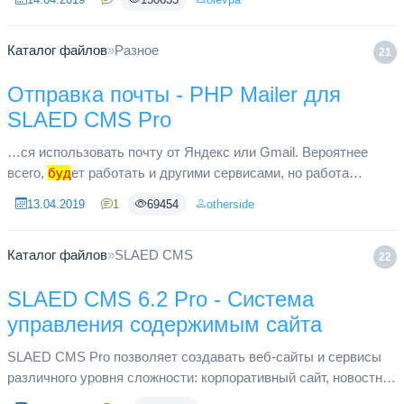
Каталог файлов
»
Разное
21
Отправка почты - PHP Mailer для
SLAED CMS Pro
…ся использовать почту от Яндекс или Gmail. Вероятнее
всего,
буд
ет работать и другими сервисами, но работа
расширения проверялась только с этими двумя почтовыми
13.04.2019
1
69454
otherside
сервисами.
Каталог файлов
»
SLAED CMS
22
SLAED CMS 6.2 Pro - Система
управления содержимым сайта
SLAED CMS Pro позволяет создавать веб-сайты и сервисы
различного уровня сложности: корпоративный сайт, новостной
портал, интернет-магазин и другие. Версия из «коробки»