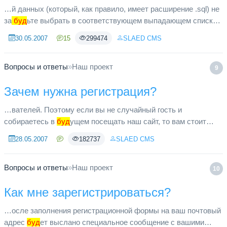
…й данных (который, как правило, имеет расширение .sql) не
за
буд
ьте выбрать в соответствующем выпадающем списке
кодировку cp1251, и проблема должна исчезнуть.
30.05.2007
15
299474
SLAED CMS
Вопросы и ответы
»
Наш проект
9
Зачем нужна регистрация?
…вателей. Поэтому если вы не случайный гость и
собираетесь в
буд
ущем посещать наш сайт, то вам стоит
подумать о регистрации.
28.05.2007
182737
SLAED CMS
Вопросы и ответы
»
Наш проект
10
Как мне зарегистрироваться?
…осле заполнения регистрационной формы на ваш почтовый
адрес
буд
ет выслано специальное сообщение с вашими