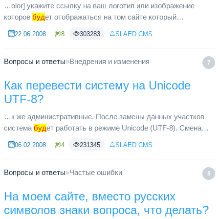
…olor] укажите ссылку на ваш логотип или изображение
которое
буд
ет отображаться на том сайте который
использует Ваше изображение. [u]Для того, что бы запретить
22.06.2008
8
303283
SLAED CMS
использовать изображ...
Вопросы и ответы
»
Внедрения и изменения
7
Как перевести систему на Unicode
UTF-8?
…к же административные. После замены данных участков
система
буд
ет работать в режиме Unicode (UTF-8). Смена
кодировки не рекомендуется для уже существующих крупных
06.02.2008
4
231345
SLAED CMS
проектов с больш...
Вопросы и ответы
»
Частые ошибки
8
На моем сайте, вместо русских
символов знаки вопроса, что делать?