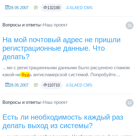
регистрационными данными и специальной ссылкой для
28.05.2007
132190
SLAED CMS
активации вашего аккаун...
Вопросы и ответы
»
Наш проект
11
На мой почтовый адрес не пришли
регистрационные данные. Что
делать?
…мо с регистрационными данными было расценено спамом
какой-ни
буд
ь антиспамерской системой. Попробуйте
повторить регистрацию через сутки. Если письмо опять
буд
ет
28.05.2007
110710
SLAED CMS
потеряно, то вам пр...
Вопросы и ответы
»
Наш проект
12
Есть ли необходимость каждый раз
делать выход из системы?