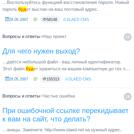
…Воспользуйтесь функцией восстановления пароля. Новый
пароль
буд
ет выслан на ваш почтовый адрес.
28.05.2007
58148
SLAED CMS
Вопросы и ответы
»
Наш проект
15
Для чего нужен выход?
…даётся небольшой файл - ваш личный идентификатор.
Этот файл
буд
ет храниться на вашем компьютере до тех пор,
пока вы не выполните процедуру выхода. (Выход и есть, по
28.05.2007
155313
SLAED CMS
существу, унич...
Вопросы и ответы
»
Частые ошибки
16
При ошибочной ссылке перекидывает
к вам на сайт, что делать?
…аницы. Замените: http://www.slaed.net на нужный адрес,