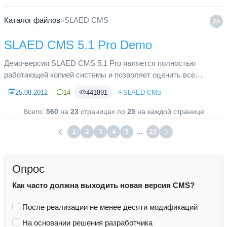
Каталог файлов
»
SLAED CMS
25
SLAED CMS 5.1 Pro Demo
Демо-версия SLAED CMS 5.1 Pro является полностью
работающей копией системы и позволяет оценить все
функциональные возможности системы. Для запуска демо-
25.08.2012
14
441891
SLAED CMS
версии SLAED CMS 5.1 Pro на ...
Всего:
560
на
23
страницах по
25
на каждой странице
1
2
3
4
5
…
23
Опрос
Как часто должна выходить новая версия CMS?
После реализации не менее десяти модификаций
На основании решения разработчика