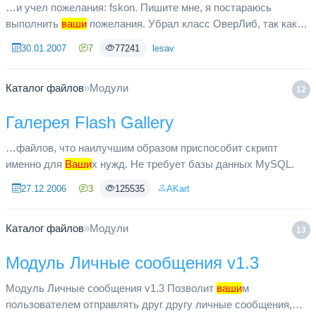
…и учел пожелания: fskon. Пишите мне, я постараюсь
выполнить
ваши
пожелания. Убрал класс ОверЛиб, так как
выпадающие меню выглядят не корректно в разных
30.01.2007
7
77241
lesav
броузерах. Убрал ограничени...
Каталог файлов
»
Модули
12
Галерея Flash Gallery
…файлов, что наилучшим образом приспособит скрипт
именно для
Ваши
х нужд. Не требует базы данных MySQL.
27.12.2006
3
125535
AKart
Каталог файлов
»
Модули
13
Модуль Личные сообщения v1.3
Модуль Личные сообщения v1.3 Позволит
ваши
м
пользователем отправлять друг другу личные сообщения,