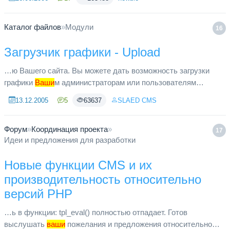
(Сразу слыш...
Каталог файлов
»
Модули
16
Загрузчик графики - Upload
…ю Вашего сайта. Вы можете дать возможность загрузки
графики
Ваши
м администраторам или пользователям
проекта. Для этого войдите в панель администратора, отдел
13.12.2005
5
63637
SLAED CMS
модулей, и активируйт...
Форум
»
Координация проекта
»
17
Идеи и предложения для разработки
Новые функции CMS и их
производительность относительно
версий PHP
…ь в функции: tpl_eval() полностью отпадает. Готов
выслушать
ваши
пожелания и предложения относительно