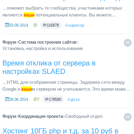
…поможет выбрать те сообщества, участниками которых
являются
ваши
потенциальные клиенты. Вы можете
самостоятельно отобрать группы по тематике, стоимости
03.09.2014
116878
supercop
размещения рекламного поста...
Форум
»
Система построения сайтов
»
22
Установка, настройка и использование
Время отклика от сервера в
настройках SLAED
…HTML для отображения страницы. Задержка сети между
Google и
ваши
м сервером не учитывается. Это время может
варьироваться в незначительном диапазоне. Если время
28.06.2014
7
178580
gizzo
ответа сервера коле...
Форум
»
Координация проекта
»
Свободный отдел
23
Хостинг 10ГБ php и т.д. за 10 руб в