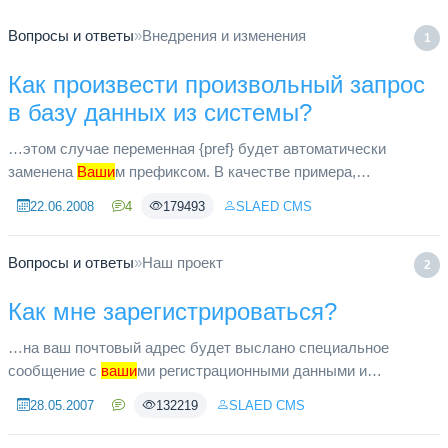
Вопросы и ответы
»
Внедрения и изменения
1
Как произвести произвольный запрос
в базу данных из системы?
…этом случае переменная {pref} будет автоматически
заменена
Ваши
м префиксом. В качестве примера,
рассмотрим запрос, который удалит всех
22.06.2008
4
179493
SLAED CMS
зарегистрированных пользователей, не посещав...
Вопросы и ответы
»
Наш проект
2
Как мне зарегистрироваться?
…на ваш почтовый адрес будет выслано специальное
сообщение с
ваши
ми регистрационными данными и
специальной ссылкой для активации вашего аккаунта. Вам
28.05.2007
132219
SLAED CMS
необходимо в течение 24 часов ...