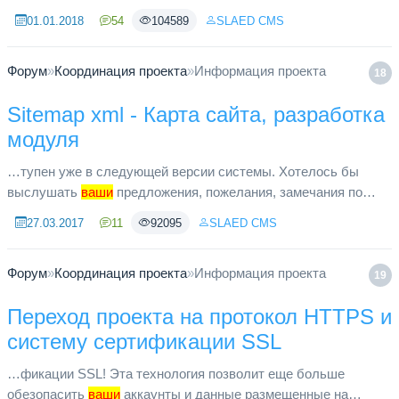
данного функционала.
01.01.2018
54
104589
SLAED CMS
Форум
»
Координация проекта
»
Информация проекта
18
Sitemap xml - Карта сайта, разработка
модуля
…тупен уже в следующей версии системы. Хотелось бы
выслушать
ваши
предложения, пожелания, замечания по
разработке карты сайта.
27.03.2017
11
92095
SLAED CMS
Форум
»
Координация проекта
»
Информация проекта
19
Переход проекта на протокол HTTPS и
систему сертификации SSL
…фикации SSL! Эта технология позволит еще больше
обезопасить
ваши
аккаунты и данные размещенные на