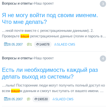
Вопросы и ответы
»
Наш проект
3
Я не могу войти под своим именем.
Что мне делать?
…нной почте вместе с регистрационными данными). 2.
Проверьте
ваши
регистрационные данные (логин и пароль в
письме о регистрации). 3. Обратите внимание на каком языке
28.05.2007
1
144078
SLAED CMS
и в каком реги...
Вопросы и ответы
»
Наш проект
4
Есть ли необходимость каждый раз
делать выход из системы?
…льны! Посторонние люди могут получить полный доступ ко
всем
ваши
м данным и смогут выступать от вашего имени. Я
рекомендую в таких случаях просто удалять “Cookies” в
28.05.2007
190530
SLAED CMS
конце работы, ...