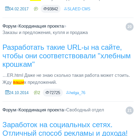
нашем ресурсе! Теперь даже если вы будите заходить на
04.02.2017
93842
SLAED CMS
сайт из общественных Wi-Fi ...
Форум
»
Координация проекта
»
20
Заказы и предложения, купля и продажа
Разработать такие URL-ы на сайте,
чтобы они соответствовали "хлебным
крошкам"
…ER.html Даже не знаю сколько такая работа может стоить.
Жду
ваши
х предложений.
24.10.2014
2
72725
helga_76
Форум
»
Координация проекта
»
Свободный отдел
21
Заработок на социальных сетях.
Отличный способ рекламы и дохода!