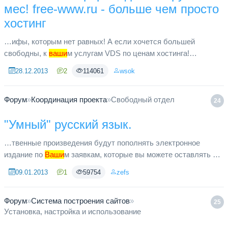
мес! free-www.ru - больше чем просто
хостинг
…ифы, которым нет равных! А если хочется большей
свободны, к
ваши
м услугам VDS по ценам хостинга!
Технология виртуализации KVM. Самая скромная
28.12.2013
2
114061
wsok
конфигурация сервера: 20000 МБ места ...
Форум
»
Координация проекта
»
Свободный отдел
24
"Умный" русский язык.
…твенные произведения будут пополнять электронное
издание по
Ваши
м заявкам, которые вы можете оставлять в
гостевой книге. Следите за новостями. Надеемся, данная
09.01.2013
1
59754
zefs
библиотека окажется...
Форум
»
Система построения сайтов
»
25
Установка, настройка и использование