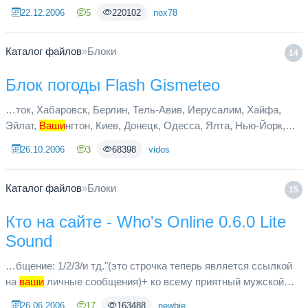
добавлять к сообщениям файлы. Пользователи могут
22.12.2006
5
220102
nox78
послать администрации сайта жалоб...
Каталог файлов
»
Блоки
14
Блок погоды Flash Gismeteo
…ток, Хабаровск, Берлин, Тель-Авив, Иерусалим, Хайфа,
Эйлат,
Ваши
нгтон, Киев, Донецк, Одесса, Ялта, Нью-Йорк,
Сан-Франциско, Тбилиси, Сухуми) Подробнее по каждому
26.10.2006
3
68398
vidos
городу на неделю ...
Каталог файлов
»
Блоки
15
Кто на сайте - Who's Online 0.6.0 Lite
Sound
…бщение: 1/2/3/и тд."(это строчка теперь является ссылкой
на
ваши
личные сообщения)+ ко всему приятный мужской
голос говорит по англиски что вам пришло личное сообщение
26.06.2006
17
163488
newbie