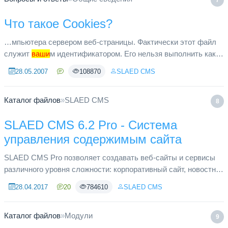
7
Что такое Cookies?
…мпьютера сервером веб-страницы. Фактически этот файл
служит
ваши
м идентификатором. Его нельзя выполнить как
программу, и он не может быть источником вирусов. Этот
28.05.2007
108870
SLAED CMS
файл однозначно ...
Каталог файлов
»
SLAED CMS
8
SLAED CMS 6.2 Pro - Система
управления содержимым сайта
SLAED CMS Pro позволяет создавать веб-сайты и сервисы
различного уровня сложности: корпоративный сайт, новостной
портал, интернет-магазин и другие. Версия из «коробки»
28.04.2017
20
784610
SLAED CMS
позволяет лю...
Каталог файлов
»
Модули
9