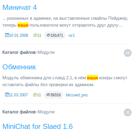
Миничат 4
…указанных в админке, на выставленные смайлы Пейджер,
теперь
ваши
пользователи могут отправлять друг другу
личные сообщения и получать уведомление по желанию о
10.01.2008
11
191471
nz1
прочтении сообщения ...
Каталог файлов
»
Модули
10
Обменник
Модуль обменника для слаед 2.1, в нём
ваши
юзеры смогут
оставлять файлы без проверки их админом.
11.03.2007
11
39316
blizzard_pnz
Каталог файлов
»
Модули
11
MiniChat for Slaed 1.6