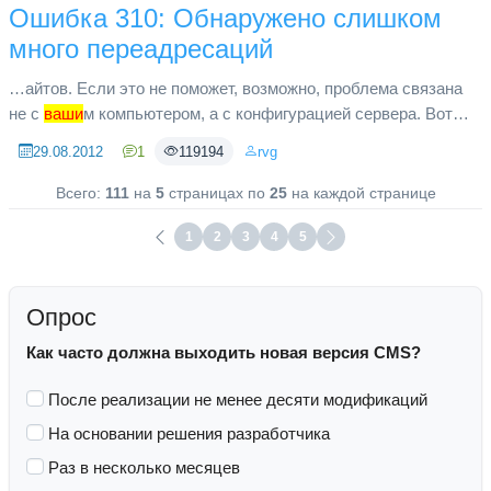
Ошибка 310: Обнаружено слишком
много переадресаций
…айтов. Если это не поможет, возможно, проблема связана
не с
ваши
м компьютером, а с конфигурацией сервера. Вот
несколько советов и рекомендаций: Обновите эту страницу
29.08.2012
1
119194
rvg
позже. Подроб...
Всего:
111
на
5
страницах по
25
на каждой странице
1
2
3
4
5
Опрос
Как часто должна выходить новая версия CMS?
После реализации не менее десяти модификаций
На основании решения разработчика
Раз в несколько месяцев