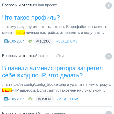
Вопросы и ответы
»
Наш проект
5
Что такое профиль?
…этому разделу имеете только вы. В профайле вы можете
менять
ваши
личные настройки, отправлять и получать
личные (персональные) сообщения, настроить внешний вид
28.05.2007
182306
SLAED CMS
сайта. В личных нас...
Вопросы и ответы
»
Частые ошибки
6
В панели администратора запретил
себе вход по IP, что делать?
…ыть файл config/config_blocker.php и удалить в нем строку с
Ваши
м IP адресом. Если сайт установлен на локальном
сервере, скорее всего это IP: 127.0.0.1
28.05.2007
1
158090
SLAED CMS
Вопросы и ответы
»
Общие сведения