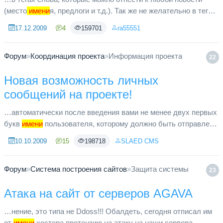
(место
имени
я, предлоги и т.д.). Так же не желательно в теги
включать номер версии софта, размер файла инсталляции и
17.12.2009
4
159701
ra55551
другие кон...
Форум
»
Координация проекта
»
Информация проекта
22
Новая возможность личных
сообщений на проекте!
…автоматически после введения вами не менее двух первых
букв
имени
пользователя, которому должно быть отправлено
сообщение. В случае если вы перешли в данный отдел из
10.10.2009
15
198718
SLAED CMS
комментариев ...
Форум
»
Система построения сайтов
»
Защита системы
23
Атака на сайт от серверов AGAVA
…нение, это типа не Ddoss!!! Обалдеть, сегодня отписал им
от
имени
хостера претензию на атаку на наши сервера -