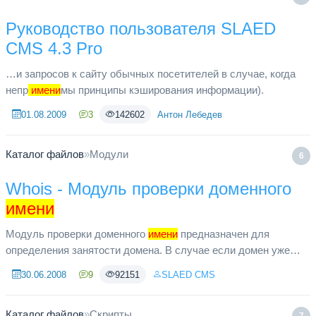
Руководство пользователя SLAED
CMS 4.3 Pro
…и запросов к сайту обычных посетителей в случае, когда
непр
имени
мы принципы кэширования информации).
01.08.2009
3
142602
Антон Лебедев
Каталог файлов
»
Модули
6
Whois - Модуль проверки доменного
имени
Модуль проверки доменного
имени
предназначен для
определения занятости домена. В случае если домен уже
используется, возможен просмотр информации актуального
30.06.2008
9
92151
SLAED CMS
обладателя домена. Дан...
Каталог файлов
»
Скрипты