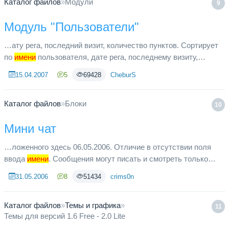
Каталог файлов
»
Модули
9
Модуль "Пользователи"
…ату рега, последний визит, количество пунктов. Сортирует
по
имени
пользователя, дате рега, последнему визиту,
количеству пунктов. Сортирует по убыванию и возростанию.
15.04.2007
5
69428
CheburS
Выбирается к...
Каталог файлов
»
Блоки
10
Мини чат
…ложенного здесь 06.05.2006. Отличие в отсутствии поля
ввода
имени
. Сообщения могут писать и смотреть только
зарегистрированные пользователи, имя берется то, под
31.05.2006
8
51434
crims0n
которым пользовате...
Каталог файлов
»
Темы и графика
»
11
Темы для версий 1.6 Free - 2.0 Lite