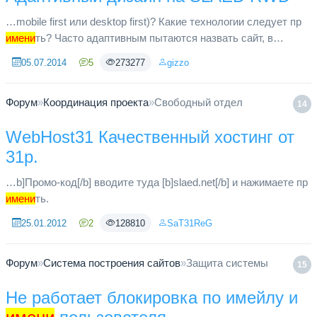
…mobile first или desktop first)? Какие технологии следует пр
имени
ть? Часто адаптивным пытаются назвать сайт, в
котором используется одна единственная технология —
05.07.2014
5
273277
gizzo
media queries, т...
Форум
»
Координация проекта
»
Свободный отдел
14
WebHost31 Качественный хостинг от
31р.
…b]Промо-код[/b] вводите туда [b]slaed.net[/b] и нажимаете пр
имени
ть.
25.01.2012
2
128810
SaT31ReG
Форум
»
Система построения сайтов
»
Защита системы
15
Не работает блокировка по имейлу и