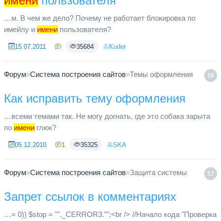
имени
пользователя
…м. В чем же дело? Почему не работает блокировка по
имейлу и
имени
пользователя?
15.07.2011
35684
Kuder
Форум
»
Система построения сайтов
»
Темы оформления
16
Как исправить тему оформления
…всеми темами так. Не могу догнать, где это собака зарыта
по
имени
глюк?
05.12.2010
1
35325
SKA
Форум
»
Система построения сайтов
»
Защита системы
17
Запрет ссылок в комментариях
…= 0)) $stop = ""._CERROR3."";<br /> //Начало кода "Проверка