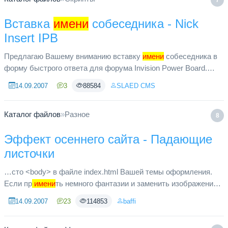
7
Вставка
имени
собеседника - Nick
Insert IPB
Предлагаю Вашему вниманию вставку
имени
собеседника в
форму быстрого ответа для форума Invision Power Board.
Модификация добавляет кнопку вставки
имени
желаемого
14.09.2007
3
88584
SLAED CMS
собеседника в форм...
Каталог файлов
»
Разное
8
Эффект осеннего сайта - Падающие
листочки
…сто <body> в файле index.html Вашей темы оформления.
Если пр
имени
ть немного фантазии и заменить изображение
листьев снежинками то в итоги мы получим снегопад.
14.09.2007
23
114853
baffi