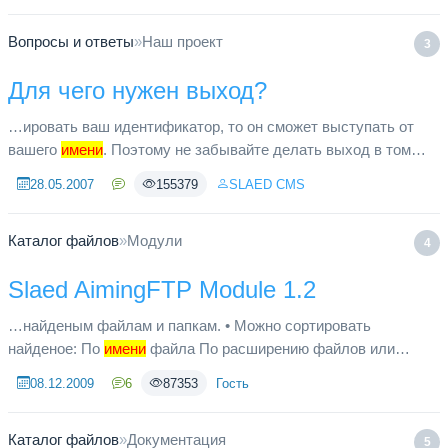
Вопросы и ответы
»
Наш проект
3
Для чего нужен выход?
…ировать ваш идентификатор, то он сможет выступать от
вашего
имени
. Поэтому не забывайте делать выход в том
случае, если к компьютеру имеют доступ другие лица.
28.05.2007
155379
SLAED CMS
Каталог файлов
»
Модули
4
Slaed AimingFTP Module 1.2
…найденым файлам и папкам. • Можно сортировать
найденое: По
имени
файла По расширению файлов или
папкам По размеру файла
08.12.2009
6
87353
Гость
Каталог файлов
»
Документация
5