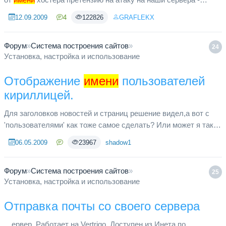
посмотрим что они ответят... Кто-то сталкивался с
12.09.2009
4
122826
GRAFLEKX
подобным???
Форум
»
Система построения сайтов
»
24
Установка, настройка и использование
Отображение
имени
пользователей
кириллицей.
Для заголовков новостей и страниц решение видел,а вот с
'пользователями' как тоже самое сделать? Или может я таки
плохо ищу?
06.05.2009
23967
shadow1
Форум
»
Система построения сайтов
»
25
Установка, настройка и использование
Отправка почты со своего сервера
…ервер. Работает на Vertrigo. Доступен из Инета по