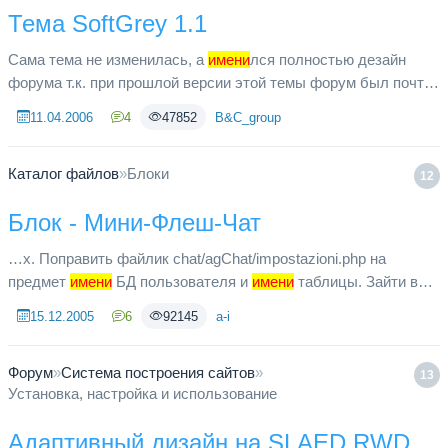
Тема SoftGrey 1.1
Сама тема не изменилась, а
имени
лся полностью дезайн
форума т.к. при прошлой версии этой темы форум был почти
не изменен и лично у меня вообще не работал! Вот... и тут я
11.04.2006
4
47852
B&C_group
покапался,...
Каталог файлов
»
Блоки
12
Блок - Мини-Флеш-Чат
…х. Поправить файлик chat/agChat/impostazioni.php на
предмет
имени
БД пользователя и
имени
таблицы. Зайти в
админку и добавить блок. Вот и все! Наслаждайтесь чатом! В
15.12.2005
6
92145
a-i
принципе можн...
Форум
»
Система построения сайтов
»
13
Установка, настройка и использование
Адаптивный дизайн на SLAED RWD