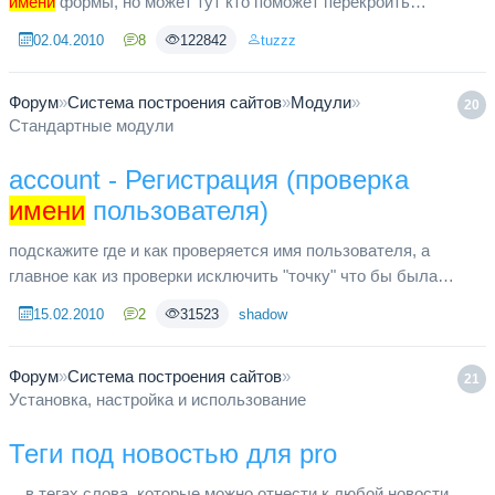
имени
формы, но может тут кто поможет перекроить
джаваскрипт на предмет использования
02.04.2010
8
122842
tuzzz
document.getElementById. В таком ...
Форум
»
Система построения сайтов
»
Модули
»
20
Стандартные модули
account - Регистрация (проверка
имени
пользователя)
подскажите где и как проверяется имя пользователя, а
главное как из проверки исключить "точку" что бы была
возможна регистрация вида "a.ivanov"
15.02.2010
2
31523
shadow
Форум
»
Система построения сайтов
»
21
Установка, настройка и использование
Теги под новостью для pro
…в тегах слова, которые можно отнести к любой новости