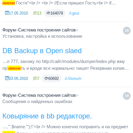
имени
Гостя"<br /> <br /> //Если пришел Гость<br /> if
(!is_user($user)) {<br /> <br /> //Обнуляем переменную<br />
17.05.2010
13
164079
gruz
$st...
Форум
»
Система построения сайтов
»
18
Установка, настройка и использование
DB Backup в Open slaed
…л 777, захожу по http://сайт/modules/dumper/index.php жму
пр
имени
ть и вроде все нормально: пишет Резервная копия
БД БАЗА создана. Размер БД: 0.04 МБ Размер файла: 0.01
03.05.2010
7
60692
Storozh
МБ Таблиц о...
Форум
»
Система построения сайтов
»
19
Сообщения о найденных ошибках
Ковыряние в bb редакторе.
…,'".$name."');\"<br /> Можно конечно поправить и на предмет