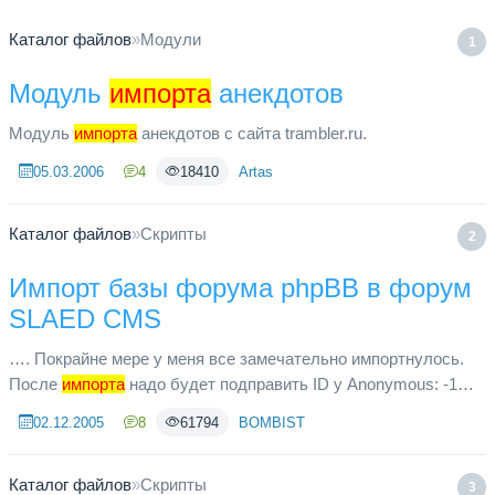
Каталог файлов
»
Модули
1
Модуль
импорта
анекдотов
Модуль
импорта
анекдотов с сайта trambler.ru.
05.03.2006
4
18410
Artas
Каталог файлов
»
Скрипты
2
Импорт базы форума phpBB в форум
SLAED CMS
…. Покрайне мере у меня все замечательно импортнулось.
После
импорта
надо будет подправить ID у Anonymous: -1
заменить на 1 Проверялось на phpBB v0.18 & SLAED CMS 1.5
02.12.2005
8
61794
BOMBIST
Каталог файлов
»
Скрипты
3