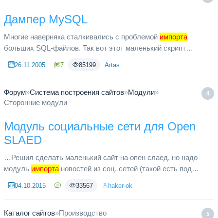
Дампер MySQL
Многие наверняка сталкивались с проблемой
импорта
больших SQL-файлов. Так вот этот маленький скрипт
добавляет в базу дамп размером 15 МБ за 5 секунд! В файле
26.11.2005
7
85199
Artas
sqldumper.php заполнит...
Форум
»
Система построения сайтов
»
Модули
»
4
Сторонние модули
Модуль социальные сети для Open
SLAED
…Решил сделать маленький сайт на опен слаед, но надо
модуль
импорта
новостей из соц. сетей (такой есть под
джумлу) может есть у кого этот модуль под ос, поделитесь
04.10.2015
33567
haker-ok
пожалуйста.
Каталог сайтов
»
Производство
5