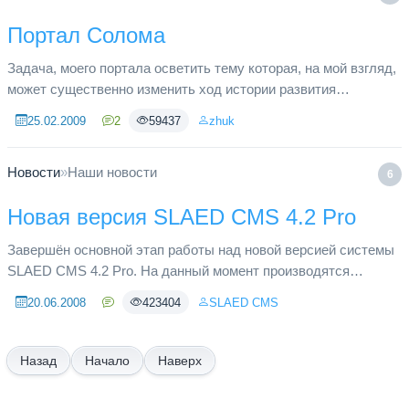
Портал Солома
Задача, моего портала осветить тему которая, на мой взгляд,
может существенно изменить ход истории развития
государства Украины. Выгоды от перехода с газа на
25.02.2009
2
59437
zhuk
биотопливо СОЛОМУ оцен...
Новости
»
Наши новости
6
Новая версия SLAED CMS 4.2 Pro
Завершён основной этап работы над новой версией системы
SLAED CMS 4.2 Pro. На данный момент производятся
заключительные настройки и корректировки для
20.06.2008
423404
SLAED CMS
окончательной сборки архива. В...
Начало
Наверх