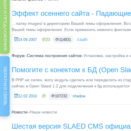
ИДЕИ И ПРЕДЛОЖЕНИЯ
Эффект осеннего сайта - Падающие
…папку images/ в директорию Вашей темы оформления. Вст
Вашей темы оформления. Если применить немного фантазии 
14.09.2007
23
114831
baffi
Форум
»
Система построения сайтов
»
Установка, настройка и
Помогите с конектом к БД (Open Sla
ОБРАТНАЯ СВЯЗЬ
В PHP не силен, могу модуль сделать или переделать из ста
сейчас в Open Slaed 1.2 для подключения к бд используются к
12.02.2010
107232
shadow
Новости
»
Наши новости
Шестая версия SLAED CMS официал