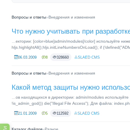
Вопросы и ответы
»
Внедрения и изменения
Что нужно учитывать при разработк
…ектории: [color=blue]admin/modules[/color] используйте ниж
hljs.highlightAll();hljs.initLineNumbersOnLoad(); if (!defined("AD
06.03.2009
8
328660
SLAED CMS
Вопросы и ответы
»
Внедрения и изменения
Какой метод защиты нужно использ
…ов находящихся в директории: admin/modules используйте
!is_admin_god()) die("Illegal File Access"); Для файла: index.ph
21.01.2009
5
112592
SLAED CMS
Каталог файлов
»
Разное