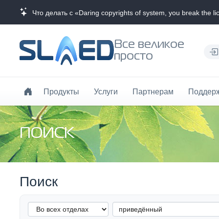
Что делать с «Daring copyrights of system, you break the li
Все великое
просто
Продукты
Услуги
Партнерам
Поддер
ПОИСК
Поиск