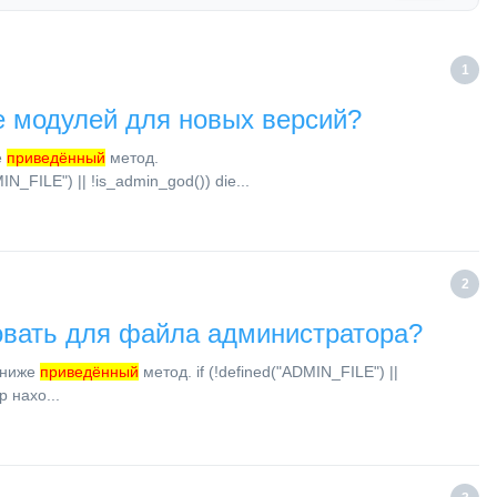
1
е модулей для новых версий?
е
приведённый
метод.
MIN_FILE") || !is_admin_god()) die...
2
овать для файла администратора?
 ниже
приведённый
метод. if (!defined("ADMIN_FILE") ||
p нахо...