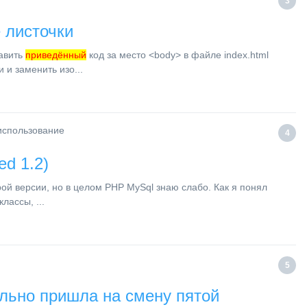
3
 листочки
авить
приведённый
код за место <body> в файле index.html
и заменить изо...
 использование
4
ed 1.2)
рой версии, но в целом PHP MySql знаю слабо. Как я понял
лассы, ...
5
ьно пришла на смену пятой