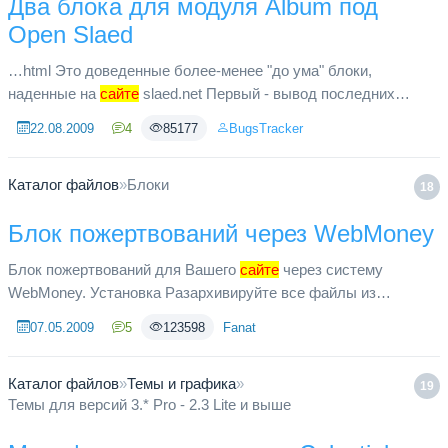
Два блока для модуля Album под
Open Slaed
…html Это доведенные более-менее "до ума" блоки,
наденные на
сайте
slaed.net Первый - вывод последних
добавленных публикаций из галереи, второй - вывод
22.08.2009
4
85177
BugsTracker
случайной картинки из галере...
Каталог файлов
»
Блоки
18
Блок пожертвований через WebMoney
Блок пожертвований для Вашего
сайте
через систему
WebMoney. Установка Разархивируйте все файлы из
скачанного архива. Импортируйте все файлы из папки html/ в
07.05.2009
5
123598
Fanat
Вашу директорию сайта. ...
Каталог файлов
»
Темы и графика
»
19
Темы для версий 3.* Pro - 2.3 Lite и выше