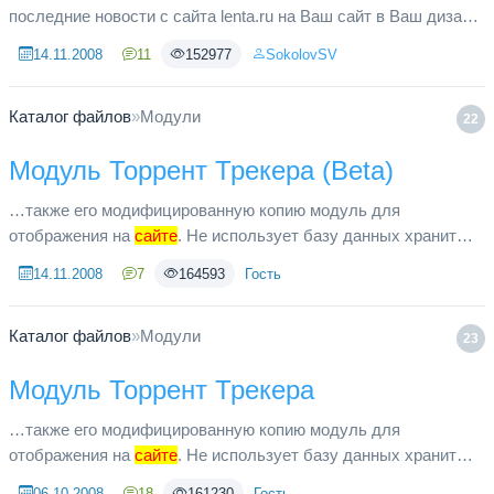
последние новости с сайта lenta.ru на Ваш сайт в Ваш дизайн.
Постоянно доступно 200 новостей в различных категориях.
14.11.2008
11
152977
SokolovSV
Обновляется к...
Каталог файлов
»
Модули
22
Модуль Торрент Трекера (Beta)
…также его модифицированную копию модуль для
отображения на
сайте
. Не использует базу данных хранит
всю информацию в текстовых файлах. Продукт пока ещё
14.11.2008
7
164593
Гость
совсем сырой, так что вы исп...
Каталог файлов
»
Модули
23
Модуль Торрент Трекера
…также его модифицированную копию модуль для
отображения на
сайте
. Не использует базу данных хранит
всю информацию в текстовых файлах. Продукт пока ещё
06.10.2008
18
161230
Гость