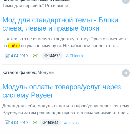
7
Темы для версий 5.* Pro и выше
Мод для стандартной темы - Блоки
слева, левые и правые блоки
…я тех, кто не изменял стандартную тему. Просто заменяете
на
сайте
по указанному пути. Не забываем после этого
выставить позицию Слева или Справа для нужных блоков в
14.04.2019
1
144672
Chianuk
админке управл...
Каталог файлов
»
Модули
8
Модуль оплаты товаров/услуг через
систему Payeer
Делал для себя, модуль оплаты товаров/услуг через систему
Payeer, но затем решил адаптировать в независимый от сайта
модуль и поделится им с сообществом SLAED CMS.
14.04.2019
150644
olevpa
Тестировалось на...