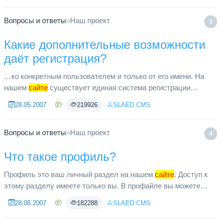
Вопросы и ответы
»
Наш проект
3
Какие дополнительные возможности
даёт регистрация?
…ко конкретным пользователем и только от его имени. На
нашем
сайте
существует единая система регистрации
пользователей. Нет необходимости регистрироваться
28.05.2007
219926
SLAED CMS
отдельно на форуме, отдел...
Вопросы и ответы
»
Наш проект
4
Что такое профиль?
Профиль это ваш личный раздел на нашем
сайте
. Доступ к
этому разделу имеете только вы. В профайле вы можете
менять ваши личные настройки, отправлять и получать
28.05.2007
182288
SLAED CMS
личные (персональные...