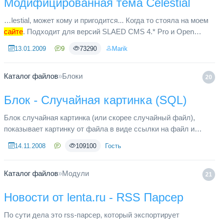
Модифицированная тема Celestial
…lestial, может кому и пригодится... Когда то стояла на моем
сайте
. Подходит для версий SLAED CMS 4.* Pro и Open
SLAED. Строго не судите, тогда это была моя первая попытка
13.01.2009
9
73290
Marik
что то в...
Каталог файлов
»
Блоки
20
Блок - Случайная картинка (SQL)
Блок случайная картинка (или скорее случайный файл),
показывает картинку от файла в виде ссылки на файл и
подпись. Использована идея блока «Вывод случайных
14.11.2008
109100
Гость
изображений» Но в отличи...
Каталог файлов
»
Модули
21
Новости от lenta.ru - RSS Парсер
По сути дела это rss-парсер, который экспортирует