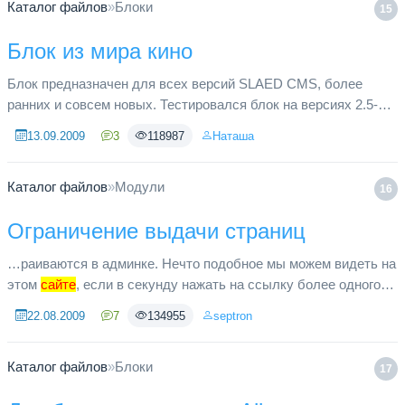
Каталог файлов
»
Блоки
15
Блок из мира кино
Блок предназначен для всех версий SLAED CMS, более
ранних и совсем новых. Тестировался блок на версиях 2.5-2.6
Lite. По крайней мере на этих скриптах будет работать 100
13.09.2009
3
118987
Наташа
процентов. ...
Каталог файлов
»
Модули
16
Ограничение выдачи страниц
…раиваются в админке. Нечто подобное мы можем видеть на
этом
сайте
, если в секунду нажать на ссылку более одного
раза - появится логотип "SLAED CMS" и надпись
22.08.2009
7
134955
septron
"Запрещённое действие...
Каталог файлов
»
Блоки
17