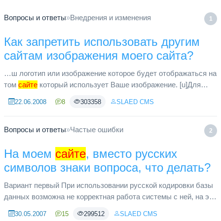
Вопросы и ответы
»
Внедрения и изменения
1
Как запретить использовать другим
сайтам изображения моего сайта?
…ш логотип или изображение которое будет отображаться на
том
сайте
который использует Ваше изображение. [u]Для
того, что бы запретить использовать изображения только
22.06.2008
8
303358
SLAED CMS
определённой д...
Вопросы и ответы
»
Частые ошибки
2
На моем
сайте
, вместо русских
символов знаки вопроса, что делать?
Вариант первый При использовании русской кодировки базы
данных возможна не корректная работа системы с ней, на это
есть ряд причин, как правило, конфигурации сервера. Для
30.05.2007
15
299512
SLAED CMS
решения э...