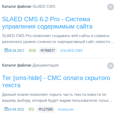
Каталог файлов
»
SLAED CMS
9
SLAED CMS 6.2 Pro - Система
управления содержимым сайта
SLAED CMS Pro позволяет создавать веб-сайты и сервисы
различного уровня сложности: корпоративный сайт, новостной
портал, интернет-магазин и другие. Версия из «коробки»
28.04.2017
20
784577
SLAED CMS
позволяет лю...
Каталог файлов
»
Документация
10
Тег [sms-hide] - СМС оплата скрытого
текста
Данный плагин позволяет скрыть часть текста новости по
вашему выбору, который будет видим пользователю только
после ввода пароля, полученного в sms. Если пользователь
10.04.2011
2
127585
smscoin
еще не оплати...