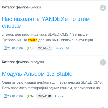
Каталог файлов
»
Блоки
13
Нас находят в YANDEXе по этим
словам
…Блок для версии движка SLAED CMS 4.3 и выше!
Требования На
сайте
должна быть включена функция
Переходы и входы на сайт с поиска YANDEX.
21.10.2009
10
114561
ra55551
Каталог файлов
»
Модули
14
Модуль Альбом 1.3 Stable
Одна из реализаций альбома для всех версий SLAED CMS.
Есть просмотр фотографий одним кликом, реализовано на
AJAX. Встроен рейтинг, комментарии и другие причиндалы.
20.10.2009
39
224118
Гость
Эта самая новая ...