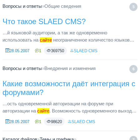
Вопросы и ответы
»
Общие сведения
5
Что такое SLAED CMS?
…й языковой аудитории, а так же одновременно
использовать на
сайте
неограниченное количество языковых
версий. При наличие хотя бы небольшого опыта и знания
28.05.2007
1
369750
SLAED CMS
HTML, сможете существенн...
Вопросы и ответы
»
Внедрения и изменения
6
Какие возможности даёт интеграция с
форумами?
…ость одновременной авторизации на форуме при
авторизации на
сайте
. Возможность одновременного выхода
на форуме при выходе на
сайте
. Возможность регистрации
28.05.2007
1
98620
SLAED CMS
пользователей как с сай...
Каталог файлов
»
Темы и графика
»