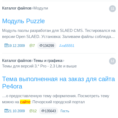
Каталог файлов
»
Модули
11
Модуль Puzzle
Модуль пазлы разработан для SLAED CMS. Тестировался на
версии Open SLAED. Установка: Заливаем файлы соблюдая
вложенность папок Включаем модуль в админке
19.12.2009
7
134299
ra55551
Каталог файлов
»
Темы и графика
»
12
Темы для версий 3.* Pro - 2.3 Lite и выше
Тема выполненная на заказ для сайта
Pe4ora
…о предоставленную тему оформления. Посмотреть тему
можно на
сайте
: Печорский городской портал
21.10.2009
12
135643
Гость