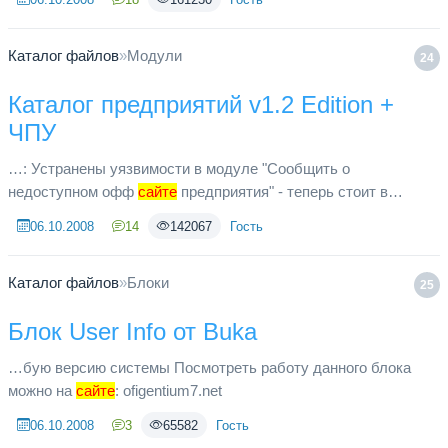
совсем сырой, так что вы исп...
Каталог файлов
»
Модули
24
Каталог предприятий v1.2 Edition +
ЧПУ
…: Устранены уязвимости в модуле "Сообщить о
недоступном офф
сайте
предприятия" - теперь стоит в
<noindex>, дабы поисковые боты не накручивали smile.gif
06.10.2008
14
142067
Гость
Подключена премодерация Доб...
Каталог файлов
»
Блоки
25
Блок User Info от Buka
…бую версию системы Посмотреть работу данного блока
можно на
сайте
: ofigentium7.net
06.10.2008
3
65582
Гость