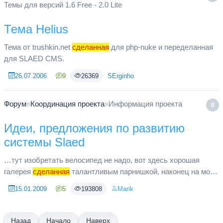
Темы для версий 1.6 Free - 2.0 Lite
Тема Helius
Тема от trushkin.net
сделанная
для php-nuke и переделанная
для SLAED CMS.
26.07.2006
9
26369
SErginho
Форум
»
Координация проекта
»
Информация проекта
8
Идеи, предложения по развитию
системы Slaed
…тут изобретать велосипед не надо, вот здесь хорошая
галерея
сделанная
талантливым парнишкой, наконец на моем
сайте стоит шустрая простая галерея, ведь талантов много,
15.01.2009
5
193808
Marik
кинуть клич ...
Начало
Наверх