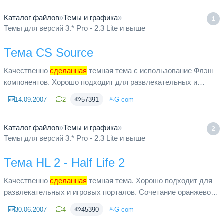
Каталог файлов
»
Темы и графика
»
1
Темы для версий 3.* Pro - 2.3 Lite и выше
Тема CS Source
Качественно
сделанная
темная тема с использование Флэш
компонентов. Хорошо подходит для развлекательных и
игровых порталов. Приятное сочетание оранжевого и
14.09.2007
2
57391
G-com
фиолетового цветов. Соде...
Каталог файлов
»
Темы и графика
»
2
Темы для версий 3.* Pro - 2.3 Lite и выше
Тема HL 2 - Half Life 2
Качественно
сделанная
темная тема. Хорошо подходит для
развлекательных и игровых порталов. Сочетание оранжевого
и черного. Содержит исходный материал и заготовки в виде
30.06.2007
4
45390
G-com
графических...