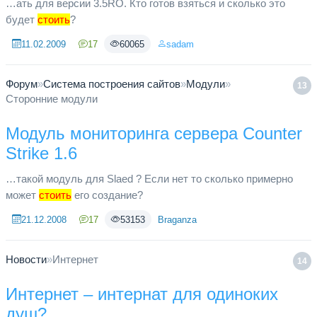
…ать для версии 3.5RO. Кто готов взяться и сколько это
будет
стоить
?
11.02.2009
17
60065
sadam
Форум
»
Система построения сайтов
»
Модули
»
13
Сторонние модули
Модуль мониторинга сервера Counter
Strike 1.6
…такой модуль для Slaed ? Если нет то сколько примерно
может
стоить
его создание?
21.12.2008
17
53153
Braganza
Новости
»
Интернет
14
Интернет – интернат для одиноких
душ?