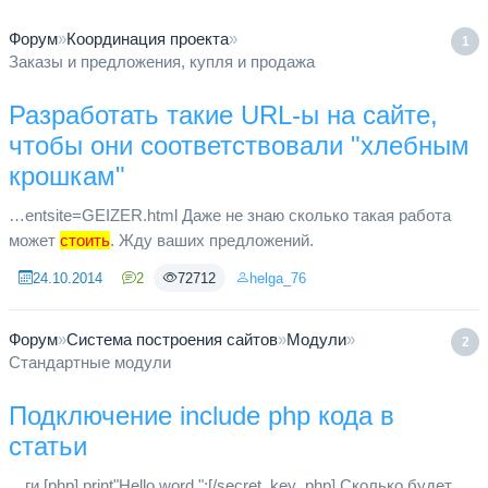
Форум
»
Координация проекта
»
1
Заказы и предложения, купля и продажа
Разработать такие URL-ы на сайте,
чтобы они соответствовали "хлебным
крошкам"
…entsite=GEIZER.html Даже не знаю сколько такая работа
может
стоить
. Жду ваших предложений.
24.10.2014
2
72712
helga_76
Форум
»
Система построения сайтов
»
Модули
»
2
Стандартные модули
Подключение include php кода в
статьи
…ги [php] print"Hello word.";[/secret_key_php] Сколько будет