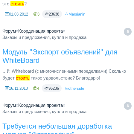
это
стоить
?
01.03.2012
3
23638
Marsianin
Форум
»
Координация проекта
»
5
Заказы и предложения, купля и продажа
Модуль "Экспорт объявлений" для
WhiteBoard
…й: Whiteboard (с многочисленными переделками) Сколько
будет
стоить
такое удовольствие? Благодарю!
16.11.2010
4
96236
otherside
Форум
»
Координация проекта
»
6
Заказы и предложения, купля и продажа
Требуется небольшая доработка