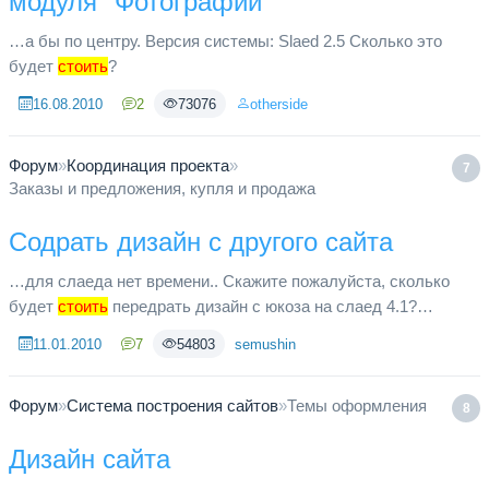
модуля "Фотографии"
…а бы по центру. Версия системы: Slaed 2.5 Сколько это
будет
стоить
?
16.08.2010
2
73076
otherside
Форум
»
Координация проекта
»
7
Заказы и предложения, купля и продажа
Содрать дизайн с другого сайта
…для слаеда нет времени.. Скажите пожалуйста, сколько
будет
стоить
передрать дизайн с юкоза на слаед 4.1?
Исходники с ccs и картинки от шаблона юкоза присутствуют.
11.01.2010
7
54803
semushin
Сайт на юкозе ht...
Форум
»
Система построения сайтов
»
Темы оформления
8
Дизайн сайта