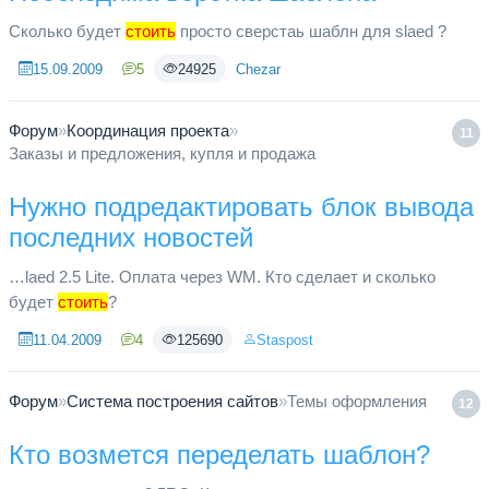
Сколько будет
стоить
просто сверстаь шаблн для slaed ?
15.09.2009
5
24925
Chezar
Форум
»
Координация проекта
»
11
Заказы и предложения, купля и продажа
Нужно подредактировать блок вывода
последних новостей
…laed 2.5 Lite. Оплата через WM. Кто сделает и сколько
будет
стоить
?
11.04.2009
4
125690
Staspost
Форум
»
Система построения сайтов
»
Темы оформления
12
Кто возмется переделать шаблон?