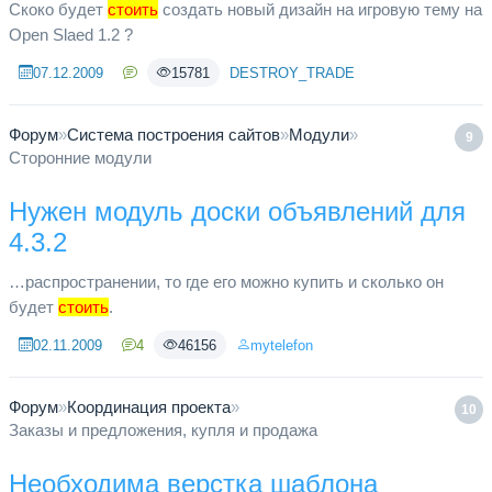
Скоко будет
стоить
создать новый дизайн на игровую тему на
Open Slaed 1.2 ?
07.12.2009
15781
DESTROY_TRADE
Форум
»
Система построения сайтов
»
Модули
»
9
Сторонние модули
Нужен модуль доски объявлений для
4.3.2
…распространении, то где его можно купить и сколько он
будет
стоить
.
02.11.2009
4
46156
mytelefon
Форум
»
Координация проекта
»
10
Заказы и предложения, купля и продажа
Необходима верстка шаблона