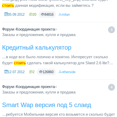
стоить
данная модификация, если вы займетесь ?
05.09.2012
20
84816
milan
Форум
»
Координация проекта
»
3
Заказы и предложения, купля и продажа
Кредитный калькулятор
…в коде все было логично и понятно. Интересует сколько
будет
стоить
сделать такой калькулятор для Slaed 2.6 lite?
Сроки? Спасибо.
12.07.2012
2
126860
otherside
Форум
»
Координация проекта
»
4
Заказы и предложения, купля и продажа
Smart Wap версия под 5 слаед
…ребуется Мобильная версия кто возьмется и сколько будет