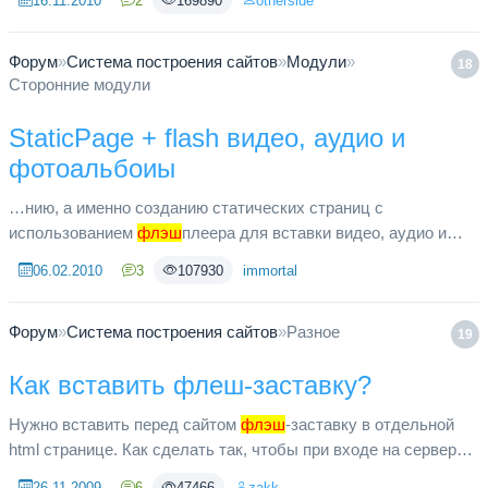
16.11.2010
2
169890
otherside
журнала. И чтобы челове...
Форум
»
Система построения сайтов
»
Модули
»
18
Сторонние модули
StaticPage + flash видео, аудио и
фотоальбоиы
…нию, а именно созданию статических страниц с
использованием
флэш
плеера для вставки видео, аудио и
картинок (фотоальбомов), не обязательно знать язык php
06.02.2010
3
107930
immortal
очень хорошо. прежде чем и...
Форум
»
Система построения сайтов
»
Разное
19
Как вставить флеш-заставку?
Нужно вставить перед сайтом
флэш
-заставку в отдельной
html странице. Как сделать так, чтобы при входе на сервер
обращение шло к этому файлу, а не к index.php?
26.11.2009
6
47466
zakk