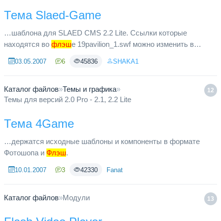
Тема Slaed-Game
…шаблона для SLAED CMS 2.2 Lite. Ссылки которые
находятся во
флэш
е 19pavilion_1.swf можно изменить в
файле kvgrif.txt
03.05.2007
6
45836
SHAKA1
Каталог файлов
»
Темы и графика
»
12
Темы для версий 2.0 Pro - 2.1, 2.2 Lite
Тема 4Game
…держатся исходные шаблоны и компоненты в формате
Фотошопа и
Флэш
.
10.01.2007
3
42330
Fanat
Каталог файлов
»
Модули
13