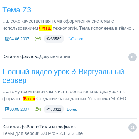
Тема Z3
…ысоко качественная тема оформления системы с
использованием
Флэш
технологий. Тема исполнена в тёмно
синих тонах в техническом стиле.
04.06.2007
3
33589
G-com
Каталог файлов
»
Документация
10
Полный видео урок & Виртуальный
сервер
…этому всем новичкам качать обязательно. Два урока в
формате
Флэш
Создание базы данных Установка SLAED
CMS 2.3 Lite
30.05.2007
4
70311
Derus
Каталог файлов
»
Темы и графика
»
11
Темы для версий 2.0 Pro - 2.1, 2.2 Lite