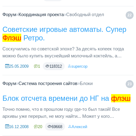
Форум
»
Координация проекта
»
Свободный отдел
22
Советские игровые автоматы. Супер
Флэш
Ретро.
Соскучились по советской эпохе? За десять копеек тогда
можно было купить вкуснейший молочный коктейль, а
компьютер считался атрибутом буржуазного общества. Зато
25.05.2009
1
118312
supercop
каждому гражданину ...
Форум
»
Система построения сайтов
»
Блоки
23
Блок отсчета времени до НГ на
флэш
Точно помню, что в прошлом году где-то был такой! Все
архивы уже перерыл, не могу найти... Может у кого
сохранился или знаете где лежит?
16.12.2008
20
69668
Алексей