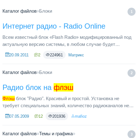
Каталог файлов
»
Блоки
1
Интернет радио - Radio Online
Всем известный блок «Flash Radio» модифицированный под
актуальную версию системы, в любом случае будет
работать на любых версиях, даже на очень старых. Хотелось
20.09.2011
2
224961
Матрикс
бы обратить внимани...
Каталог файлов
»
Блоки
2
Радио блок на
флэш
Флэш
блок "Радио". Красивый и простой. Установка не
требует специальных знаний, количество радиоканалов не
ограниченно. Установка Разархивируйте все файлы из
07.05.2009
12
201936
mafioz
скачанного архива. Имп...
Каталог файлов
»
Темы и графика
»
3