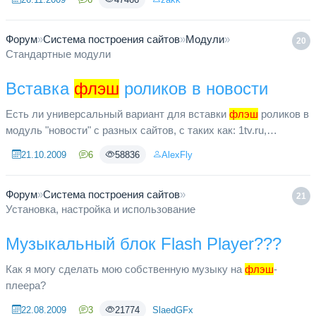
Форум
»
Система построения сайтов
»
Модули
»
20
Стандартные модули
Вставка
флэш
роликов в новости
Есть ли универсальный вариант для вставки
флэш
роликов в
модуль "новости" с разных сайтов, с таких как: 1tv.ru,
youtube.ru и других не загружая к себе на сайт?
21.10.2009
6
58836
AlexFly
Форум
»
Система построения сайтов
»
21
Установка, настройка и использование
Mузыкальный блок Flash Player???
Как я могу сделать мою собственную музыку на
флэш
-
плеера?
22.08.2009
3
21774
SlaedGFx