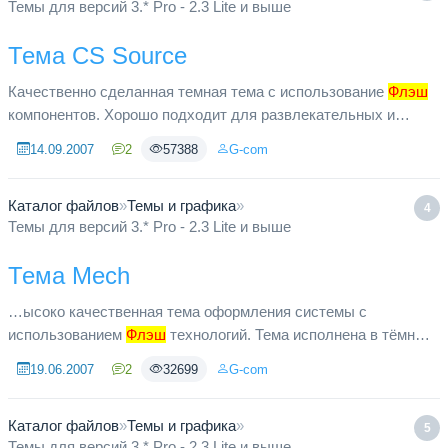
Темы для версий 3.* Pro - 2.3 Lite и выше
Тема CS Source
Качественно сделанная темная тема с использование
Флэш
компонентов. Хорошо подходит для развлекательных и
игровых порталов. Приятное сочетание оранжевого и
14.09.2007
2
57388
G-com
фиолетового цветов. Соде...
Каталог файлов
»
Темы и графика
»
4
Темы для версий 3.* Pro - 2.3 Lite и выше
Тема Mech
…ысоко качественная тема оформления системы с
использованием
Флэш
технологий. Тема исполнена в тёмных
и жёлтых тонах, в техническом стиле.
19.06.2007
2
32699
G-com
Каталог файлов
»
Темы и графика
»
5
Темы для версий 3.* Pro - 2.3 Lite и выше