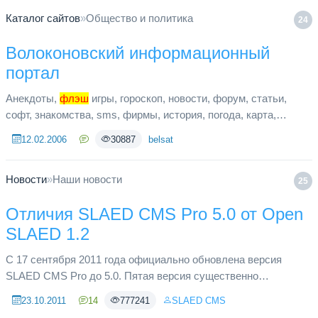
Каталог сайтов
»
Общество и политика
24
Волоконовский информационный
портал
Анекдоты,
флэш
игры, гороскоп, новости, форум, статьи,
софт, знакомства, sms, фирмы, история, погода, карта,
фотографии Волоконовки и района.
12.02.2006
30887
belsat
Новости
»
Наши новости
25
Отличия SLAED CMS Pro 5.0 от Open
SLAED 1.2
С 17 сентября 2011 года официально обновлена версия
SLAED CMS Pro до 5.0. Пятая версия существенно
отличается от предшественницы – версии 4.3. и кардинально
23.10.2011
14
777241
SLAED CMS
отличается от актуально...