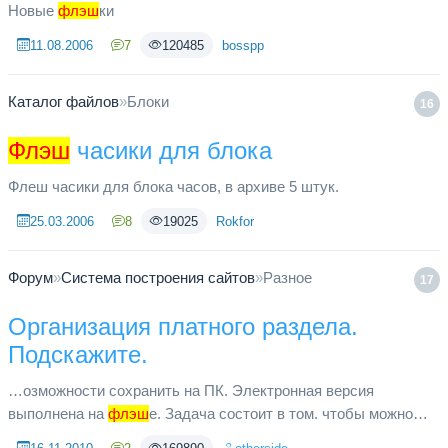
Новые
флэш
ки
11.08.2006
7
120485
bosspp
Каталог файлов
»
Блоки
16
Флэш
часики для блока
Флеш часики для блока часов, в архиве 5 штук.
25.03.2006
8
19025
Rokfor
Форум
»
Система построения сайтов
»
Разное
17
Организация платного раздела.
Подскажите.
…озможности сохранить на ПК. Электронная версия
выполнена на
флэш
е. Задача состоит в том. чтобы можно
было принимать оплату за просмотр кажого опредиленного