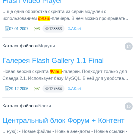
Flash Video Player
…ще одна обработка скрипта из серии модулей с
использованием
флэш
-плейера. В нем можно проигрывать
файлы в формате FLV (Flash Video) Реализованы следующие
07.01.2007
3
123363
AKart
возможности: Добавление т...
Каталог файлов
»
Модули
14
Галерея Flash Gallery 1.1 Final
Новая версия скрипта
Флэш
-галереи. Подходит только для
Слаеда 2.1. Использует базу MySQL. В ней для удобства
использования внесены некоторые изменения: Возможность
29.12.2006
7
127564
AKart
описания вашей г...
Каталог файлов
»
Блоки
15
Центральный блок Форум + Контент
…ную): - Новые файлы - Новые анекдоты - Новые ссылки -