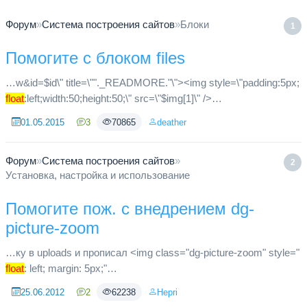
Форум
»
Система построения сайтов
»
Блоки
1
Помогите с блоком files
…w&id=$id\" title=\""._READMORE."\"><img style=\"padding:5px;
float
:left;width:50;height:50;\" src=\"$img[1]\" />
</a>".cutstr(strip_tags($text),60)."<a href=\"index.php?
01.05.2015
3
70865
deather
name=files&o...
Форум
»
Система построения сайтов
»
2
Установка, настройка и использование
Помогите пож. с внедрением dg-
picture-zoom
…ку в uploads и прописал <img class="dg-picture-zoom" style="
float
: left; margin: 5px;"
src="uploads/firms/agrokomplex/49b9cf14a2381878816f6d2e0529
25.06.2012
2
62238
Hepri
1d24.jpg?url=uploads/firms/agroko...