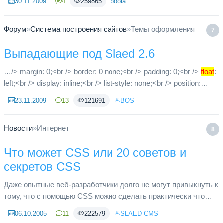
30.11.2009
4
259865
boola
</...
Форум
»
Система построения сайтов
»
Темы оформления
7
Выпадающие под Slaed 2.6
…/> margin: 0;<br /> border: 0 none;<br /> padding: 0;<br />
float
:
left;<br /> display: inline;<br /> list-style: none;<br /> position:
relative;<br /> height: 30px;<br /> }<br />...
23.11.2009
13
121691
BOS
Новости
»
Интернет
8
Что может CSS или 20 советов и
секретов CSS
Даже опытные веб-разработчики долго не могут привыкнуть к
тому, что с помощью CSS можно сделать практически что
угодно — от разметки колонок до кнопок и всплывающих
06.10.2005
11
222579
SLAED CMS
окон. Технологи...