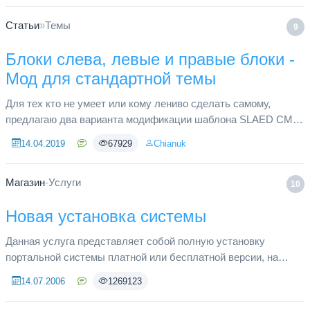
Статьи
»
Темы
9
Блоки слева, левые и правые блоки -
Мод для стандартной темы
Для тех кто не умеет или кому лениво сделать самому,
предлагаю два варианта модификации шаблона SLAED CMS
6.2 Pro. Просто блоки слева или одновременное отображение
14.04.2019
67929
Chianuk
левых и правых б...
Магазин
-
Услуги
10
Новая установка системы
Данная услуга представляет собой полную установку
портальной системы платной или бесплатной версии, на
виртуальный хостинг. В пакет услуг входит: Загрузка системы
14.07.2006
1269123
на сервер, устано...