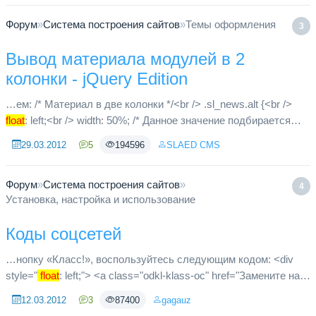
Форум
»
Система построения сайтов
»
Темы оформления
3
Вывод материала модулей в 2
колонки - jQuery Edition
…ем: /* Материал в две колонки */<br /> .sl_news.alt {<br />
float
: left;<br /> width: 50%; /* Данное значение подбирается
индивидуально */<br /> }<br /> .sl_news_clr {<br /> heigh...
29.03.2012
5
194596
SLAED CMS
Форум
»
Система построения сайтов
»
4
Установка, настройка и использование
Коды соцсетей
…нопку «Класс!», воспользуйтесь следующим кодом: <div
style="
float
: left;"> <a class="odkl-klass-oc" href="Замените на
АБСОЛЮТНЫЙ адрес страницы"
12.03.2012
3
87400
gagauz
onclick="ODKL.Share(this);return f...