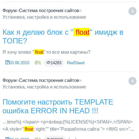
Форум
»
Система построения сайтов
»
5
Установка, настройка и использование
Как я делаю блок с "
float
" имидж в
ТОПЕ?
Я хочу влево "
float
" то все мои картины?
03.06.2010
1
14283
RedSlaed
Форум
»
Система построения сайтов
»
6
Установка, настройка и использование
Помогите настроить TEMPLATE
ошибка ERROR IN HEAD !!!
…time%} </span> <p>&nbsp;{%LICENSE%}<SPAN>.</SPAN>
<A style="
float
: right;"" title="Разработка сайта "> <IMG src="g"
alt=""></A> </p> <DIV class="clr"></DIV> </DIV> </DIV></DIV>