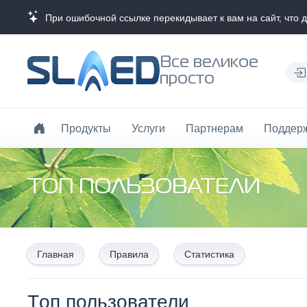
При ошибочной ссылке перекидывает к вам на сайт, что 
Все великое
просто
Продукты
Услуги
Партнерам
Поддер
TОП ПОЛЬЗОВАТЕЛИ
Главная
Правила
Статистика
Tоп пользователи