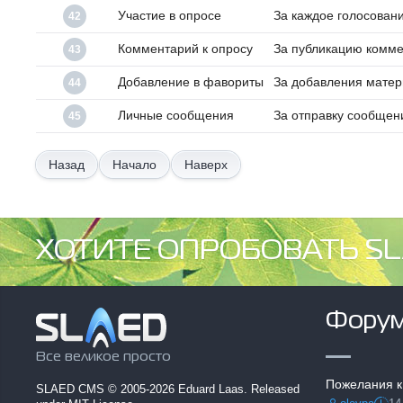
Участие в опросе
За каждое голосовани
42
Комментарий к опросу
За публикацию комме
43
Добавление в фавориты
За добавления матер
44
Личные сообщения
За отправку сообщен
45
Начало
Наверх
ХОТИТЕ ОПРОБОВАТЬ SL
Фору
Все великое просто
Пожелания к
SLAED CMS
© 2005-2026 Eduard Laas. Released